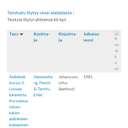
Teoshaku löytyy sivun alalaidasta ↓
Teoksia löytyi yhteensä 66 kpl.
Teos
Kuvitta­
Kirjoitta­
Julkaisu­
ja
ja
vuosi
Äidinkieli.
Hammarbe
Johansson,
1981
Kurssi 3,
rg, Pentti
Urho
Luovaa
&
Tanttu,
(laatinut)
lukemista.
Erkki
Kurssimuo
toisen
lukion
äidinkielen
kolmannen