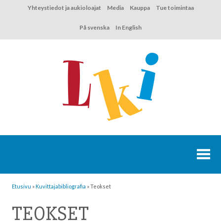
Hyppää
Yhteystiedot ja aukioloajat
Media
Kauppa
Tue toimintaa
sisältöön
På svenska
In English
Etusivu
»
Kuvittaja­bibliografia
»
Teokset
TEOKSET