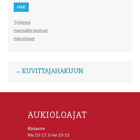
Tyhjennä
Hae kaikki teokset
Hakuohjeet
→ KUVITTAJAHAKUUN
AUKIOLOAJAT
Kirjasto
Ma 10-17, ti-ke 10-15