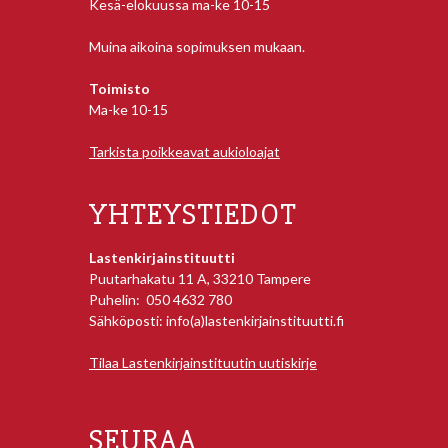
Kesä-elokuussa ma-ke 10-15
Muina aikoina sopimuksen mukaan.
Toimisto
Ma-ke 10-15
Tarkista poikkeavat aukioloajat
YHTEYSTIEDOT
Lastenkirjainstituutti
Puutarhakatu 11 A, 33210 Tampere
Puhelin: 050 4632 780
Sähköposti: info(a)lastenkirjainstituutti.fi
Tilaa Lastenkirjainstituutin uutiskirje
SEURAA