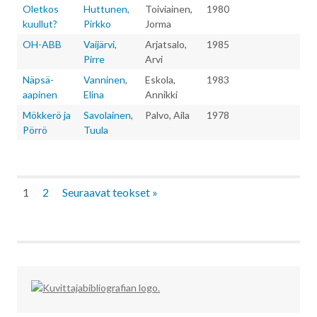
Oletkos
Huttunen,
Toiviainen,
1980
kuullut?
Pirkko
Jorma
OH-ABB
Vaijärvi,
Arjatsalo,
1985
Pirre
Arvi
Näpsä-
Vanninen,
Eskola,
1983
aapinen
Elina
Annikki
Mökkerö ja
Savolainen,
Palvo, Aila
1978
Pörrö
Tuula
1
2
Seuraavat teokset
»