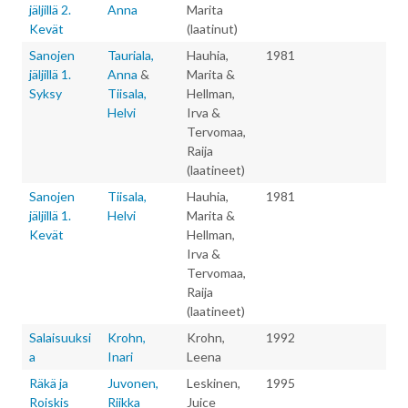
jäljillä 2.
Anna
Marita
Kevät
(laatinut)
Sanojen
Tauriala,
Hauhia,
1981
jäljillä 1.
Anna
&
Marita &
Syksy
Tiisala,
Hellman,
Helvi
Irva &
Tervomaa,
Raija
(laatineet)
Sanojen
Tiisala,
Hauhia,
1981
jäljillä 1.
Helvi
Marita &
Kevät
Hellman,
Irva &
Tervomaa,
Raija
(laatineet)
Salaisuuksi
Krohn,
Krohn,
1992
a
Inari
Leena
Räkä ja
Juvonen,
Leskinen,
1995
Roiskis
Riikka
Juice