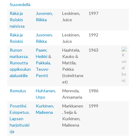
Suuvedellä
Räkä ja
Juvonen,
Leskinen,
1997
Roiskis
Riikka
Juice
naisissa
Räkä ja
Juvonen,
Leskinen,
1992
Roiskis
Riikka
Juice
Runon
Paaer,
Haahtela,
1963
matkassa.
Heikki
&
Kauko &
Runoutta
Pakkala,
Mattila,
oppikoulun
Teuvo-
Pekka
alaluokille
Pentti
(toimittane
et)
Romulus
Huhtanen,
Mennola,
1986
Urpo
Annamaria
Posetiivi.
Kurkinen,
Markkanen
1999
Esiopetus.
Maileena
, Seija &
Lapsen
Kurkinen,
harjoituski
Maileena
rja