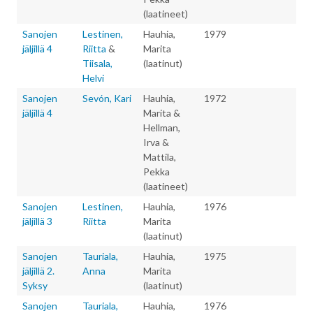
(laatineet)
Sanojen
Lestinen,
Hauhia,
1979
jäljillä 4
Riitta
&
Marita
Tiisala,
(laatinut)
Helvi
Sanojen
Sevón, Kari
Hauhia,
1972
jäljillä 4
Marita &
Hellman,
Irva &
Mattila,
Pekka
(laatineet)
Sanojen
Lestinen,
Hauhia,
1976
jäljillä 3
Riitta
Marita
(laatinut)
Sanojen
Tauriala,
Hauhia,
1975
jäljillä 2.
Anna
Marita
Syksy
(laatinut)
Sanojen
Tauriala,
Hauhia,
1976