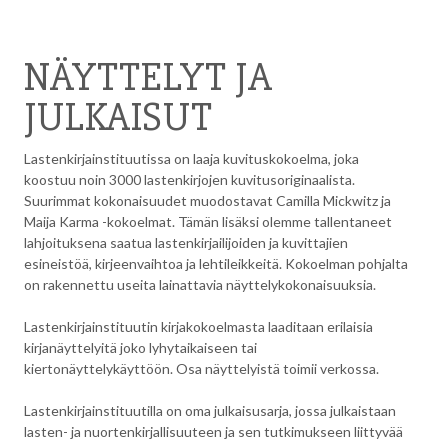
NÄYTTELYT JA
JULKAISUT
Lastenkirjainstituutissa on laaja kuvituskokoelma, joka
koostuu noin 3000 lastenkirjojen kuvitusoriginaalista.
Suurimmat kokonaisuudet muodostavat Camilla Mickwitz ja
Maija Karma -kokoelmat. Tämän lisäksi olemme tallentaneet
lahjoituksena saatua lastenkirjailijoiden ja kuvittajien
esineistöä, kirjeenvaihtoa ja lehtileikkeitä. Kokoelman pohjalta
on rakennettu useita lainattavia näyttelykokonaisuuksia.
Lastenkirjainstituutin kirjakokoelmasta laaditaan erilaisia
kirjanäyttelyitä joko lyhytaikaiseen tai
kiertonäyttelykäyttöön. Osa näyttelyistä toimii verkossa.
Lastenkirjainstituutilla on oma julkaisusarja, jossa julkaistaan
lasten- ja nuortenkirjallisuuteen ja sen tutkimukseen liittyvää