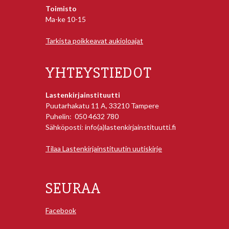
Toimisto
Ma-ke 10-15
Tarkista poikkeavat aukioloajat
YHTEYSTIEDOT
Lastenkirjainstituutti
Puutarhakatu 11 A, 33210 Tampere
Puhelin: 050 4632 780
Sähköposti: info(a)lastenkirjainstituutti.fi
Tilaa Lastenkirjainstituutin uutiskirje
SEURAA
Facebook