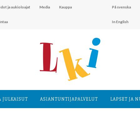
dot ja aukioloajat
Media
Kauppa
På svenska
intaa
In English
A JULKAISUT
ASIANTUNTIJA­PALVELUT
LAPSET JA 