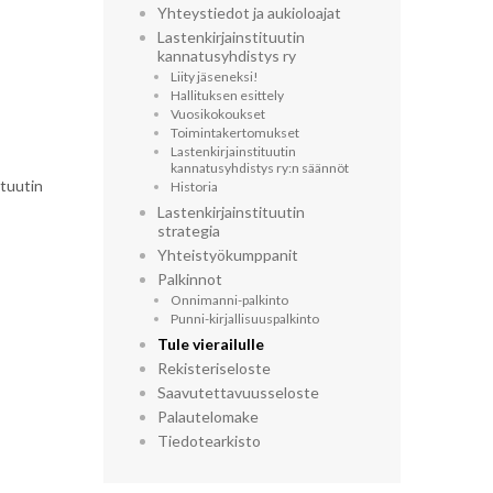
Yhteystiedot ja aukioloajat
Lastenkirjainstituutin
kannatusyhdistys ry
Liity jäseneksi!
Hallituksen esittely
Vuosikokoukset
Toimintakertomukset
Lastenkirjainstituutin
kannatusyhdistys ry:n säännöt
ituutin
Historia
Lastenkirjainstituutin
strategia
Yhteistyökumppanit
Palkinnot
Onnimanni-palkinto
Punni-kirjallisuuspalkinto
Tule vierailulle
Rekisteriseloste
Saavutettavuusseloste
Palautelomake
Tiedotearkisto