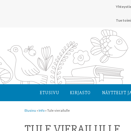
Hyppää
Yhteystie
sisältöön
Tue toim
ETUSIVU
KIRJASTO
NÄYTTELYT J
Etusivu
»
Info
»
Tule vierailulle
TULE VIERAILULLE