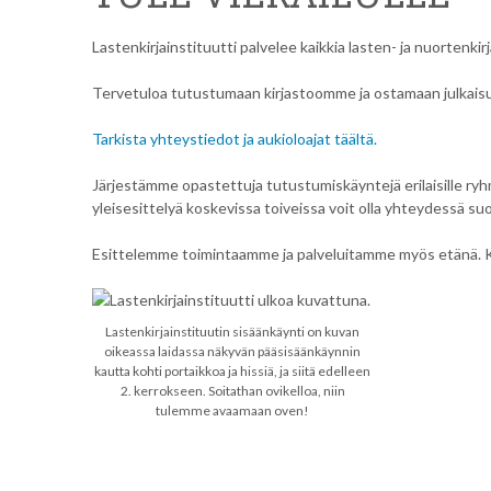
Lastenkirjainstituutti palvelee kaikkia lasten- ja nuortenk
Tervetuloa tutustumaan kirjastoomme ja ostamaan julkais
Tarkista yhteystiedot ja aukioloajat täältä.
Järjestämme opastettuja tutustumiskäyntejä erilaisille ryhm
yleisesittelyä koskevissa toiveissa voit olla yhteydessä su
Esittelemme toimintaamme ja palveluitamme myös etänä. Kysy l
Lastenkirjainstituutin sisäänkäynti on kuvan
oikeassa laidassa näkyvän pääsisäänkäynnin
kautta kohti portaikkoa ja hissiä, ja siitä edelleen
2. kerrokseen. Soitathan ovikelloa, niin
tulemme avaamaan oven!