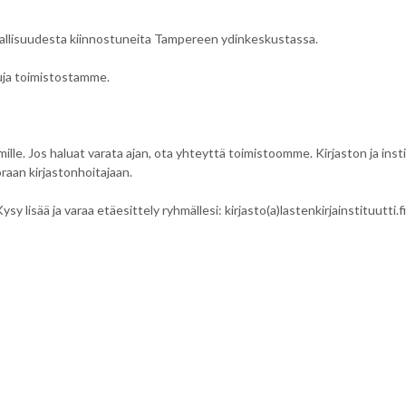
irjallisuudesta kiinnostuneita Tampereen ydinkeskustassa.
uja toimistostamme.
ille. Jos haluat varata ajan, ota yhteyttä toimistoomme. Kirjaston ja inst
oraan kirjastonhoitajaan.
isää ja varaa etäesittely ryhmällesi: kirjasto(a)lastenkirjainstituutti.fi