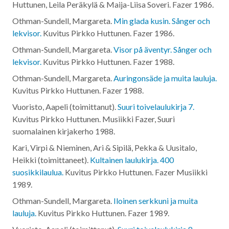
Huttunen, Leila Peräkylä & Maija-Liisa Soveri. Fazer
1986
.
Othman-Sundell, Margareta.
Min glada kusin. Sånger och
lekvisor.
Kuvitus Pirkko Huttunen. Fazer
1986
.
Othman-Sundell, Margareta.
Visor på äventyr. Sånger och
lekvisor.
Kuvitus Pirkko Huttunen. Fazer
1988
.
Othman-Sundell, Margareta.
Auringonsäde ja muita lauluja.
Kuvitus Pirkko Huttunen. Fazer
1988
.
Vuoristo, Aapeli (toimittanut).
Suuri toivelaulukirja 7.
Kuvitus Pirkko Huttunen. Musiikki Fazer, Suuri
suomalainen kirjakerho
1988
.
Kari, Virpi & Nieminen, Ari & Sipilä, Pekka & Uusitalo,
Heikki (toimittaneet).
Kultainen laulukirja. 400
suosikkilaulua.
Kuvitus Pirkko Huttunen. Fazer Musiikki
1989
.
Othman-Sundell, Margareta.
Iloinen serkkuni ja muita
lauluja.
Kuvitus Pirkko Huttunen. Fazer
1989
.