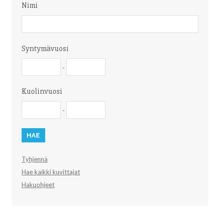
Nimi
Nimi
Syntymävuosi
Syntymävuosi
Syntymävuosi
-
Kuolinvuosi
Kuolinvuosi
Kuolinvuosi
-
Tyhjennä
Hae kaikki kuvittajat
Hakuohjeet