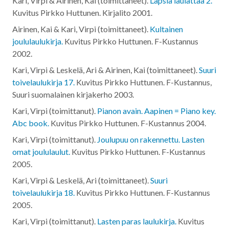
Kari, Virpi & Airinen, Kai (toimittaneet).
Lapsia laulattaa 2.
Kuvitus Pirkko Huttunen. Kirjalito
2001
.
Airinen, Kai & Kari, Virpi (toimittaneet).
Kultainen
joululaulukirja.
Kuvitus Pirkko Huttunen. F-Kustannus
2002
.
Kari, Virpi & Leskelä, Ari & Airinen, Kai (toimittaneet).
Suuri
toivelaulukirja 17.
Kuvitus Pirkko Huttunen. F-Kustannus,
Suuri suomalainen kirjakerho
2003
.
Kari, Virpi (toimittanut).
Pianon avain. Aapinen = Piano key.
Abc book.
Kuvitus Pirkko Huttunen. F-Kustannus
2004
.
Kari, Virpi (toimittanut).
Joulupuu on rakennettu. Lasten
omat joululaulut.
Kuvitus Pirkko Huttunen. F-Kustannus
2005
.
Kari, Virpi & Leskelä, Ari (toimittaneet).
Suuri
toivelaulukirja 18.
Kuvitus Pirkko Huttunen. F-Kustannus
2005
.
Kari, Virpi (toimittanut).
Lasten paras laulukirja.
Kuvitus