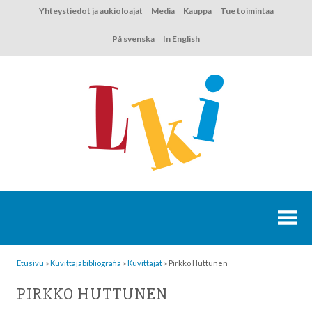
Hyppää
Yhteystiedot ja aukioloajat
Media
Kauppa
Tue toimintaa
sisältöön
På svenska
In English
Etusivu
»
Kuvittaja­bibliografia
»
Kuvittajat
»
Pirkko Huttunen
PIRKKO HUTTUNEN