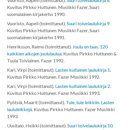
Vuoristo, Aapeli (toimittanut).
Suuri toivelaulukirja 8.
Kuvitus Pirkko Huttunen. Musiikki Fazer, Suuri
suomalainen kirjakerho
1990
.
Vuoristo, Aapeli (toimittanut).
Suuri toivelaulukirja 9.
Kuvitus Pirkko Huttunen. Musiikki Fazer, Suuri
suomalainen kirjakerho
1991
.
Henriksson, Raimo (toimittanut).
Joulu on taas. 120
kaikkien aikojen joululaulua.
Kuvitus Pirkko Huttunen &
Tuula Toiviainen. Fazer
1992
.
Kari, Virpi (toimittanut).
Lasten kultainen laulukirja 1.
Kuvitus Pirkko Huttunen. Fazer Musiikki
1992
.
Kari, Virpi (toimittanut).
Lasten kultainen laulukirja 2.
Kuvitus Pirkko Huttunen. Fazer Musiikki
1993
.
Pyötsiä, Maarit (toimittanut).
Tule, tule leikkiin. Lasten
laululeikkejä.
Kuvitus Pirkko Huttunen. Fazer Musiikki
1993
.
Uusitalo, Heikki (toimittanut).
Suuri toivelaulukirja 10.