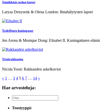
Sinnikkäät sodan lapset
Larysa Denysenk & Olena London: Ilmahälytysten lapset
Todellinen kuningatar
Jen Arena & Monique Dong: Elisabet II. Kuningattaren elämä
Teinirakkautta
Nicola Yoon: Rakkauden askelkuviot
Previous
Next
«
1
…
3
4
5
6
7
…
14
»
Posts
Posts
Hae arvosteluja:
Teostyyppi: