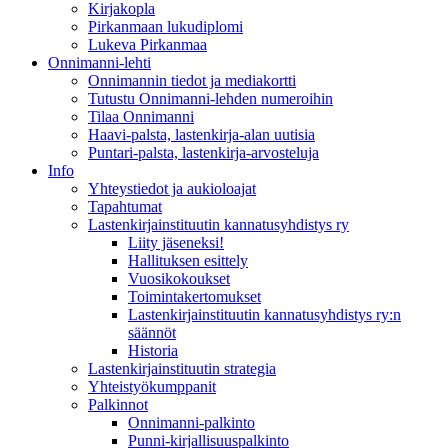
Kirjakopla
Pirkanmaan lukudiplomi
Lukeva Pirkanmaa
Onnimanni-lehti
Onnimannin tiedot ja mediakortti
Tutustu Onnimanni-lehden numeroihin
Tilaa Onnimanni
Haavi-palsta, lastenkirja-alan uutisia
Puntari-palsta, lastenkirja-arvosteluja
Info
Yhteystiedot ja aukioloajat
Tapahtumat
Lastenkirjainstituutin kannatusyhdistys ry
Liity jäseneksi!
Hallituksen esittely
Vuosikokoukset
Toimintakertomukset
Lastenkirjainstituutin kannatusyhdistys ry:n
säännöt
Historia
Lastenkirjainstituutin strategia
Yhteistyökumppanit
Palkinnot
Onnimanni-palkinto
Punni-kirjallisuuspalkinto