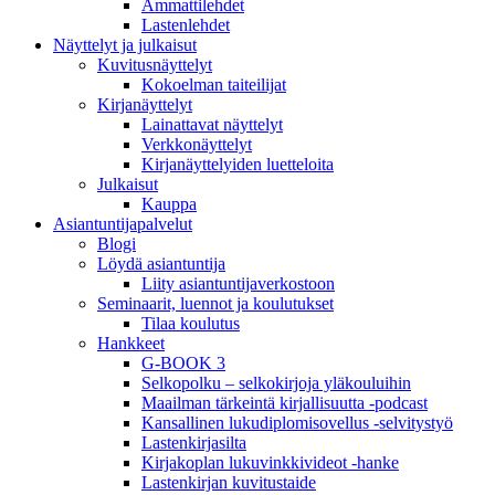
Ammattilehdet
Lastenlehdet
Näyttelyt ja julkaisut
Kuvitusnäyttelyt
Kokoelman taiteilijat
Kirjanäyttelyt
Lainattavat näyttelyt
Verkkonäyttelyt
Kirjanäyttelyiden luetteloita
Julkaisut
Kauppa
Asiantuntija­palvelut
Blogi
Löydä asiantuntija
Liity asiantuntijaverkostoon
Seminaarit, luennot ja koulutukset
Tilaa koulutus
Hankkeet
G-BOOK 3
Selkopolku – selkokirjoja yläkouluihin
Maailman tärkeintä kirjallisuutta -podcast
Kansallinen lukudiplomisovellus -selvitystyö
Lastenkirjasilta
Kirjakoplan lukuvinkkivideot -hanke
Lastenkirjan kuvitustaide