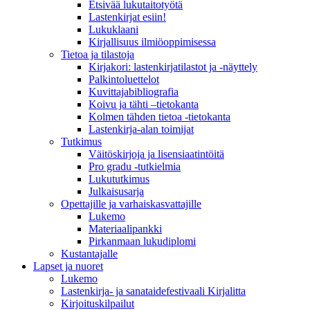
Etsivää lukutaitotyötä
Lastenkirjat esiin!
Lukuklaani
Kirjallisuus ilmiöoppimisessa
Tietoa ja tilastoja
Kirjakori: lastenkirjatilastot ja -näyttely
Palkintoluettelot
Kuvittaja­bibliografia
Koivu ja tähti –tietokanta
Kolmen tähden tietoa -tietokanta
Lastenkirja-alan toimijat
Tutkimus
Väitöskirjoja ja lisensiaatintöitä
Pro gradu -tutkielmia
Lukututkimus
Julkaisusarja
Opettajille ja varhaiskasvattajille
Lukemo
Materiaalipankki
Pirkanmaan lukudiplomi
Kustantajalle
Lapset ja nuoret
Lukemo
Lastenkirja- ja sanataidefestivaali Kirjalitta
Kirjoituskilpailut