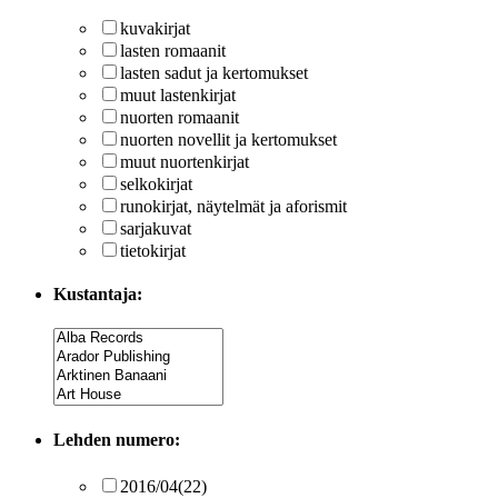
kuvakirjat
lasten romaanit
lasten sadut ja kertomukset
muut lastenkirjat
nuorten romaanit
nuorten novellit ja kertomukset
muut nuortenkirjat
selkokirjat
runokirjat, näytelmät ja aforismit
sarjakuvat
tietokirjat
Kustantaja:
Lehden numero:
2016/04
(22)