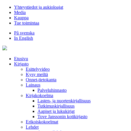
Hyppää
Yhteystiedot ja aukioloajat
sisältöön
Media
Kauppa
Tue toimintaa
På svenska
In English
Etusivu
Kirjasto
Esittelyvideo
Kysy meiltä
Onnet-tietokanta
Lainaus
Palveluhinnasto
Kirjakokoelma
Lasten- ja nuortenkirjallisuus
Tutkimuskirjallisuus
Aapiset ja lukukirjat
Tove Janssonin kotikirjasto
Erikoiskokoelmat
Lehdet