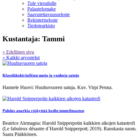
Tule vierailulle
Palautelomake
Saavutettavuusseloste
Rekisteriseloste
Tiedotearkisto
Kustantaja:
Tammi
« Edellinen sivu
« Kaikki arvostelut
Klassikkokirjailijan uusia ja vanhoja satuja
Hannele Huovi: Huuhuvuoren satuja. Kuv. Virpi Penna.
Puhdas anarkia räjäyttää kodin tunneilmaston
Beatrice Alemagna: Harold Snipperpotin kaikkien aikojen katastrofi
(Le fabuleux désastre d´Harold Snipperpott; 2019). Ranskasta suom.
Saara Pääkkönen.