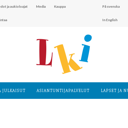
dot ja aukioloajat
Media
Kauppa
På svenska
intaa
In English
A JULKAISUT
ASIANTUNTIJA­PALVELUT
LAPSET JA 