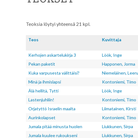
Teoksia löytyi yhteensä 21 kpl.
Teos
Kuvitta­ja
Kerhojen askartelukirja 3
Löök, Inge
Pekan paketit
Happonen, Jorma
Kuka varpusesta välittäisi?
Niemeläinen, Leen
Minä ja ihmislapsi
Kontoniemi, Timo
Älä hellitä, Tytti
Löök, Inge
Lastenjuhliin!
Kontoniemi, Timo
Orjatyttö Israelin maalta
Liimatainen, Kirsti
Aurinkolapset
Kontoniemi, Timo
Jumala pitää minusta huolen
Liukkunen, Sirpa
Jumala kuulee rukoukseni
Liukkunen, Sirpa