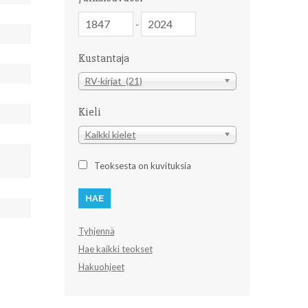
Julkaisuvuosi
Julkaisuvuosi
-
Kustantaja
Kustantaja
RV-kirjat (21)
Kieli
Kieli
Kaikki kielet
Teoksesta on kuvituksia
Tyhjennä
Hae kaikki teokset
Hakuohjeet