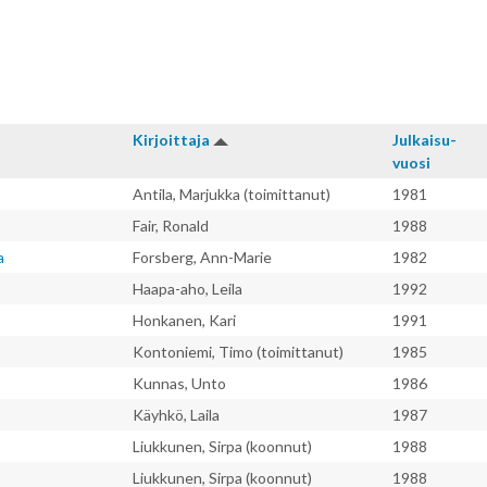
Kirjoitta­ja
Julkaisu­
vuosi
Antila, Marjukka (toimittanut)
1981
Fair, Ronald
1988
a
Forsberg, Ann-Marie
1982
Haapa-aho, Leila
1992
Honkanen, Kari
1991
Kontoniemi, Timo (toimittanut)
1985
Kunnas, Unto
1986
Käyhkö, Laila
1987
Liukkunen, Sirpa (koonnut)
1988
Liukkunen, Sirpa (koonnut)
1988