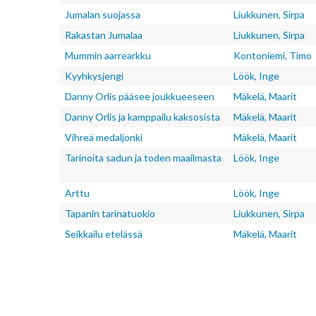
Jumalan suojassa
Liukkunen, Sirpa
Rakastan Jumalaa
Liukkunen, Sirpa
Mummin aarrearkku
Kontoniemi, Timo
Kyyhkysjengi
Löök, Inge
Danny Orlis pääsee joukkueeseen
Mäkelä, Maarit
Danny Orlis ja kamppailu kaksosista
Mäkelä, Maarit
Vihreä medaljonki
Mäkelä, Maarit
Tarinoita sadun ja toden maailmasta
Löök, Inge
Arttu
Löök, Inge
Tapanin tarinatuokio
Liukkunen, Sirpa
Seikkailu etelässä
Mäkelä, Maarit