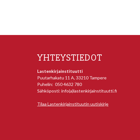
YHTEYSTIEDOT
Lastenkirjainstituutti
Puutarhakatu 11 A, 33210 Tampere
Puhelin: 050 4632 780
Sähköposti: info(a)lastenkirjainstituutti.fi
Tilaa Lastenkirjainstituutin uutiskirje