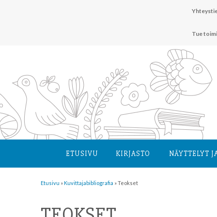
Hyppää
Yhteystie
sisältöön
Tue toim
ETUSIVU
KIRJASTO
NÄYTTELYT J
Etusivu
»
Kuvittaja­bibliografia
»
Teokset
TEOKSET