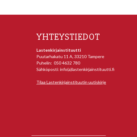
YHTEYSTIEDOT
Lastenkirjainstituutti
Puutarhakatu 11 A, 33210 Tampere
Puhelin: 050 4632 780
Sähköposti: info(a)lastenkirjainstituutti.fi
Tilaa Lastenkirjainstituutin uutiskirje