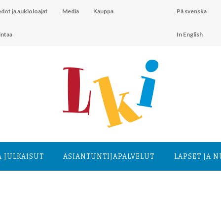
dot ja aukioloajat
Media
Kauppa
På svenska
intaa
In English
A JULKAISUT
ASIANTUNTIJA­PALVELUT
LAPSET JA 