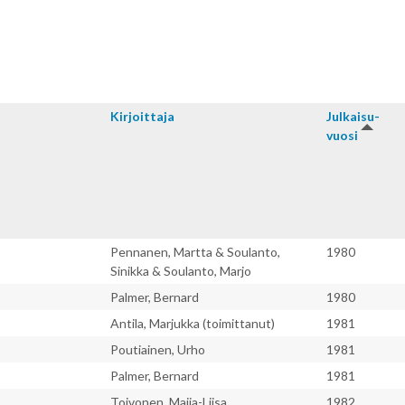
Kirjoitta­ja
Julkaisu­
vuosi
Pennanen, Martta & Soulanto,
1980
Sinikka & Soulanto, Marjo
Palmer, Bernard
1980
Antila, Marjukka (toimittanut)
1981
Poutiainen, Urho
1981
Palmer, Bernard
1981
Toivonen, Maija-Liisa
1982