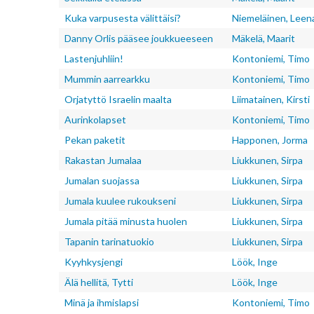
Kuka varpusesta välittäisi?
Niemeläinen, Leen
Danny Orlis pääsee joukkueeseen
Mäkelä, Maarit
Lastenjuhliin!
Kontoniemi, Timo
Mummin aarrearkku
Kontoniemi, Timo
Orjatyttö Israelin maalta
Liimatainen, Kirsti
Aurinkolapset
Kontoniemi, Timo
Pekan paketit
Happonen, Jorma
Rakastan Jumalaa
Liukkunen, Sirpa
Jumalan suojassa
Liukkunen, Sirpa
Jumala kuulee rukoukseni
Liukkunen, Sirpa
Jumala pitää minusta huolen
Liukkunen, Sirpa
Tapanin tarinatuokio
Liukkunen, Sirpa
Kyyhkysjengi
Löök, Inge
Älä hellitä, Tytti
Löök, Inge
Minä ja ihmislapsi
Kontoniemi, Timo