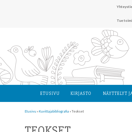
Hyppää
Yhteystie
sisältöön
Tue toim
ETUSIVU
KIRJASTO
NÄYTTELYT J
Etusivu
»
Kuvittaja­bibliografia
»
Teokset
TEOKSET