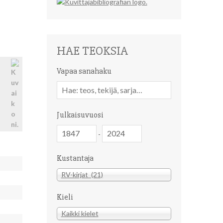
HAE TEOKSIA
Vapaa sanahaku
Vapaa
sanahaku
Julkaisuvuosi
Julkaisuvuosi
Julkaisuvuosi
-
Kustantaja
Kustantaja
RV-kirjat (21)
Kieli
Kieli
Kaikki kielet