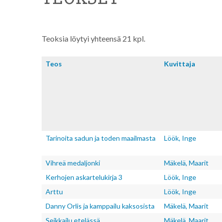
Teoksia löytyi yhteensä 21 kpl.
Teos
Kuvitta­ja
Tarinoita sadun ja toden maailmasta
Löök, Inge
Vihreä medaljonki
Mäkelä, Maarit
Kerhojen askartelukirja 3
Löök, Inge
Arttu
Löök, Inge
Danny Orlis ja kamppailu kaksosista
Mäkelä, Maarit
Seikkailu etelässä
Mäkelä, Maarit