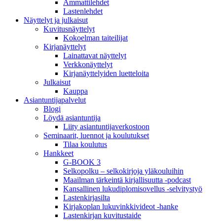
Ammattilehdet
Lastenlehdet
Näyttelyt ja julkaisut
Kuvitusnäyttelyt
Kokoelman taiteilijat
Kirjanäyttelyt
Lainattavat näyttelyt
Verkkonäyttelyt
Kirjanäyttelyiden luetteloita
Julkaisut
Kauppa
Asiantuntija­palvelut
Blogi
Löydä asiantuntija
Liity asiantuntijaverkostoon
Seminaarit, luennot ja koulutukset
Tilaa koulutus
Hankkeet
G-BOOK 3
Selkopolku – selkokirjoja yläkouluihin
Maailman tärkeintä kirjallisuutta -podcast
Kansallinen lukudiplomisovellus -selvitystyö
Lastenkirjasilta
Kirjakoplan lukuvinkkivideot -hanke
Lastenkirjan kuvitustaide