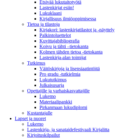
Etsivää lukutaitotyötä
Lastenkirjat esiin!
Lukuklaani
Kirjallisuus ilmiöoppimisessa
Tietoa ja tilastoja
Kirjakori: lastenkirjatilastot ja -näyttely
Palkintoluettelot
Kuvittaja­bibliografia
Koivu ja tähti –tietokanta
Kolmen tähden tietoa -tietokanta
Lastenkirja-alan toimijat
Tutkimus
Väitöskirjoja ja lisensiaatintöitä
Pro gradu -tutkielmia
Lukututkimus
Julkaisusarja
Opettajille ja varhaiskasvattajille
Lukemo
Materiaalipankki
Pirkanmaan lukudiplomi
Kustantajalle
Lapset ja nuoret
Lukemo
Lastenkirja- ja sanataidefestivaali Kirjalitta
Kirjoituskilpailut