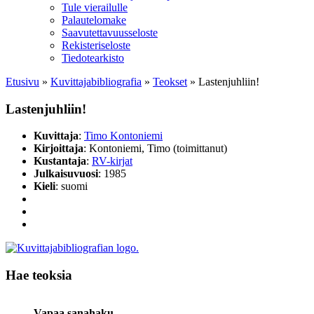
Tule vierailulle
Palautelomake
Saavutettavuusseloste
Rekisteriseloste
Tiedotearkisto
Etusivu
»
Kuvittaja­bibliografia
»
Teokset
»
Lastenjuhliin!
Lastenjuhliin!
Kuvittaja
:
Timo Kontoniemi
Kirjoittaja
: Kontoniemi, Timo (toimittanut)
Kustantaja
:
RV-kirjat
Julkaisuvuosi
: 1985
Kieli
: suomi
Hae teoksia
Vapaa sanahaku