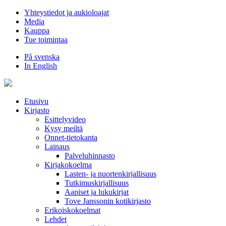
Hyppää
Yhteystiedot ja aukioloajat
sisältöön
Media
Kauppa
Tue toimintaa
På svenska
In English
Etusivu
Kirjasto
Esittelyvideo
Kysy meiltä
Onnet-tietokanta
Lainaus
Palveluhinnasto
Kirjakokoelma
Lasten- ja nuortenkirjallisuus
Tutkimuskirjallisuus
Aapiset ja lukukirjat
Tove Janssonin kotikirjasto
Erikoiskokoelmat
Lehdet