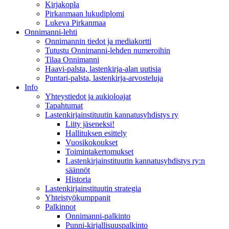
Kirjakopla
Pirkanmaan lukudiplomi
Lukeva Pirkanmaa
Onnimanni-lehti
Onnimannin tiedot ja mediakortti
Tutustu Onnimanni-lehden numeroihin
Tilaa Onnimanni
Haavi-palsta, lastenkirja-alan uutisia
Puntari-palsta, lastenkirja-arvosteluja
Info
Yhteystiedot ja aukioloajat
Tapahtumat
Lastenkirjainstituutin kannatusyhdistys ry
Liity jäseneksi!
Hallituksen esittely
Vuosikokoukset
Toimintakertomukset
Lastenkirjainstituutin kannatusyhdistys ry:n
säännöt
Historia
Lastenkirjainstituutin strategia
Yhteistyökumppanit
Palkinnot
Onnimanni-palkinto
Punni-kirjallisuuspalkinto