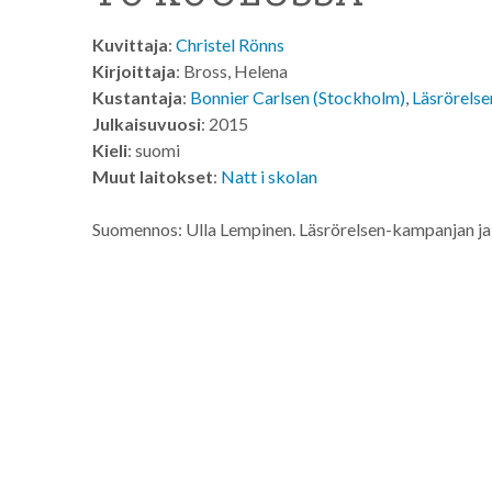
Kuvittaja
:
Christel Rönns
Kirjoittaja
: Bross, Helena
Kustantaja
:
Bonnier Carlsen (Stockholm)
,
Läsrörelse
Julkaisuvuosi
: 2015
Kieli
: suomi
Muut laitokset
:
Natt i skolan
Suomennos: Ulla Lempinen. Läsrörelsen-kampanjan ja 