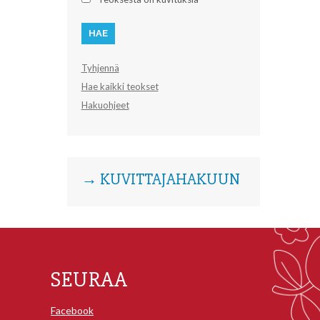
Tyhjennä
Hae kaikki teokset
Hakuohjeet
→ KUVITTAJAHAKUUN
SEURAA
Facebook