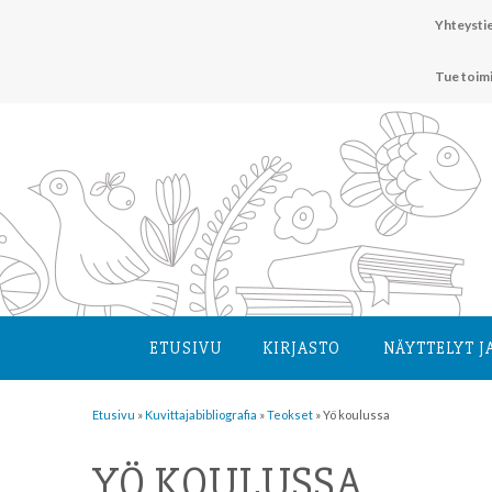
Hyppää
Yhteystie
sisältöön
Tue toim
ETUSIVU
KIRJASTO
NÄYTTELYT J
Etusivu
»
Kuvittaja­bibliografia
»
Teokset
»
Yö koulussa
YÖ KOULUSSA