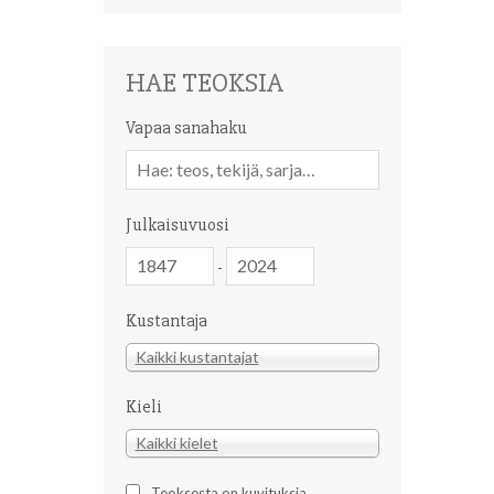
HAE TEOKSIA
Vapaa sanahaku
Vapaa
sanahaku
Julkaisuvuosi
Julkaisuvuosi
Julkaisuvuosi
-
Kustantaja
Kustantaja
Kaikki kustantajat
Kieli
Kieli
Kaikki kielet
Teoksesta on kuvituksia