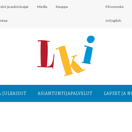
dot ja aukioloajat
Media
Kauppa
På svenska
intaa
In English
A JULKAISUT
ASIANTUNTIJA­PALVELUT
LAPSET JA 