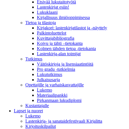
Etsivää lukutaitotyötä
Lastenkirjat esiin!
Lukuklaani
Kirjallisuus ilmiöoppimisessa
Tietoa ja tilastoja
Kirjakori: lastenkirjatilastot ja -näyttely
Palkintoluettelot
Kuvittaja­bibliografia
Koivu ja tähti –tietokanta
Kolmen tähden tietoa -tietokanta
Lastenkirja-alan toimijat
Tutkimus
Väitöskirjoja ja lisensiaatintöitä
Pro gradu -tutkielmia
Lukututkimus
Julkaisusarja
Opettajille ja varhaiskasvattajille
Lukemo
Materiaalipankki
Pirkanmaan lukudiplomi
Kustantajalle
Lapset ja nuoret
Lukemo
Lastenkirja- ja sanataidefestivaali Kirjalitta
Kirjoituskilpailut