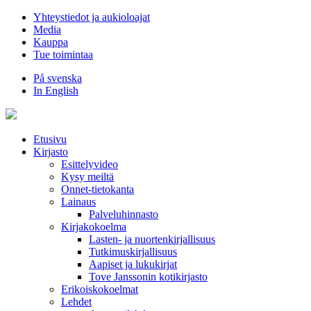
Hyppää
Yhteystiedot ja aukioloajat
sisältöön
Media
Kauppa
Tue toimintaa
På svenska
In English
Etusivu
Kirjasto
Esittelyvideo
Kysy meiltä
Onnet-tietokanta
Lainaus
Palveluhinnasto
Kirjakokoelma
Lasten- ja nuortenkirjallisuus
Tutkimuskirjallisuus
Aapiset ja lukukirjat
Tove Janssonin kotikirjasto
Erikoiskokoelmat
Lehdet