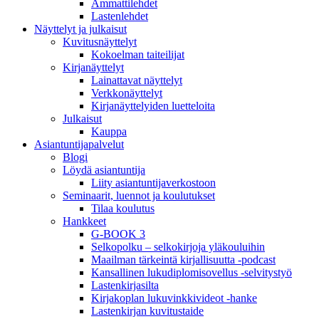
Ammattilehdet
Lastenlehdet
Näyttelyt ja julkaisut
Kuvitusnäyttelyt
Kokoelman taiteilijat
Kirjanäyttelyt
Lainattavat näyttelyt
Verkkonäyttelyt
Kirjanäyttelyiden luetteloita
Julkaisut
Kauppa
Asiantuntija­palvelut
Blogi
Löydä asiantuntija
Liity asiantuntijaverkostoon
Seminaarit, luennot ja koulutukset
Tilaa koulutus
Hankkeet
G-BOOK 3
Selkopolku – selkokirjoja yläkouluihin
Maailman tärkeintä kirjallisuutta -podcast
Kansallinen lukudiplomisovellus -selvitystyö
Lastenkirjasilta
Kirjakoplan lukuvinkkivideot -hanke
Lastenkirjan kuvitustaide