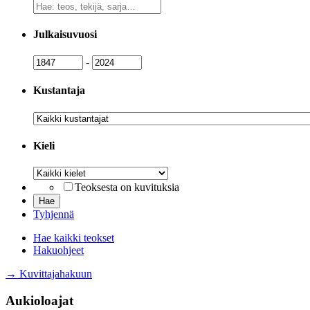
Vapaa
sanahaku
Julkaisuvuosi
Julkaisuvuosi
Julkaisuvuosi
-
Kustantaja
Kustantaja
Kieli
Kieli
Teoksesta on kuvituksia
Tyhjennä
Hae kaikki teokset
Hakuohjeet
→ Kuvittajahakuun
Aukioloajat