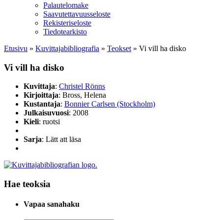
Palautelomake
Saavutettavuusseloste
Rekisteriseloste
Tiedotearkisto
Etusivu
»
Kuvittaja­bibliografia
»
Teokset
»
Vi vill ha disko
Vi vill ha disko
Kuvittaja
:
Christel Rönns
Kirjoittaja
: Bross, Helena
Kustantaja
:
Bonnier Carlsen (Stockholm)
Julkaisuvuosi
: 2008
Kieli
: ruotsi
Sarja
: Lätt att läsa
Hae teoksia
Vapaa sanahaku