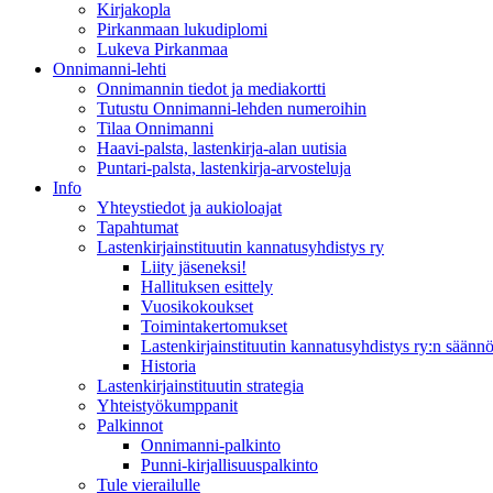
Kirjakopla
Pirkanmaan lukudiplomi
Lukeva Pirkanmaa
Onnimanni-lehti
Onnimannin tiedot ja mediakortti
Tutustu Onnimanni-lehden numeroihin
Tilaa Onnimanni
Haavi-palsta, lastenkirja-alan uutisia
Puntari-palsta, lastenkirja-arvosteluja
Info
Yhteystiedot ja aukioloajat
Tapahtumat
Lastenkirjainstituutin kannatusyhdistys ry
Liity jäseneksi!
Hallituksen esittely
Vuosikokoukset
Toimintakertomukset
Lastenkirjainstituutin kannatusyhdistys ry:n säännö
Historia
Lastenkirjainstituutin strategia
Yhteistyökumppanit
Palkinnot
Onnimanni-palkinto
Punni-kirjallisuuspalkinto
Tule vierailulle