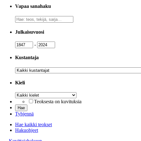
Vapaa sanahaku
Vapaa
sanahaku
Julkaisuvuosi
Julkaisuvuosi
Julkaisuvuosi
-
Kustantaja
Kustantaja
Kieli
Kieli
Teoksesta on kuvituksia
Tyhjennä
Hae kaikki teokset
Hakuohjeet
→ Kuvittajahakuun