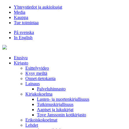
Hyppää
Yhteystiedot ja aukioloajat
sisältöön
Media
Kauppa
Tue toimintaa
På svenska
In English
Etusivu
Kirjasto
Esittelyvideo
Kysy meiltä
Onnet-tietokanta
Lainaus
Palveluhinnasto
Kirjakokoelma
Lasten- ja nuortenkirjallisuus
Tutkimuskirjallisuus
Aapiset ja lukukirjat
Tove Janssonin kotikirjasto
Erikoiskokoelmat
Lehdet