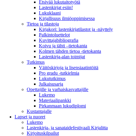
Etsivää lukutaitotyötä
Lastenkirjat esiin!
Lukuklaani
Kirjallisuus ilmiöoppimisessa
Tietoa ja tilastoja
Kirjakori: lastenkirjatilastot ja -näyttely
Palkintoluettelot
Kuvittaja­bibliografia
Koivu ja tähti –tietokanta
Kolmen tähden tietoa -tietokanta
Lastenkirja-alan toimijat
Tutkimus
Väitöskirjoja ja lisensiaatintöitä
Pro gradu -tutkielmia
Lukututkimus
Julkaisusarja
Opettajille ja varhaiskasvattajille
Lukemo
Materiaalipankki
Pirkanmaan lukudiplomi
Kustantajalle
Lapset ja nuoret
Lukemo
Lastenkirja- ja sanataidefestivaali Kirjalitta
Kirjoituskilpailut