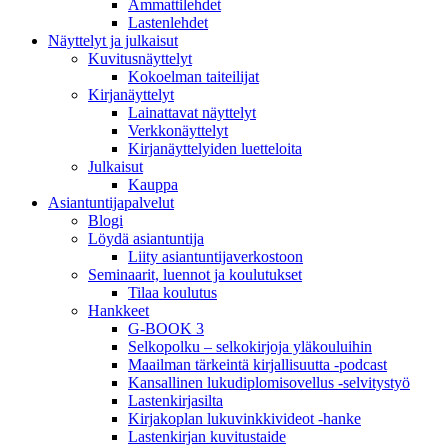
Ammattilehdet
Lastenlehdet
Näyttelyt ja julkaisut
Kuvitusnäyttelyt
Kokoelman taiteilijat
Kirjanäyttelyt
Lainattavat näyttelyt
Verkkonäyttelyt
Kirjanäyttelyiden luetteloita
Julkaisut
Kauppa
Asiantuntija­palvelut
Blogi
Löydä asiantuntija
Liity asiantuntijaverkostoon
Seminaarit, luennot ja koulutukset
Tilaa koulutus
Hankkeet
G-BOOK 3
Selkopolku – selkokirjoja yläkouluihin
Maailman tärkeintä kirjallisuutta -podcast
Kansallinen lukudiplomisovellus -selvitystyö
Lastenkirjasilta
Kirjakoplan lukuvinkkivideot -hanke
Lastenkirjan kuvitustaide