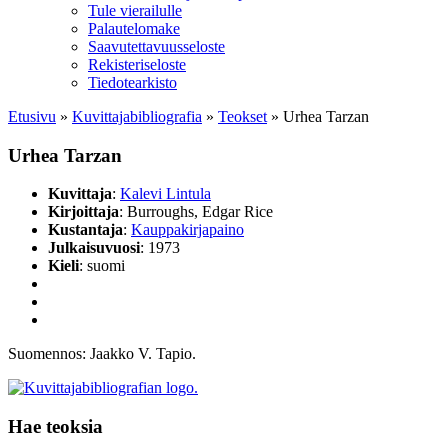
Tule vierailulle
Palautelomake
Saavutettavuusseloste
Rekisteriseloste
Tiedotearkisto
Etusivu
»
Kuvittaja­bibliografia
»
Teokset
»
Urhea Tarzan
Urhea Tarzan
Kuvittaja
:
Kalevi Lintula
Kirjoittaja
: Burroughs, Edgar Rice
Kustantaja
:
Kauppakirjapaino
Julkaisuvuosi
: 1973
Kieli
: suomi
Suomennos: Jaakko V. Tapio.
Hae teoksia