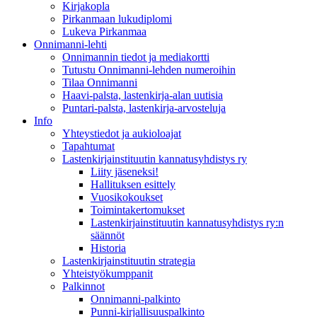
Kirjakopla
Pirkanmaan lukudiplomi
Lukeva Pirkanmaa
Onnimanni-lehti
Onnimannin tiedot ja mediakortti
Tutustu Onnimanni-lehden numeroihin
Tilaa Onnimanni
Haavi-palsta, lastenkirja-alan uutisia
Puntari-palsta, lastenkirja-arvosteluja
Info
Yhteystiedot ja aukioloajat
Tapahtumat
Lastenkirjainstituutin kannatusyhdistys ry
Liity jäseneksi!
Hallituksen esittely
Vuosikokoukset
Toimintakertomukset
Lastenkirjainstituutin kannatusyhdistys ry:n
säännöt
Historia
Lastenkirjainstituutin strategia
Yhteistyökumppanit
Palkinnot
Onnimanni-palkinto
Punni-kirjallisuuspalkinto