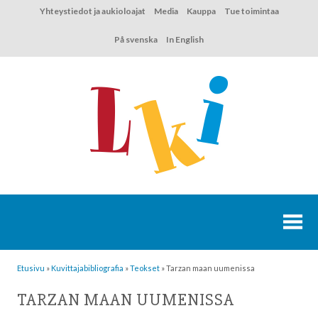
Hyppää
Yhteystiedot ja aukioloajat
Media
Kauppa
Tue toimintaa
sisältöön
På svenska
In English
Etusivu
»
Kuvittaja­bibliografia
»
Teokset
»
Tarzan maan uumenissa
TARZAN MAAN UUMENISSA