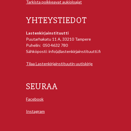
Tarkista poikkeavat aukioloajat
YHTEYSTIEDOT
Lastenkirjainstituutti
Puutarhakatu 11 A, 33210 Tampere
Puhelin: 050 4632 780
Sähköposti: info(a)lastenkirjainstituutti.fi
Tilaa Lastenkirjainstituutin uutiskirje
SEURAA
Facebook
Instagram