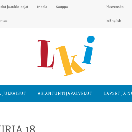
dot ja aukioloajat
Media
Kauppa
På svenska
intaa
In English
A JULKAISUT
ASIANTUNTIJA­PALVELUT
LAPSET JA 
RJA 18