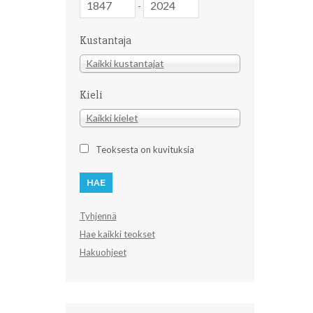
-
Kustantaja
Kustantaja
Kaikki kustantajat
Kieli
Kieli
Kaikki kielet
Teoksesta on kuvituksia
Tyhjennä
Hae kaikki teokset
Hakuohjeet