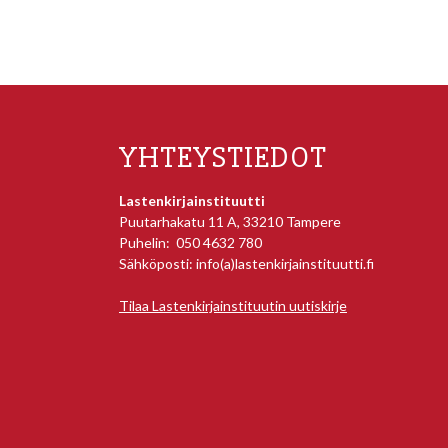
YHTEYSTIEDOT
Lastenkirjainstituutti
Puutarhakatu 11 A, 33210 Tampere
Puhelin: 050 4632 780
Sähköposti: info(a)lastenkirjainstituutti.fi
Tilaa Lastenkirjainstituutin uutiskirje