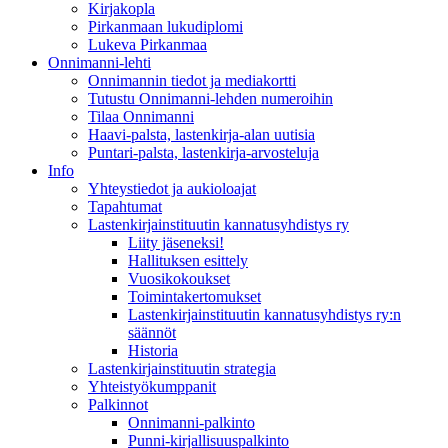
Kirjakopla
Pirkanmaan lukudiplomi
Lukeva Pirkanmaa
Onnimanni-lehti
Onnimannin tiedot ja mediakortti
Tutustu Onnimanni-lehden numeroihin
Tilaa Onnimanni
Haavi-palsta, lastenkirja-alan uutisia
Puntari-palsta, lastenkirja-arvosteluja
Info
Yhteystiedot ja aukioloajat
Tapahtumat
Lastenkirjainstituutin kannatusyhdistys ry
Liity jäseneksi!
Hallituksen esittely
Vuosikokoukset
Toimintakertomukset
Lastenkirjainstituutin kannatusyhdistys ry:n
säännöt
Historia
Lastenkirjainstituutin strategia
Yhteistyökumppanit
Palkinnot
Onnimanni-palkinto
Punni-kirjallisuuspalkinto