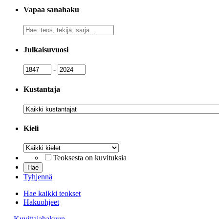
Vapaa sanahaku
Vapaa
sanahaku
Julkaisuvuosi
Julkaisuvuosi
Julkaisuvuosi
-
Kustantaja
Kustantaja
Kieli
Kieli
Teoksesta on kuvituksia
Tyhjennä
Hae kaikki teokset
Hakuohjeet
→ Kuvittajahakuun