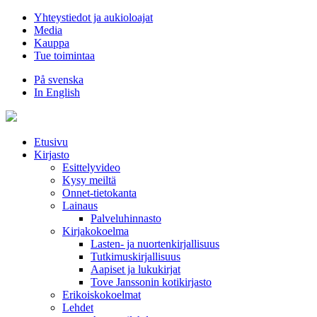
Hyppää
Yhteystiedot ja aukioloajat
sisältöön
Media
Kauppa
Tue toimintaa
På svenska
In English
Etusivu
Kirjasto
Esittelyvideo
Kysy meiltä
Onnet-tietokanta
Lainaus
Palveluhinnasto
Kirjakokoelma
Lasten- ja nuortenkirjallisuus
Tutkimuskirjallisuus
Aapiset ja lukukirjat
Tove Janssonin kotikirjasto
Erikoiskokoelmat
Lehdet