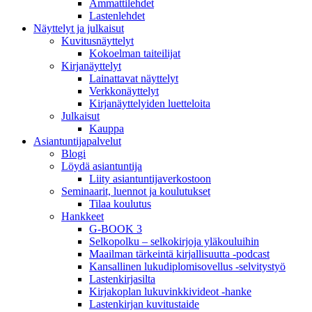
Ammattilehdet
Lastenlehdet
Näyttelyt ja julkaisut
Kuvitusnäyttelyt
Kokoelman taiteilijat
Kirjanäyttelyt
Lainattavat näyttelyt
Verkkonäyttelyt
Kirjanäyttelyiden luetteloita
Julkaisut
Kauppa
Asiantuntija­palvelut
Blogi
Löydä asiantuntija
Liity asiantuntijaverkostoon
Seminaarit, luennot ja koulutukset
Tilaa koulutus
Hankkeet
G-BOOK 3
Selkopolku – selkokirjoja yläkouluihin
Maailman tärkeintä kirjallisuutta -podcast
Kansallinen lukudiplomisovellus -selvitystyö
Lastenkirjasilta
Kirjakoplan lukuvinkkivideot -hanke
Lastenkirjan kuvitustaide