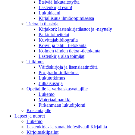
Etsivää lukutaitotyötä
Lastenkirjat esiin!
Lukuklaani
Kirjallisuus ilmiöoppimisessa
Tietoa ja tilastoja
Kirjakori: lastenkirjatilastot ja -näyttely
Palkintoluettelot
Kuvittaja­bibliografia
Koivu ja tähti –tietokanta
Kolmen tähden tietoa -tietokanta
Lastenkirja-alan toimijat
Tutkimus
Väitöskirjoja ja lisensiaatintöitä
Pro gradu -tutkielmia
Lukututkimus
Julkaisusarja
Opettajille ja varhaiskasvattajille
Lukemo
Materiaalipankki
Pirkanmaan lukudiplomi
Kustantajalle
Lapset ja nuoret
Lukemo
Lastenkirja- ja sanataidefestivaali Kirjalitta
Kirjoituskilpailut