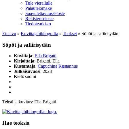
Tule vierailulle
Palautelomake
Saavutettavuusseloste
Rekisteriseloste
Tiedotearkisto
Etusivu
»
Kuvittaja­bibliografia
»
Teokset
»
Söpöt ja safiirisydän
Söpöt ja safiirisydän
Kuvittaja
:
Ella Brigatti
Kirjoittaja
: Brigatti, Ella
Kustantaja
:
Capuchina Kustannus
Julkaisuvuosi
: 2023
Kieli
: suomi
Teksti ja kuvitus: Ella Brigatti.
Hae teoksia