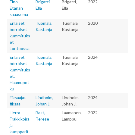
Eino
Brigatti,
Brigatti,
2022
Etanan
Ella
Ella
sääasema
Erilaiset
Tuomala,
Tuomala,
2020
börröiset
Kastanja
Kastanja
kummituks
et
Lontoossa
Erilaiset
Tuomala,
Tuomala,
2024
börröiset
Kastanja
Kastanja
kummituks
et.
Haamupot
ku
Fiksaajat
Lindholm,
Lindholm,
2024
fiksaa
Johan J.
Johan J.
Herra
Bast,
Laamanen,
2022
Frakkikoira
Terese
Lamppu
ja
kumpparit.