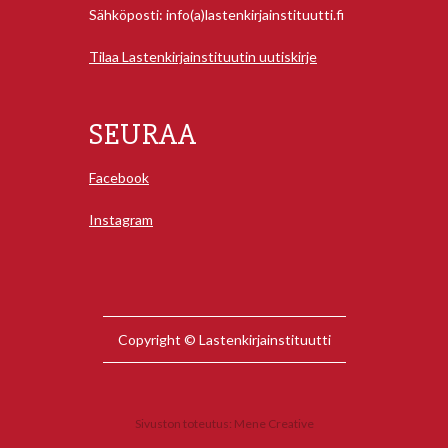
Sähköposti: info(a)lastenkirjainstituutti.fi
Tilaa Lastenkirjainstituutin uutiskirje
SEURAA
Facebook
Instagram
Copyright © Lastenkirjainstituutti
Sivuston toteutus:
Mene Creative