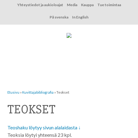
Hyppää
Yhteystiedot ja aukioloajat
Media
Kauppa
Tue toimintaa
sisältöön
På svenska
In English
Etusivu
»
Kuvittaja­bibliografia
»
Teokset
TEOKSET
Teoshaku löytyy sivun alalaidasta ↓
Teoksia löytyi yhteensä 23 kpl.