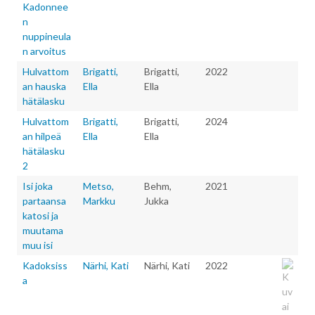
Kadonnee
n
nuppineula
n arvoitus
Hulvattom
Brigatti,
Brigatti,
2022
an hauska
Ella
Ella
hätälasku
Hulvattom
Brigatti,
Brigatti,
2024
an hilpeä
Ella
Ella
hätälasku
2
Isi joka
Metso,
Behm,
2021
partaansa
Markku
Jukka
katosi ja
muutama
muu isi
Kadoksiss
Närhi, Kati
Närhi, Kati
2022
a