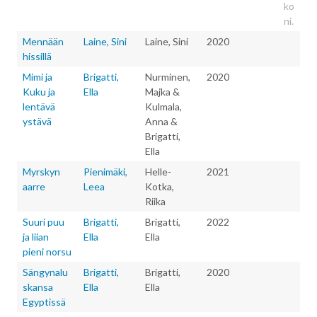
Mennään
Laine, Sini
Laine, Sini
2020
hissillä
Mimi ja
Brigatti,
Nurminen,
2020
Kuku ja
Ella
Majka &
lentävä
Kulmala,
ystävä
Anna &
Brigatti,
Ella
Myrskyn
Pienimäki,
Helle-
2021
aarre
Leea
Kotka,
Riika
Suuri puu
Brigatti,
Brigatti,
2022
ja liian
Ella
Ella
pieni norsu
Sängynalu
Brigatti,
Brigatti,
2020
skansa
Ella
Ella
Egyptissä