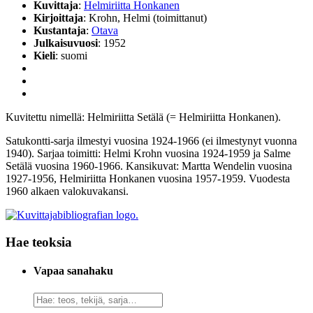
Kuvittaja
:
Helmiriitta Honkanen
Kirjoittaja
: Krohn, Helmi (toimittanut)
Kustantaja
:
Otava
Julkaisuvuosi
: 1952
Kieli
: suomi
Kuvitettu nimellä: Helmiriitta Setälä (= Helmiriitta Honkanen).
Satukontti-sarja ilmestyi vuosina 1924-1966 (ei ilmestynyt vuonna
1940). Sarjaa toimitti: Helmi Krohn vuosina 1924-1959 ja Salme
Setälä vuosina 1960-1966. Kansikuvat: Martta Wendelin vuosina
1927-1956, Helmiriitta Honkanen vuosina 1957-1959. Vuodesta
1960 alkaen valokuvakansi.
Hae teoksia
Vapaa sanahaku
Vapaa
sanahaku