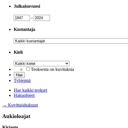
Julkaisuvuosi
Julkaisuvuosi
Julkaisuvuosi
-
Kustantaja
Kustantaja
Kieli
Kieli
Teoksesta on kuvituksia
Tyhjennä
Hae kaikki teokset
Hakuohjeet
→ Kuvittajahakuun
Aukioloajat
Kirjasto