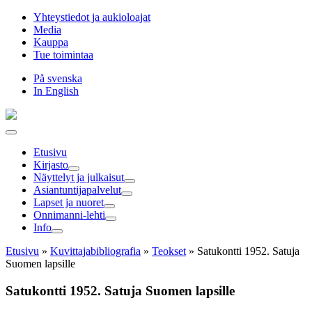
Hyppää
Yhteystiedot ja aukioloajat
sisältöön
Media
Kauppa
Tue toimintaa
På svenska
In English
Etusivu
Kirjasto
Näyttelyt ja julkaisut
Asiantuntija­palvelut
Lapset ja nuoret
Onnimanni-lehti
Info
Etusivu
»
Kuvittaja­bibliografia
»
Teokset
»
Satukontti 1952. Satuja
Suomen lapsille
Satukontti 1952. Satuja Suomen lapsille