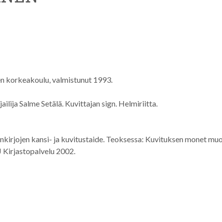
n korkeakoulu, valmistunut 1993.
ailija Salme Setälä. Kuvittajan sign. Helmiriitta.
enkirjojen kansi- ja kuvitustaide. Teoksessa: Kuvituksen monet mu
 Kirjastopalvelu 2002.