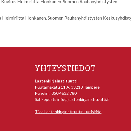
.
Kuvitus Helmiriitta Honkanen. Suomen Rauhanyhdistysten
s Helmiriitta Honkanen. Suomen Rauhanyhdistysten Keskusyhdist
YHTEYSTIEDOT
Lastenkirjainstituutti
Puutarhakatu 11 A, 33210 Tampere
Puhelin: 050 4632 780
Sähköposti: info(a)lastenkirjainstituutti.fi
Tilaa Lastenkirjainstituutin uutiskirje