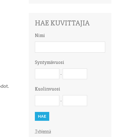
HAE KUVITTAJIA
Nimi
Nimi
Syntymävuosi
Syntymävuosi
Syntymävuosi
-
odot.
Kuolinvuosi
Kuolinvuosi
Kuolinvuosi
-
Tyhjennä