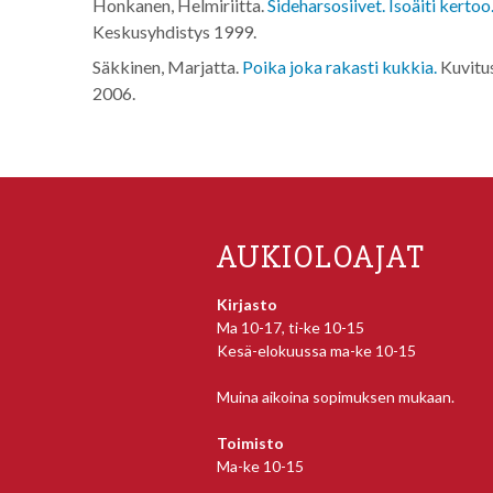
Honkanen, Helmiriitta.
Sideharsosiivet. Isoäiti kertoo
Keskusyhdistys
1999
.
Säkkinen, Marjatta.
Poika joka rakasti kukkia.
Kuvitu
2006
.
AUKIOLOAJAT
Kirjasto
Ma 10-17, ti-ke 10-15
Kesä-elokuussa ma-ke 10-15
Muina aikoina sopimuksen mukaan.
Toimisto
Ma-ke 10-15