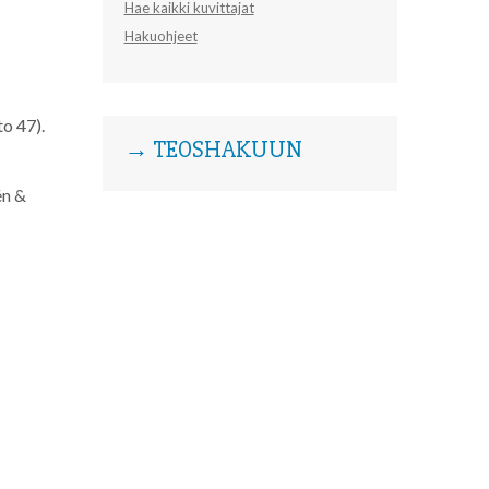
Hae kaikki kuvittajat
Hakuohjeet
to 47).
→ TEOSHAKUUN
én &