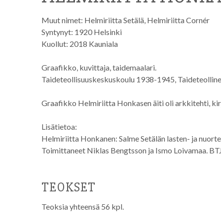
Muut nimet:
Helmiriitta Setälä, Helmiriitta Cornér
Syntynyt: 1920 Helsinki
Kuollut: 2018 Kauniala
Graafikko, kuvittaja, taidemaalari.
Taideteollisuuskeskuskoulu 1938-1945, Taideteolline
Graafikko Helmiriitta Honkasen äiti oli arkkitehti, kirj
Lisätietoa:
Helmiriitta Honkanen: Salme Setälän lasten- ja nuort
Toimittaneet Niklas Bengtsson ja Ismo Loivamaa. BTJ
TEOKSET
Teoksia yhteensä 56 kpl.