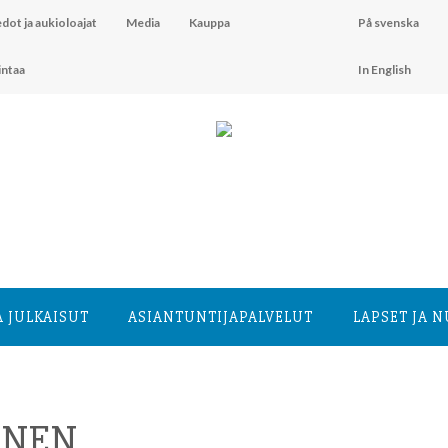
dot ja aukioloajat
Media
Kauppa
På svenska
intaa
In English
A JULKAISUT
ASIANTUNTIJA­PALVELUT
LAPSET JA 
ANEN