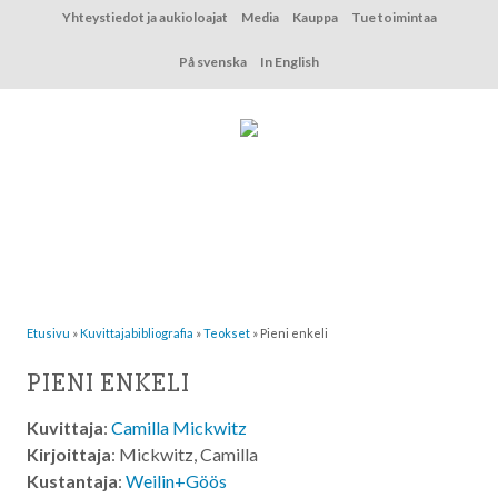
Hyppää
Yhteystiedot ja aukioloajat
Media
Kauppa
Tue toimintaa
sisältöön
På svenska
In English
Etusivu
»
Kuvittaja­bibliografia
»
Teokset
»
Pieni enkeli
PIENI ENKELI
Kuvittaja
:
Camilla Mickwitz
Kirjoittaja
: Mickwitz, Camilla
Kustantaja
:
Weilin+Göös