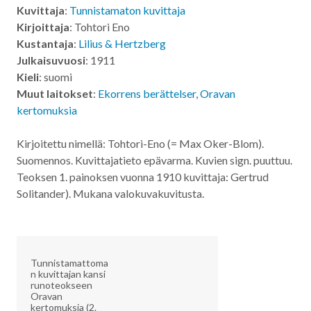
Kuvittaja
:
Tunnistamaton kuvittaja
Kirjoittaja
: Tohtori Eno
Kustantaja
:
Lilius & Hertzberg
Julkaisuvuosi
: 1911
Kieli
: suomi
Muut laitokset
:
Ekorrens berättelser
,
Oravan
kertomuksia
Kirjoitettu nimellä: Tohtori-Eno (= Max Oker-Blom).
Suomennos. Kuvittajatieto epävarma. Kuvien sign. puuttuu.
Teoksen 1. painoksen vuonna 1910 kuvittaja: Gertrud
Solitander). Mukana valokuvakuvitusta.
Tunnistamattoma
n kuvittajan kansi
runoteokseen
Oravan
kertomuksia (2.