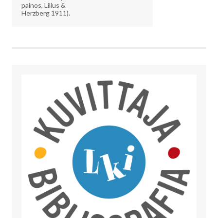
painos, Lilius &
Herzberg 1911).