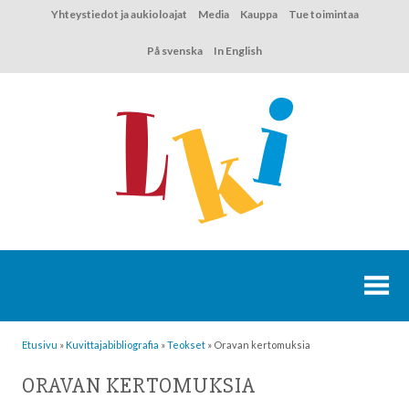
Hyppää
Yhteystiedot ja aukioloajat
Media
Kauppa
Tue toimintaa
sisältöön
På svenska
In English
Etusivu
»
Kuvittaja­bibliografia
»
Teokset
»
Oravan kertomuksia
ORAVAN KERTOMUKSIA