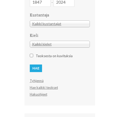
-
Kustantaja
Kustantaja
Kaikki kustantajat
Kieli
Kieli
Kaikki kielet
Teoksesta on kuvituksia
Tyhjennä
Hae kaikki teokset
Hakuohjeet