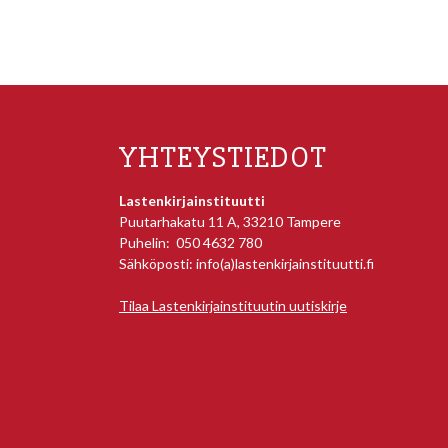
YHTEYSTIEDOT
Lastenkirjainstituutti
Puutarhakatu 11 A, 33210 Tampere
Puhelin: 050 4632 780
Sähköposti: info(a)lastenkirjainstituutti.fi
Tilaa Lastenkirjainstituutin uutiskirje