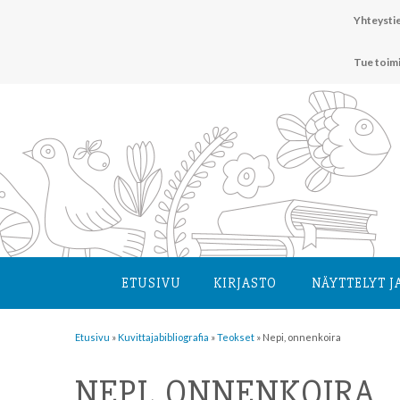
Hyppää
Yhteystie
sisältöön
Tue toim
ETUSIVU
KIRJASTO
NÄYTTELYT J
Etusivu
»
Kuvittaja­bibliografia
»
Teokset
»
Nepi, onnenkoira
NEPI, ONNENKOIRA