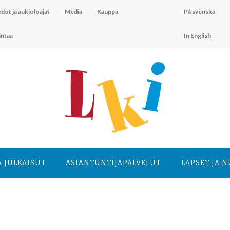
dot ja aukioloajat
Media
Kauppa
På svenska
intaa
In English
A JULKAISUT
ASIANTUNTIJA­PALVELUT
LAPSET JA 