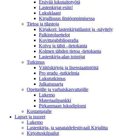
Etsivää lukutaitotyötä
Lastenkirjat esiin!
Lukuklaani
Kirjallisuus ilmiöoppimisessa
Tietoa ja tilastoja
Kirjakori: lastenkirjatilastot ja -näyttely
Palkintoluettelot
Kuvittaja­bibliografia
Koivu ja tähti –tietokanta
Kolmen tähden tietoa -tietokanta
Lastenkirja-alan toimijat
Tutkimus
Väitöskirjoja ja lisensiaatintöitä
Pro gradu -tutkielmia
Lukututkimus
Julkaisusarja
Opettajille ja varhaiskasvattajille
Lukemo
Materiaalipankki
Pirkanmaan lukudiplomi
Kustantajalle
Lapset ja nuoret
Lukemo
Lastenkirja- ja sanataidefestivaali Kirjalitta
Kirjoituskilpailut