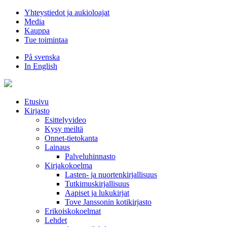
Hyppää
Yhteystiedot ja aukioloajat
sisältöön
Media
Kauppa
Tue toimintaa
På svenska
In English
Etusivu
Kirjasto
Esittelyvideo
Kysy meiltä
Onnet-tietokanta
Lainaus
Palveluhinnasto
Kirjakokoelma
Lasten- ja nuortenkirjallisuus
Tutkimuskirjallisuus
Aapiset ja lukukirjat
Tove Janssonin kotikirjasto
Erikoiskokoelmat
Lehdet