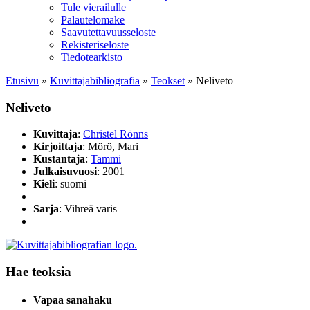
Tule vierailulle
Palautelomake
Saavutettavuusseloste
Rekisteriseloste
Tiedotearkisto
Etusivu
»
Kuvittaja­bibliografia
»
Teokset
»
Neliveto
Neliveto
Kuvittaja
:
Christel Rönns
Kirjoittaja
: Mörö, Mari
Kustantaja
:
Tammi
Julkaisuvuosi
: 2001
Kieli
: suomi
Sarja
: Vihreä varis
Hae teoksia
Vapaa sanahaku