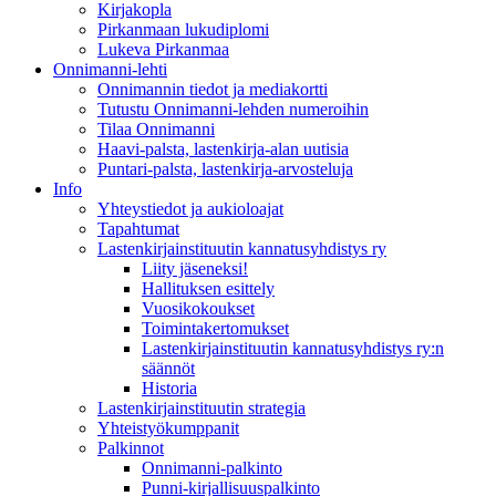
Kirjakopla
Pirkanmaan lukudiplomi
Lukeva Pirkanmaa
Onnimanni-lehti
Onnimannin tiedot ja mediakortti
Tutustu Onnimanni-lehden numeroihin
Tilaa Onnimanni
Haavi-palsta, lastenkirja-alan uutisia
Puntari-palsta, lastenkirja-arvosteluja
Info
Yhteystiedot ja aukioloajat
Tapahtumat
Lastenkirjainstituutin kannatusyhdistys ry
Liity jäseneksi!
Hallituksen esittely
Vuosikokoukset
Toimintakertomukset
Lastenkirjainstituutin kannatusyhdistys ry:n
säännöt
Historia
Lastenkirjainstituutin strategia
Yhteistyökumppanit
Palkinnot
Onnimanni-palkinto
Punni-kirjallisuuspalkinto