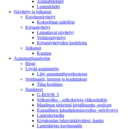
Ammattilehdet
Lastenlehdet
Näyttelyt ja julkaisut
Kuvitusnäyttelyt
Kokoelman taiteilijat
Kirjanäyttelyt
Lainattavat näyttelyt
Verkkonäyttelyt
Kirjanäyttelyiden luetteloita
Julkaisut
Kauppa
Asiantuntija­palvelut
Blogi
Löydä asiantuntija
Liity asiantuntijaverkostoon
Seminaarit, luennot ja koulutukset
Tilaa koulutus
Hankkeet
G-BOOK 3
Selkopolku – selkokirjoja yläkouluihin
Maailman tärkeintä kirjallisuutta -podcast
Kansallinen lukudiplomisovellus -selvitystyö
Lastenkirjasilta
Kirjakoplan lukuvinkkivideot -hanke
Lastenkirjan kuvitustaide