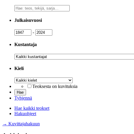
Vapaa
sanahaku
Julkaisuvuosi
Julkaisuvuosi
Julkaisuvuosi
-
Kustantaja
Kustantaja
Kieli
Kieli
Teoksesta on kuvituksia
Tyhjennä
Hae kaikki teokset
Hakuohjeet
→ Kuvittajahakuun