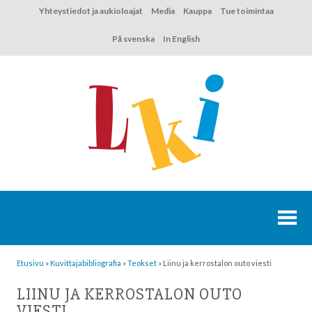
Hyppää
Yhteystiedot ja aukioloajat
Media
Kauppa
Tue toimintaa
sisältöön
På svenska
In English
Etusivu
»
Kuvittaja­bibliografia
»
Teokset
»
Liinu ja kerrostalon outo viesti
LIINU JA KERROSTALON OUTO
VIESTI