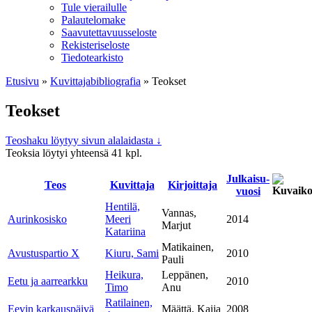
Tule vierailulle
Palautelomake
Saavutettavuusseloste
Rekisteriseloste
Tiedotearkisto
Etusivu
»
Kuvittaja­bibliografia
»
Teokset
Teokset
Teoshaku löytyy sivun alalaidasta ↓
Teoksia löytyi yhteensä 41 kpl.
Julkaisu­
Teos
Kuvitta­ja
Kirjoitta­ja
vuosi
Hentilä,
Vannas,
Aurinkosisko
Meeri
2014
Marjut
Katariina
Matikainen,
Avustuspartio X
Kiuru, Sami
2010
Pauli
Heikura,
Leppänen,
Eetu ja aarrearkku
2010
Timo
Anu
Ratilainen,
Eevin karkauspäivä
Määttä, Kaija
2008