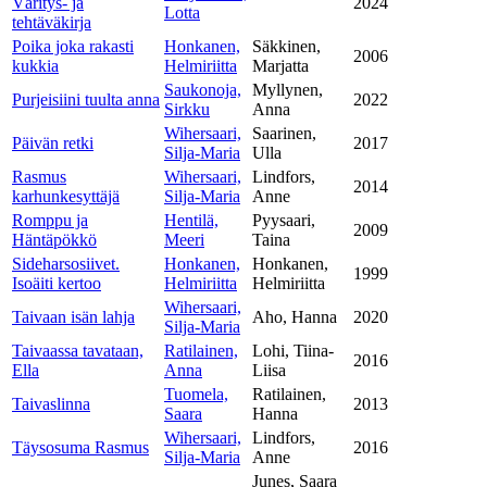
Väritys- ja
2024
Lotta
tehtäväkirja
Poika joka rakasti
Honkanen,
Säkkinen,
2006
kukkia
Helmiriitta
Marjatta
Saukonoja,
Myllynen,
Purjeisiini tuulta anna
2022
Sirkku
Anna
Wihersaari,
Saarinen,
Päivän retki
2017
Silja-Maria
Ulla
Rasmus
Wihersaari,
Lindfors,
2014
karhunkesyttäjä
Silja-Maria
Anne
Romppu ja
Hentilä,
Pyysaari,
2009
Häntäpökkö
Meeri
Taina
Sideharsosiivet.
Honkanen,
Honkanen,
1999
Isoäiti kertoo
Helmiriitta
Helmiriitta
Wihersaari,
Taivaan isän lahja
Aho, Hanna
2020
Silja-Maria
Taivaassa tavataan,
Ratilainen,
Lohi, Tiina-
2016
Ella
Anna
Liisa
Tuomela,
Ratilainen,
Taivaslinna
2013
Saara
Hanna
Wihersaari,
Lindfors,
Täysosuma Rasmus
2016
Silja-Maria
Anne
Junes, Saara