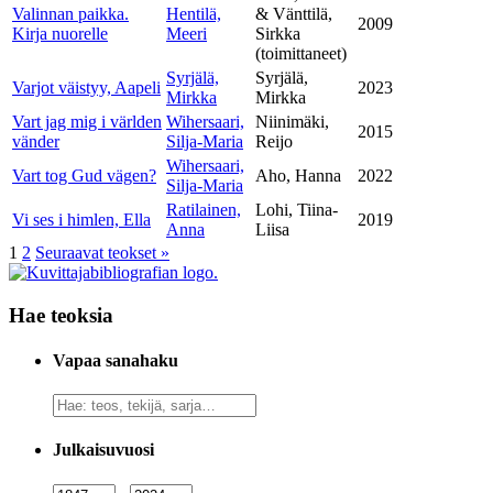
Valinnan paikka.
Hentilä,
& Vänttilä,
2009
Kirja nuorelle
Meeri
Sirkka
(toimittaneet)
Syrjälä,
Syrjälä,
Varjot väistyy, Aapeli
2023
Mirkka
Mirkka
Vart jag mig i världen
Wihersaari,
Niinimäki,
2015
vänder
Silja-Maria
Reijo
Wihersaari,
Vart tog Gud vägen?
Aho, Hanna
2022
Silja-Maria
Ratilainen,
Lohi, Tiina-
Vi ses i himlen, Ella
2019
Anna
Liisa
1
2
Seuraavat teokset
»
Hae teoksia
Vapaa sanahaku
Vapaa
sanahaku
Julkaisuvuosi
Julkaisuvuosi
Julkaisuvuosi