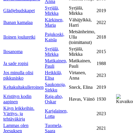
Anna
Syrjälä,
Syrjälä,
Glädjebudskapet
2019
Mirkka
Mirkka
Kärkinen,
Vähäjylkkä,
Ihanan kamalaa
2022
Maria
Harri
Metsänheimo,
Pajukoski,
Iloinen jouluretki
Ulla
2018
Kaisla
(toimittanut)
Syrjälä,
Syrjälä,
Ilosanoma
2015
Mirkka
Mirkka
Matikainen,
Matikainen,
Ja sade ropisi
1988
Pauli
Pauli
Jos minulla olisi
Heikkilä,
Virtanen,
2023
pikkusisko
Elisa
Anna
Saukonoja,
Keltakultakulleroinen
Sneck, Elina
2019
Sirkku
Kristityn kodin
Raja-aho,
Havas, Väinö
1930
aapinen
Oskar
Käyn leikkeihin.
Karjalainen,
Väritys- ja
2023
Lotta
tehtäväkirja
Lammas olen
Tuomela,
2021
Jeesuksen
Saara