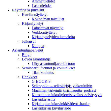
Ammattilehdet
Lastenlehdet
Näyttelyt ja julkaisut
Kuvitusnäyttelyt
Kokoelman taiteilijat
Kirjanäyttelyt
Lainattavat näyttelyt
Verkkonäyttelyt
Kirjanäyttelyiden luetteloita
Julkaisut
Kauppa
Asiantuntija­palvelut
Blogi
Löydä asiantuntija
Liity asiantuntijaverkostoon
Seminaarit, luennot ja koulutukset
Tilaa koulutus
Hankkeet
G-BOOK 3
Selkopolku – selkokirjoja yläkouluihin
Maailman tärkeintä kirjallisuutta -podcast
Kansallinen lukudiplomisovellus -selvitystyö
Lastenkirjasilta
Kirjakoplan lukuvinkkivideot -hanke
Lastenkirjan kuvitustaide