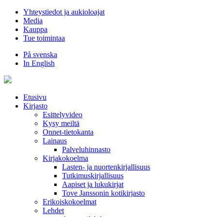
Hyppää
Yhteystiedot ja aukioloajat
sisältöön
Media
Kauppa
Tue toimintaa
På svenska
In English
Etusivu
Kirjasto
Esittelyvideo
Kysy meiltä
Onnet-tietokanta
Lainaus
Palveluhinnasto
Kirjakokoelma
Lasten- ja nuortenkirjallisuus
Tutkimuskirjallisuus
Aapiset ja lukukirjat
Tove Janssonin kotikirjasto
Erikoiskokoelmat
Lehdet