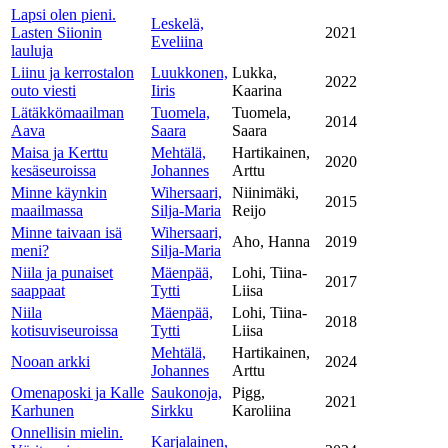
Lapsi olen pieni.
Leskelä,
Lasten Siionin
2021
Eveliina
lauluja
Liinu ja kerrostalon
Luukkonen,
Lukka,
2022
outo viesti
Iiris
Kaarina
Lätäkkömaailman
Tuomela,
Tuomela,
2014
Aava
Saara
Saara
Maisa ja Kerttu
Mehtälä,
Hartikainen,
2020
kesäseuroissa
Johannes
Arttu
Minne käynkin
Wihersaari,
Niinimäki,
2015
maailmassa
Silja-Maria
Reijo
Minne taivaan isä
Wihersaari,
Aho, Hanna
2019
meni?
Silja-Maria
Niila ja punaiset
Mäenpää,
Lohi, Tiina-
2017
saappaat
Tytti
Liisa
Niila
Mäenpää,
Lohi, Tiina-
2018
kotisuviseuroissa
Tytti
Liisa
Mehtälä,
Hartikainen,
Nooan arkki
2024
Johannes
Arttu
Omenaposki ja Kalle
Saukonoja,
Pigg,
2021
Karhunen
Sirkku
Karoliina
Onnellisin mielin.
Karjalainen,