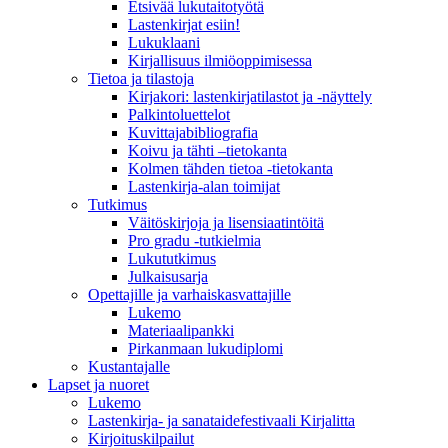
Etsivää lukutaitotyötä
Lastenkirjat esiin!
Lukuklaani
Kirjallisuus ilmiöoppimisessa
Tietoa ja tilastoja
Kirjakori: lastenkirjatilastot ja -näyttely
Palkintoluettelot
Kuvittaja­bibliografia
Koivu ja tähti –tietokanta
Kolmen tähden tietoa -tietokanta
Lastenkirja-alan toimijat
Tutkimus
Väitöskirjoja ja lisensiaatintöitä
Pro gradu -tutkielmia
Lukututkimus
Julkaisusarja
Opettajille ja varhaiskasvattajille
Lukemo
Materiaalipankki
Pirkanmaan lukudiplomi
Kustantajalle
Lapset ja nuoret
Lukemo
Lastenkirja- ja sanataidefestivaali Kirjalitta
Kirjoituskilpailut