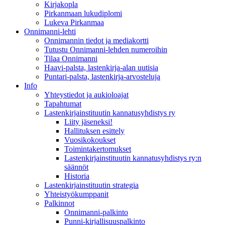
Kirjakopla
Pirkanmaan lukudiplomi
Lukeva Pirkanmaa
Onnimanni-lehti
Onnimannin tiedot ja mediakortti
Tutustu Onnimanni-lehden numeroihin
Tilaa Onnimanni
Haavi-palsta, lastenkirja-alan uutisia
Puntari-palsta, lastenkirja-arvosteluja
Info
Yhteystiedot ja aukioloajat
Tapahtumat
Lastenkirjainstituutin kannatusyhdistys ry
Liity jäseneksi!
Hallituksen esittely
Vuosikokoukset
Toimintakertomukset
Lastenkirjainstituutin kannatusyhdistys ry:n
säännöt
Historia
Lastenkirjainstituutin strategia
Yhteistyökumppanit
Palkinnot
Onnimanni-palkinto
Punni-kirjallisuuspalkinto