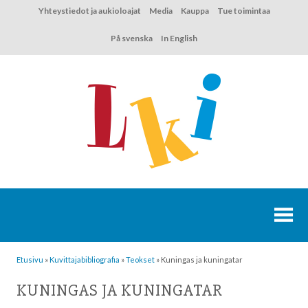
Hyppää
Yhteystiedot ja aukioloajat
Media
Kauppa
Tue toimintaa
sisältöön
På svenska
In English
Etusivu
»
Kuvittaja­bibliografia
»
Teokset
»
Kuningas ja kuningatar
KUNINGAS JA KUNINGATAR