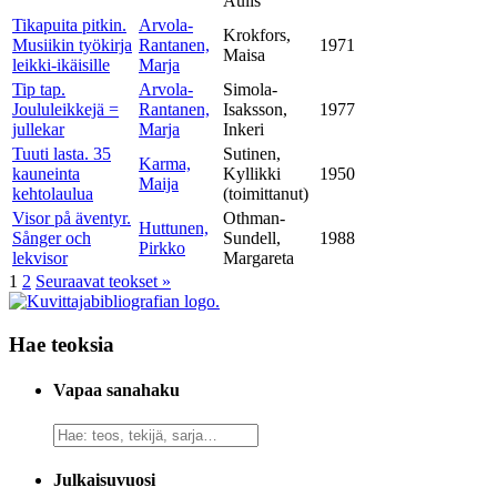
Aulis
Tikapuita pitkin.
Arvola-
Krokfors,
Musiikin työkirja
Rantanen,
1971
Maisa
leikki-ikäisille
Marja
Tip tap.
Arvola-
Simola-
Joululeikkejä =
Rantanen,
Isaksson,
1977
jullekar
Marja
Inkeri
Tuuti lasta. 35
Sutinen,
Karma,
kauneinta
Kyllikki
1950
Maija
kehtolaulua
(toimittanut)
Visor på äventyr.
Othman-
Huttunen,
Sånger och
Sundell,
1988
Pirkko
lekvisor
Margareta
1
2
Seuraavat teokset
»
Hae teoksia
Vapaa sanahaku
Vapaa
sanahaku
Julkaisuvuosi