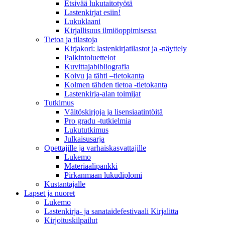
Etsivää lukutaitotyötä
Lastenkirjat esiin!
Lukuklaani
Kirjallisuus ilmiöoppimisessa
Tietoa ja tilastoja
Kirjakori: lastenkirjatilastot ja -näyttely
Palkintoluettelot
Kuvittaja­bibliografia
Koivu ja tähti –tietokanta
Kolmen tähden tietoa -tietokanta
Lastenkirja-alan toimijat
Tutkimus
Väitöskirjoja ja lisensiaatintöitä
Pro gradu -tutkielmia
Lukututkimus
Julkaisusarja
Opettajille ja varhaiskasvattajille
Lukemo
Materiaalipankki
Pirkanmaan lukudiplomi
Kustantajalle
Lapset ja nuoret
Lukemo
Lastenkirja- ja sanataidefestivaali Kirjalitta
Kirjoituskilpailut