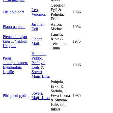
Cederlöf,
Leo,
Egil &
Ole dole doff
1966
Veronica
Pohjola,
Erkki
Jaatinen,
Aaron,
Piano-aapinen
1954
Eeli
Michael
Laurila,
Pienen laulajan
Ödner,
Ritva &
kirja 1. Vekkuli
1975
Maija
Teivainen,
Heppuli
Tuula
Huttunen,
Pieni
Pirkko
,
ankanpoikanen.
Peräkylä,
1986
Eläinlauluja
Leila
&
lapsille
Soveri,
Maija-Liisa
Pohjola,
Erkki &
Sariola,
Soveri,
Piiri pieni pyörii
Eeva-Leena
1985
Maija-Liisa
& Simola-
Isaksson,
Inkeri