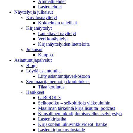
Ammattilehdet
Lastenlehdet
Näyttelyt ja julkaisut
Kuvitusnäyttelyt
Kokoelman taiteilijat
Kirjanäyttelyt
Lainattavat näyttelyt
Verkkonäyttelyt
Kirjanäyttelyiden luetteloita
Julkaisut
Kauppa
Asiantuntija­palvelut
Blogi
Löydä asiantuntija
Liity asiantuntijaverkostoon
Seminaarit, luennot ja koulutukset
Tilaa koulutus
Hankkeet
G-BOOK 3
Selkopolku – selkokirjoja yläkouluihin
Maailman tärkeintä kirjallisuutta -podcast
Kansallinen lukudiplomisovellus -selvitystyö
Lastenkirjasilta
Kirjakoplan lukuvinkkivideot -hanke
Lastenkirjan kuvitustaide