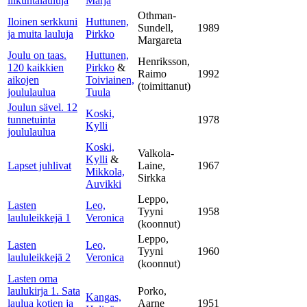
liikuntalauluja
Marja
Othman-
Iloinen serkkuni
Huttunen,
Sundell,
1989
ja muita lauluja
Pirkko
Margareta
Joulu on taas.
Huttunen,
Henriksson,
120 kaikkien
Pirkko
&
Raimo
1992
aikojen
Toiviainen,
(toimittanut)
joululaulua
Tuula
Joulun sävel. 12
Koski,
tunnetuinta
1978
Kylli
joululaulua
Koski,
Valkola-
Kylli
&
Lapset juhlivat
Laine,
1967
Mikkola,
Sirkka
Auvikki
Leppo,
Lasten
Leo,
Tyyni
1958
laululeikkejä 1
Veronica
(koonnut)
Leppo,
Lasten
Leo,
Tyyni
1960
laululeikkejä 2
Veronica
(koonnut)
Lasten oma
laulukirja 1. Sata
Porko,
Kangas,
laulua kotien ja
Aarne
1951