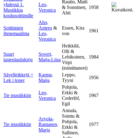
Rautio, Matti
yhdessä 1.
Leo,
& Sonninen,
1958
Musiikkia
Veronica
Ahti
koulusoittimille
Aho,
Soittimien
Antero
&
Essen, Kira
1961
ihmemaailma
Leo,
von
Veronica
Heikkilä,
Olli &
Suuri
Soveri,
Lehikoinen,
1984
lastenlaulukirja
Maija-Liisa
Virpi
(toimittaneet)
Sävelleikkejä =
Karma,
Leppo,
1956
Lek i toner
Maija
Tyyni
Pohjola,
Leo,
Erkki &
Tie musiikkiin
1967
Veronica
Cederlöf,
Egil
Annala,
Sointu &
Arvola-
Pohjola,
Tie musiikkiin
Rantanen,
1977
Erkki &
Marja
Sallinen,