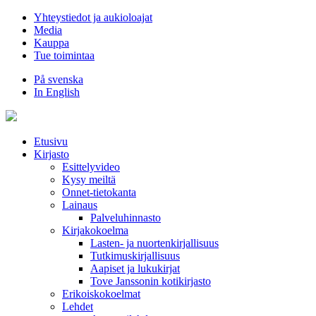
Hyppää
Yhteystiedot ja aukioloajat
sisältöön
Media
Kauppa
Tue toimintaa
På svenska
In English
Etusivu
Kirjasto
Esittelyvideo
Kysy meiltä
Onnet-tietokanta
Lainaus
Palveluhinnasto
Kirjakokoelma
Lasten- ja nuortenkirjallisuus
Tutkimuskirjallisuus
Aapiset ja lukukirjat
Tove Janssonin kotikirjasto
Erikoiskokoelmat
Lehdet