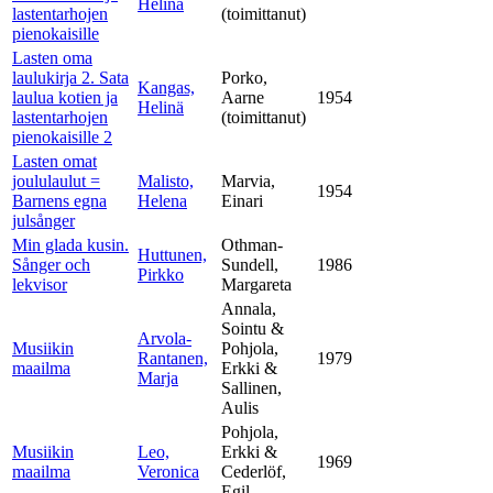
Helinä
lastentarhojen
(toimittanut)
pienokaisille
Lasten oma
laulukirja 2. Sata
Porko,
Kangas,
laulua kotien ja
Aarne
1954
Helinä
lastentarhojen
(toimittanut)
pienokaisille 2
Lasten omat
joululaulut =
Malisto,
Marvia,
1954
Barnens egna
Helena
Einari
julsånger
Min glada kusin.
Othman-
Huttunen,
Sånger och
Sundell,
1986
Pirkko
lekvisor
Margareta
Annala,
Sointu &
Arvola-
Musiikin
Pohjola,
Rantanen,
1979
maailma
Erkki &
Marja
Sallinen,
Aulis
Pohjola,
Musiikin
Leo,
Erkki &
1969
maailma
Veronica
Cederlöf,
Egil