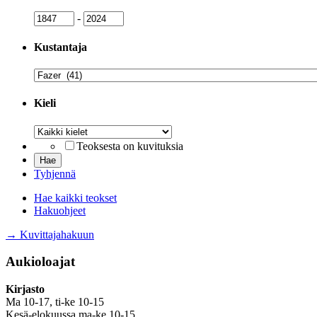
Julkaisuvuosi
Julkaisuvuosi
-
Kustantaja
Kustantaja
Kieli
Kieli
Teoksesta on kuvituksia
Tyhjennä
Hae kaikki teokset
Hakuohjeet
→ Kuvittajahakuun
Aukioloajat
Kirjasto
Ma 10-17, ti-ke 10-15
Kesä-elokuussa ma-ke 10-15