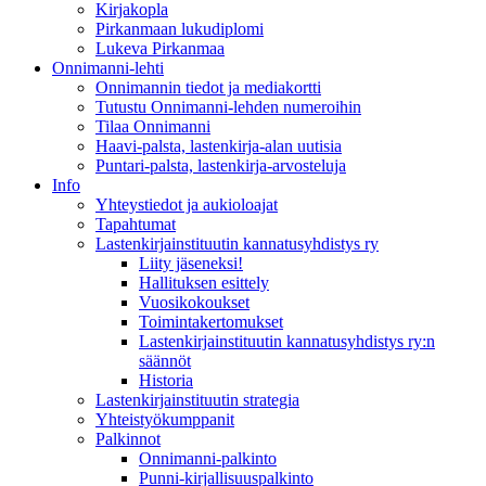
Kirjakopla
Pirkanmaan lukudiplomi
Lukeva Pirkanmaa
Onnimanni-lehti
Onnimannin tiedot ja mediakortti
Tutustu Onnimanni-lehden numeroihin
Tilaa Onnimanni
Haavi-palsta, lastenkirja-alan uutisia
Puntari-palsta, lastenkirja-arvosteluja
Info
Yhteystiedot ja aukioloajat
Tapahtumat
Lastenkirjainstituutin kannatusyhdistys ry
Liity jäseneksi!
Hallituksen esittely
Vuosikokoukset
Toimintakertomukset
Lastenkirjainstituutin kannatusyhdistys ry:n
säännöt
Historia
Lastenkirjainstituutin strategia
Yhteistyökumppanit
Palkinnot
Onnimanni-palkinto
Punni-kirjallisuuspalkinto