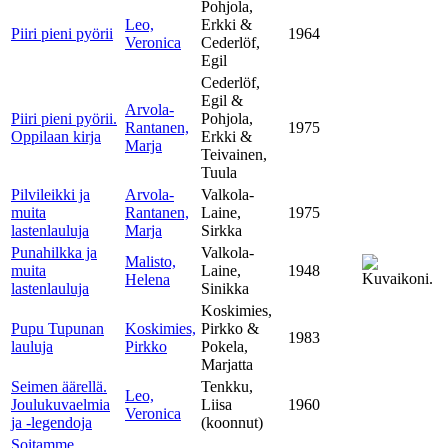
Pohjola,
Leo,
Erkki &
Piiri pieni pyörii
1964
Veronica
Cederlöf,
Egil
Cederlöf,
Egil &
Arvola-
Piiri pieni pyörii.
Pohjola,
Rantanen,
1975
Oppilaan kirja
Erkki &
Marja
Teivainen,
Tuula
Pilvileikki ja
Arvola-
Valkola-
muita
Rantanen,
Laine,
1975
lastenlauluja
Marja
Sirkka
Punahilkka ja
Valkola-
Malisto,
muita
Laine,
1948
Helena
lastenlauluja
Sinikka
Koskimies,
Pupu Tupunan
Koskimies,
Pirkko &
1983
lauluja
Pirkko
Pokela,
Marjatta
Seimen äärellä.
Tenkku,
Leo,
Joulukuvaelmia
Liisa
1960
Veronica
ja -legendoja
(koonnut)
Soitamme