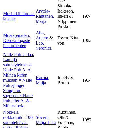
Simola-
Arvola-
Isaksson,
Musiikkiliikuntaa
Rantanen,
Inkeri &
1974
lapsille
Marja
Vilppunen,
Pirkko
Aho,
Musikparaden.
Antero
&
Essen, Kira
Den vanligaste
1962
Leo,
von
instrumenten
Veronica
Nalle Puh laulaa.
Lauluja
satunäytelmästä
Nalle Puh A. A.
Milnen kirjan
Karma,
Jubelsky,
mukaan = Nalle
1954
Maija
Bruno
Puh sjunger.
Sånger ur
sagospelet Nalle
Puh efter A. A.
Milnes bok
Nokkela
Ruottinen,
nokkahuilu. 100
Soveri,
Olli &
1982
soittotehtävää
Maija-Liisa
Forsman,
vasta-alkajille
Rabbe