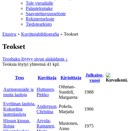
Tule vierailulle
Palautelomake
Saavutettavuusseloste
Rekisteriseloste
Tiedotearkisto
Etusivu
»
Kuvittaja­bibliografia
»
Teokset
Teokset
Teoshaku löytyy sivun alalaidasta ↓
Teoksia löytyi yhteensä 41 kpl.
Julkaisu­
Teos
Kuvitta­ja
Kirjoitta­ja
vuosi
Othman-
Auringonsäde ja
Huttunen,
Sundell,
1988
muita lauluja
Pirkko
Margareta
Eveliinan lauluja.
Andersson,
Pokela,
Kokoelma
1966
Christina
Marjatta
lastenlauluja
Hissun kissun.
Arvola-
Mustonen,
Iloisia
Rantanen,
1975
Aimo