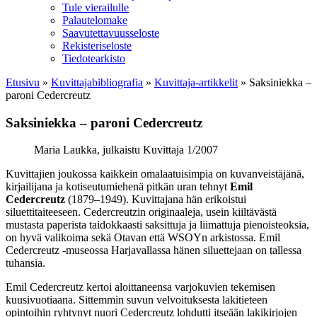
Tule vierailulle
Palautelomake
Saavutettavuusseloste
Rekisteriseloste
Tiedotearkisto
Etusivu
»
Kuvittaja­bibliografia
»
Kuvittaja-artikkelit
»
Saksiniekka –
paroni Cedercreutz
Saksiniekka – paroni Cedercreutz
Maria Laukka, julkaistu Kuvittaja 1/2007
Kuvittajien joukossa kaikkein omalaatuisimpia on kuvanveistäjänä,
kirjailijana ja kotiseutumiehenä pitkän uran tehnyt
Emil
Cedercreutz
(1879–1949). Kuvittajana hän erikoistui
siluettitaiteeseen. Cedercreutzin originaaleja, usein kiiltävästä
mustasta paperista taidokkaasti saksittuja ja liimattuja pienoisteoksia,
on hyvä valikoima sekä Otavan että WSOYn arkistossa. Emil
Cedercreutz ‑museossa Harjavallassa hänen siluettejaan on tallessa
tuhansia.
Emil Cedercreutz kertoi aloittaneensa varjokuvien tekemisen
kuusivuotiaana. Sittemmin suvun velvoituksesta lakitieteen
opintoihin ryhtynyt nuori Cedercreutz lohdutti itseään lakikirjojen