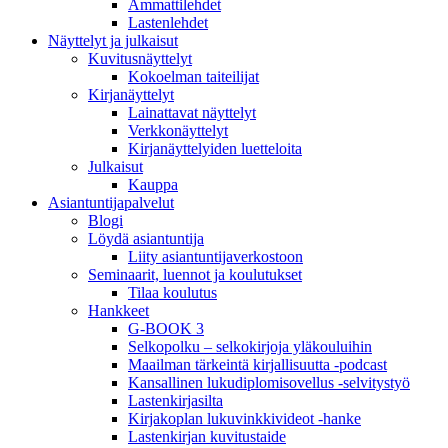
Ammattilehdet
Lastenlehdet
Näyttelyt ja julkaisut
Kuvitusnäyttelyt
Kokoelman taiteilijat
Kirjanäyttelyt
Lainattavat näyttelyt
Verkkonäyttelyt
Kirjanäyttelyiden luetteloita
Julkaisut
Kauppa
Asiantuntija­palvelut
Blogi
Löydä asiantuntija
Liity asiantuntijaverkostoon
Seminaarit, luennot ja koulutukset
Tilaa koulutus
Hankkeet
G-BOOK 3
Selkopolku – selkokirjoja yläkouluihin
Maailman tärkeintä kirjallisuutta -podcast
Kansallinen lukudiplomisovellus -selvitystyö
Lastenkirjasilta
Kirjakoplan lukuvinkkivideot -hanke
Lastenkirjan kuvitustaide