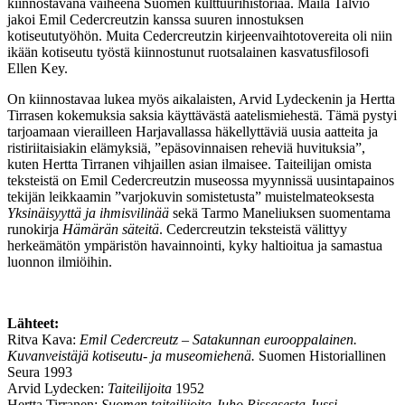
kiinnostavana vaiheena Suomen kulttuurihistoriaa. Maila Talvio
jakoi Emil Cedercreutzin kanssa suuren innostuksen
kotiseututyöhön. Muita Cedercreutzin kirjeenvaihtotovereita oli niin
ikään kotiseutu työstä kiinnostunut ruotsalainen kasvatusfilosofi
Ellen Key.
On kiinnostavaa lukea myös aikalaisten, Arvid Lydeckenin ja Hertta
Tirrasen kokemuksia saksia käyttävästä aatelismiehestä. Tämä pystyi
tarjoamaan vierailleen Harjavallassa häkellyttäviä uusia aatteita ja
ristiriitaisiakin elämyksiä, ”epäsovinnaisen reheviä huvituksia”,
kuten Hertta Tirranen vihjaillen asian ilmaisee. Taiteilijan omista
teksteistä on Emil Cedercreutzin museossa myynnissä uusintapainos
tekijän leikkaamin ”varjokuvin somistetusta” muistelmateoksesta
Yksinäisyyttä ja ihmisvilinää
sekä Tarmo Maneliuksen suomentama
runokirja
Hämärän säteitä
. Cedercreutzin teksteistä välittyy
herkeämätön ympäristön havainnointi, kyky haltioitua ja samastua
luonnon ilmiöihin.
Lähteet:
Ritva Kava:
Emil Cedercreutz – Satakunnan eurooppalainen.
Kuvanveistäjä kotiseutu- ja museomiehenä.
Suomen Historiallinen
Seura 1993
Arvid Lydecken:
Taiteilijoita
1952
Hertta Tirranen:
Suomen taiteilijoita Juho Rissasesta Jussi