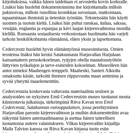
kirjoituksissa, vaikka hänen taidettaan ei arvostettu kovin korkealle.
Lisäksi hän huolehti dokumentoinnista itse kirjoittamalla milloin
pakinoivaa, milloin runollista kronikkaa suvustaan, matkoistaan,
tapaamistaan ihmisistä ja tietenkin työstään. Teksteissään hän käytti
suomen ja ruotsin kieltä. Lisäksi hän puhui ranskaa, italiaa, saksaa,
venäjää, englantia ja espanjaa ja kävi laajan kirjeenvaihtonsa monilla
kielillä. Runsaasta sosiaalisesta verkostostaan huolimatta hän varjeli
tarkoin henkilökohtaista elämäänsä, eläen yksin ja lapsettomana.
Cedercreutz huolehti hyvin elämäntyönsä museoimisesta. Omien
teostensa lisäksi hän keräsi Satakunnasta Harjavallan Harjulaan
kansantaiteen peruskokoelman, ryijyjen ohella maataloustyöhön
liittyvien työkalujen ja tarve-esineiden kokoelman. Museolleen hän
antoi nimeksi Maahengen temppeli. Maahenki, Santeri Alkiolta
omaksuttu käsite, tarkoitti ihmisen riippuvuutta maan antimista ja
syvää yhteyttä maaelementtiin.
Cedercreutzia koskevasta valtavasta materiaalista seuloen ja
analysoiden on nykyinen Emil Cedercreutzin museo tuottanut monia
kiinnostavia julkaisuja, tärkeimpänä Ritva Kavan teos
Emil
Cedercreutz, Satakunnan eurooppalainen
, jossa perehtyminen
Harjavallan paronin kirjeenvaihtoon ja muihin dokumentteihin avaa
näkymiä hänen aatemaailmaansa ja asettaa hänen taiteellisen
tuotantonsa uuteen valaistukseen. Vilkas kirjeenvaihto kirjailija
Maila Talvion kanssa on Ritva Kavan kirjassa tuotu esiin