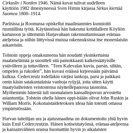
Cirkusliv i Norden
1946. Nämä kuvat tulivat uudelleen
käyttöön 1982 ilmestyneessä Sven Hirnin kirjassa
Sirkus kiertää
Suomea
1800–1914.
Pariisissa ja Roomassa opiskellut maailmanmies kunnioitti
ruumiillista työtä. Käytännössä hän hakeutui kotitilalleen Köyliön
kartanoon ja sittemmin Harjavaltaan rakennuttamissaan erämaa-
ateljeissa ja niihin liittyvissä muissa rakennuksissa itse monenlaisiin
askareisiin.
Tolstoin oppeja omaksuneena hän noudatti yksinkertaista
maalaiselämää ja suositteli sitä painokkaasti kaikensäätyisille
ystävilleen ja tuttavilleen. ”Teen Kalevalan kuvia, parsin, silitän,
ompelen ja rukoilen”, hän kuvasi eräässä kirjeessään päivänsä
kulkua. Cedercreutz todellakin värjäsi lankoja, parsi ja paikkasi
omin käsin satakuntalaisia vanhoja ryijyjä, joita sitten käytti
maatyöaiheisten veistostensa näytteillepanossa taustoina.
Myöhemmin hänestä tuli suomalaisen kansallispuvun arvostettu
asiantuntija. Tolstoin ohella hänen oppi-isiään olivat John Ruskin ja
William Morris. Kokonaistaideteoksen ideaa hän toteutti omassa
ympäristössään.
Harvan taiteilijan ura ja ajatusmaailma on dokumentoitu yhtä hyvin
kuin Emil Cedercreutzin. Hänen kotiseututyönsä, erämaa-ateljeensa
ja kansainvälinen uransa huomattiin hyvin jo aikalaisten