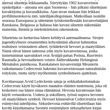
ääressä siluetteja leikkaamalla. Siirryttyään 1902 kuvanveiston
opiskelijaksi – ainoana sen ajan Suomessa – hän julkaisi siluettejaan
kuvakirjoina ja kuvasalkkuina. Ajan tavan mukaan hän leikkasi
profiilimuotokuvia mm. taiteilijakollegoistaan. Matkoillaan isoäidin
seurassa Euroopassa ja sittemmin työskennellessään kuvanveistäjänä
Ranskassa, Belgiassa ja Italiassa hän kuvasi siluetein näkemiään
maisemia, ihmisiä ja mielenkiintoisia rakennuksia.
Silueteista on luettavissa hänen kehittyvä aatemaailmansa. Sirojen
jugendtyyliseen ornamenttien kehystäminä alkavat hahmottua
realistisen veistotaiteen aiheet, työtätekevät hevoset ja maatyöläiset.
Nämä olivat hänen taiteensa ydin myös kuvanveistossa, jonka
tunnetuimmat saavutukset ovat
Äestäjä
‑patsas Porissa,
Ruorimies
Raumalla ja hevosaiheinen veistos
Äidinrakkautta
Helsingissä
Metsätalon puistikossa. Ranskalaisen kuvanveistäjä Meunierin
vaikuttamana Cedercreutz hakeutui kuvanveistossaan naturalistisiin
esityksiin, mutta siirtyi myöhemmin symbolistiseen ajatteluun.
Kuvittaessaan Arvid Lydeckenin satuja ja seikkailukertomuksia
Cedercreutz käytti hyväkseen maatalon eläinten tuntemusta, joka oli
keskeinen osa hänen omaa elämäänsä. Hevosia kuvatessaan hän
käytti vertauskuvia. Uuttera ja uskollinen, työssä uupuva hevonen
oli maatyöläisen symboli. Hevoset kiinnostivat Cedercreutzia myös
esiintyvinä taiteilijoina. Sirkushevosia esittävillä silueteillaan hän
kuvitti kirjoittamansa Suomen ensimmäisen sirkusaiheisen kirjan