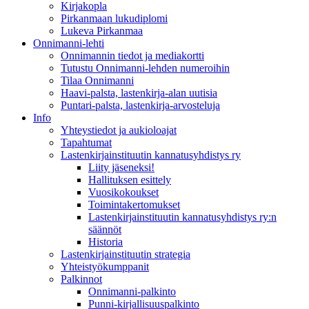
Kirjakopla
Pirkanmaan lukudiplomi
Lukeva Pirkanmaa
Onnimanni-lehti
Onnimannin tiedot ja mediakortti
Tutustu Onnimanni-lehden numeroihin
Tilaa Onnimanni
Haavi-palsta, lastenkirja-alan uutisia
Puntari-palsta, lastenkirja-arvosteluja
Info
Yhteystiedot ja aukioloajat
Tapahtumat
Lastenkirjainstituutin kannatusyhdistys ry
Liity jäseneksi!
Hallituksen esittely
Vuosikokoukset
Toimintakertomukset
Lastenkirjainstituutin kannatusyhdistys ry:n
säännöt
Historia
Lastenkirjainstituutin strategia
Yhteistyökumppanit
Palkinnot
Onnimanni-palkinto
Punni-kirjallisuuspalkinto