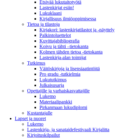
Etsivää lukutaitotyötä
Lastenkirjat esiin!
Lukuklaani
Kirjallisuus ilmiöoppimisessa
Tietoa ja tilastoja
Kirjakori: lastenkirjatilastot ja -näyttely
Palkintoluettelot
Kuvittaja­bibliografia
Koivu ja tähti –tietokanta
Kolmen tähden tietoa -tietokanta
Lastenkirja-alan toimijat
Tutkimus
Väitöskirjoja ja lisensiaatintöitä
Pro gradu -tutkielmia
Lukututkimus
Julkaisusarja
Opettajille ja varhaiskasvattajille
Lukemo
Materiaalipankki
Pirkanmaan lukudiplomi
Kustantajalle
Lapset ja nuoret
Lukemo
Lastenkirja- ja sanataidefestivaali Kirjalitta
Kirjoituskilpailut