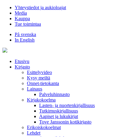
Hyppää
Yhteystiedot ja aukioloajat
sisältöön
Media
Kauppa
Tue toimintaa
På svenska
In English
Etusivu
Kirjasto
Esittelyvideo
Kysy meiltä
Onnet-tietokanta
Lainaus
Palveluhinnasto
Kirjakokoelma
Lasten- ja nuortenkirjallisuus
Tutkimuskirjallisuus
Aapiset ja lukukirjat
Tove Janssonin kotikirjasto
Erikoiskokoelmat
Lehdet