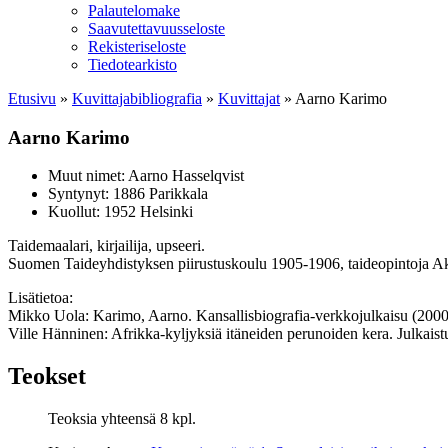
Palautelomake
Saavutettavuusseloste
Rekisteriseloste
Tiedotearkisto
Etusivu
»
Kuvittaja­bibliografia
»
Kuvittajat
»
Aarno Karimo
Aarno Karimo
Muut nimet:
Aarno Hasselqvist
Syntynyt: 1886 Parikkala
Kuollut: 1952 Helsinki
Taidemaalari, kirjailija, upseeri.
Suomen Taideyhdistyksen piirustuskoulu 1905-1906, taideopintoja Aks
Lisätietoa:
Mikko Uola: Karimo, Aarno. Kansallisbiografia-verkkojulkaisu (2000
Ville Hänninen: Afrikka-kyljyksiä itäneiden perunoiden kera. Julkais
Teokset
Teoksia yhteensä 8 kpl.