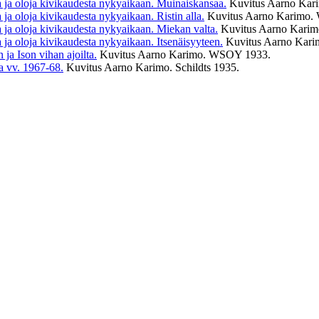
a ja oloja kivikaudesta nykyaikaan. Muinaiskansaa.
Kuvitus Aarno Ka
ja oloja kivikaudesta nykyaikaan. Ristin alla.
Kuvitus Aarno Karimo
 ja oloja kivikaudesta nykyaikaan. Miekan valta.
Kuvitus Aarno Kar
 ja oloja kivikaudesta nykyaikaan. Itsenäisyyteen.
Kuvitus Aarno Ka
ja Ison vihan ajoilta.
Kuvitus Aarno Karimo. WSOY
1933
.
a vv. 1967-68.
Kuvitus Aarno Karimo. Schildts
1935
.