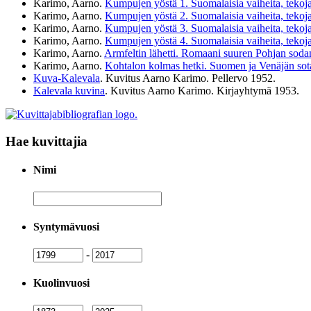
Karimo, Aarno.
Kumpujen yöstä 1. Suomalaisia vaiheita, tekoj
Karimo, Aarno.
Kumpujen yöstä 2. Suomalaisia vaiheita, tekoja 
Karimo, Aarno.
Kumpujen yöstä 3. Suomalaisia vaiheita, tekoja
Karimo, Aarno.
Kumpujen yöstä 4. Suomalaisia vaiheita, tekoja
Karimo, Aarno.
Armfeltin lähetti. Romaani suuren Pohjan sodan 
Karimo, Aarno.
Kohtalon kolmas hetki. Suomen ja Venäjän sot
Kuva-Kalevala
. Kuvitus Aarno Karimo. Pellervo
1952
.
Kalevala kuvina
. Kuvitus Aarno Karimo. Kirjayhtymä
1953
.
Hae kuvittajia
Nimi
Nimi
Syntymävuosi
Syntymävuosi
Syntymävuosi
-
Kuolinvuosi
Kuolinvuosi
Kuolinvuosi