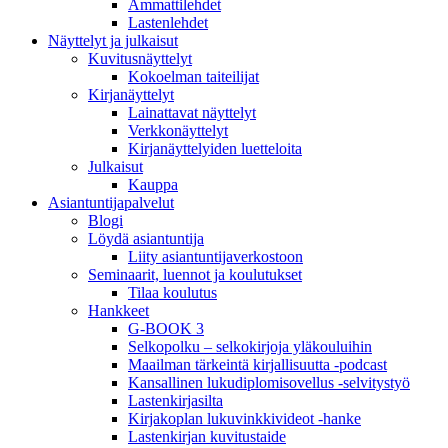
Ammattilehdet
Lastenlehdet
Näyttelyt ja julkaisut
Kuvitusnäyttelyt
Kokoelman taiteilijat
Kirjanäyttelyt
Lainattavat näyttelyt
Verkkonäyttelyt
Kirjanäyttelyiden luetteloita
Julkaisut
Kauppa
Asiantuntija­palvelut
Blogi
Löydä asiantuntija
Liity asiantuntijaverkostoon
Seminaarit, luennot ja koulutukset
Tilaa koulutus
Hankkeet
G-BOOK 3
Selkopolku – selkokirjoja yläkouluihin
Maailman tärkeintä kirjallisuutta -podcast
Kansallinen lukudiplomisovellus -selvitystyö
Lastenkirjasilta
Kirjakoplan lukuvinkkivideot -hanke
Lastenkirjan kuvitustaide