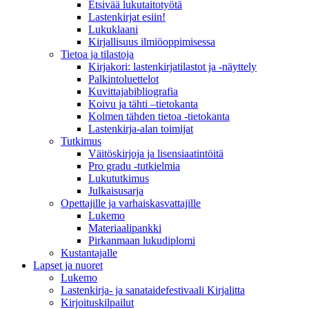
Etsivää lukutaitotyötä
Lastenkirjat esiin!
Lukuklaani
Kirjallisuus ilmiöoppimisessa
Tietoa ja tilastoja
Kirjakori: lastenkirjatilastot ja -näyttely
Palkintoluettelot
Kuvittaja­bibliografia
Koivu ja tähti –tietokanta
Kolmen tähden tietoa -tietokanta
Lastenkirja-alan toimijat
Tutkimus
Väitöskirjoja ja lisensiaatintöitä
Pro gradu -tutkielmia
Lukututkimus
Julkaisusarja
Opettajille ja varhaiskasvattajille
Lukemo
Materiaalipankki
Pirkanmaan lukudiplomi
Kustantajalle
Lapset ja nuoret
Lukemo
Lastenkirja- ja sanataidefestivaali Kirjalitta
Kirjoituskilpailut