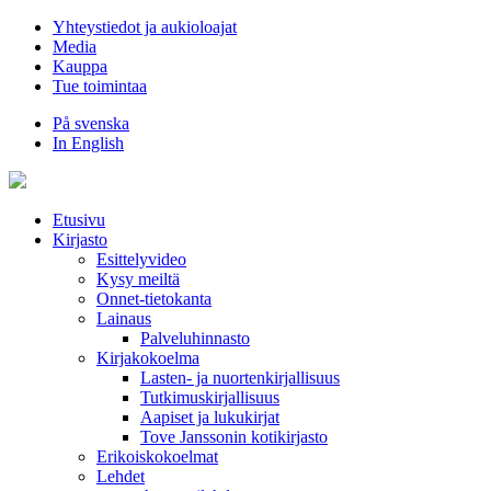
Hyppää
Yhteystiedot ja aukioloajat
sisältöön
Media
Kauppa
Tue toimintaa
På svenska
In English
Etusivu
Kirjasto
Esittelyvideo
Kysy meiltä
Onnet-tietokanta
Lainaus
Palveluhinnasto
Kirjakokoelma
Lasten- ja nuortenkirjallisuus
Tutkimuskirjallisuus
Aapiset ja lukukirjat
Tove Janssonin kotikirjasto
Erikoiskokoelmat
Lehdet