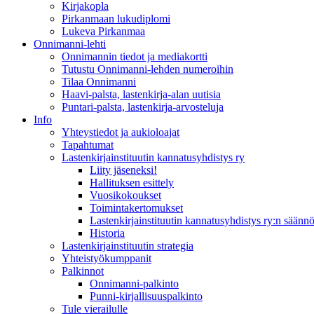
Kirjakopla
Pirkanmaan lukudiplomi
Lukeva Pirkanmaa
Onnimanni-lehti
Onnimannin tiedot ja mediakortti
Tutustu Onnimanni-lehden numeroihin
Tilaa Onnimanni
Haavi-palsta, lastenkirja-alan uutisia
Puntari-palsta, lastenkirja-arvosteluja
Info
Yhteystiedot ja aukioloajat
Tapahtumat
Lastenkirjainstituutin kannatusyhdistys ry
Liity jäseneksi!
Hallituksen esittely
Vuosikokoukset
Toimintakertomukset
Lastenkirjainstituutin kannatusyhdistys ry:n säännö
Historia
Lastenkirjainstituutin strategia
Yhteistyökumppanit
Palkinnot
Onnimanni-palkinto
Punni-kirjallisuuspalkinto
Tule vierailulle