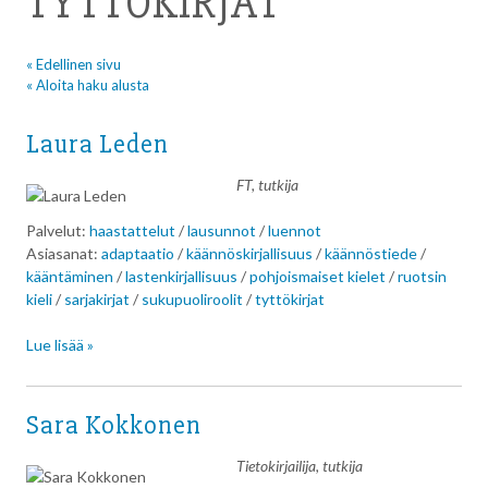
TYTTÖKIRJAT
« Edellinen sivu
« Aloita haku alusta
Laura Leden
FT, tutkija
Palvelut:
haastattelut
/
lausunnot
/
luennot
Asiasanat:
adaptaatio
/
käännöskirjallisuus
/
käännöstiede
/
kääntäminen
/
lastenkirjallisuus
/
pohjoismaiset kielet
/
ruotsin
kieli
/
sarjakirjat
/
sukupuoliroolit
/
tyttökirjat
Lue lisää »
Sara Kokkonen
Tietokirjailija, tutkija