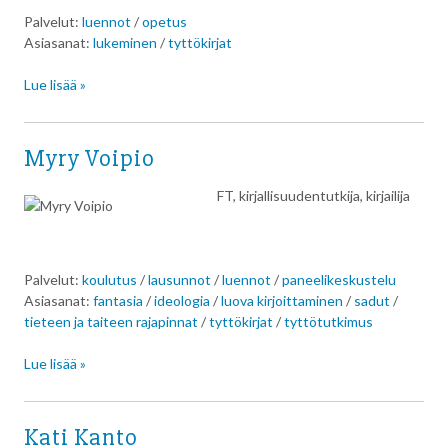
Palvelut:
luennot
/
opetus
Asiasanat:
lukeminen
/
tyttökirjat
Lue lisää »
Myry Voipio
FT, kirjallisuudentutkija, kirjailija
Palvelut:
koulutus
/
lausunnot
/
luennot
/
paneelikeskustelu
Asiasanat:
fantasia
/
ideologia
/
luova kirjoittaminen
/
sadut
/
tieteen ja taiteen rajapinnat
/
tyttökirjat
/
tyttötutkimus
Lue lisää »
Kati Kanto