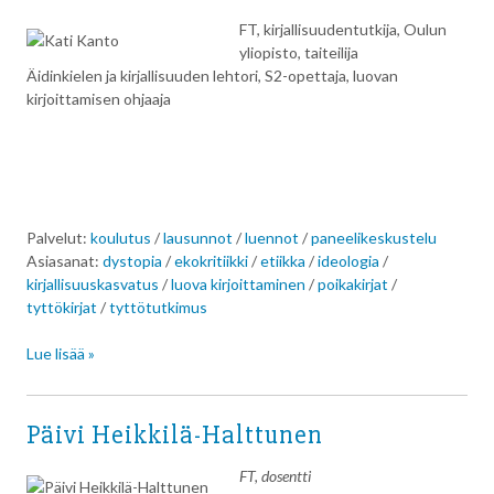
FT, kirjallisuudentutkija, Oulun
yliopisto, taiteilija
Äidinkielen ja kirjallisuuden lehtori, S2-opettaja, luovan
kirjoittamisen ohjaaja
Palvelut:
koulutus
/
lausunnot
/
luennot
/
paneelikeskustelu
Asiasanat:
dystopia
/
ekokritiikki
/
etiikka
/
ideologia
/
kirjallisuuskasvatus
/
luova kirjoittaminen
/
poikakirjat
/
tyttökirjat
/
tyttötutkimus
Lue lisää »
Päivi Heikkilä-Halttunen
FT, dosentti