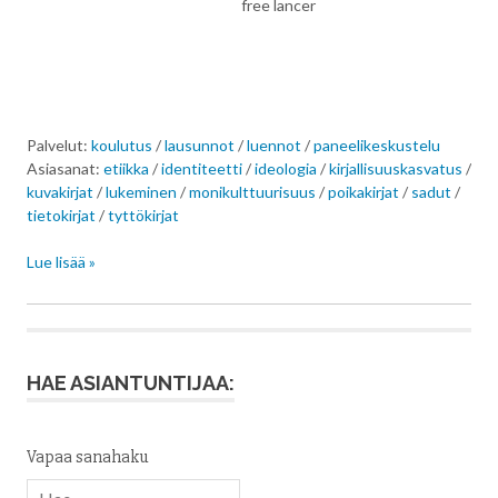
free lancer
Palvelut:
koulutus
/
lausunnot
/
luennot
/
paneelikeskustelu
Asiasanat:
etiikka
/
identiteetti
/
ideologia
/
kirjallisuuskasvatus
/
kuvakirjat
/
lukeminen
/
monikulttuurisuus
/
poikakirjat
/
sadut
/
tietokirjat
/
tyttökirjat
Lue lisää »
HAE ASIANTUNTIJAA:
Vapaa sanahaku