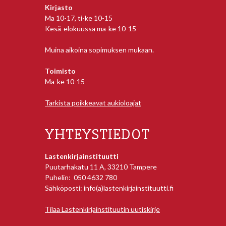
Kirjasto
Ma 10-17, ti-ke 10-15
Kesä-elokuussa ma-ke 10-15
Muina aikoina sopimuksen mukaan.
Toimisto
Ma-ke 10-15
Tarkista poikkeavat aukioloajat
YHTEYSTIEDOT
Lastenkirjainstituutti
Puutarhakatu 11 A, 33210 Tampere
Puhelin: 050 4632 780
Sähköposti: info(a)lastenkirjainstituutti.fi
Tilaa Lastenkirjainstituutin uutiskirje