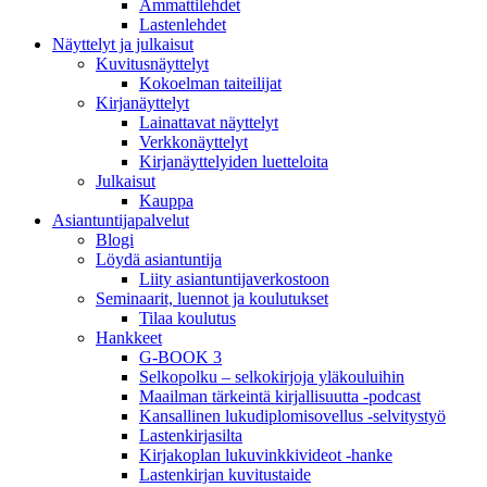
Ammattilehdet
Lastenlehdet
Näyttelyt ja julkaisut
Kuvitusnäyttelyt
Kokoelman taiteilijat
Kirjanäyttelyt
Lainattavat näyttelyt
Verkkonäyttelyt
Kirjanäyttelyiden luetteloita
Julkaisut
Kauppa
Asiantuntija­palvelut
Blogi
Löydä asiantuntija
Liity asiantuntijaverkostoon
Seminaarit, luennot ja koulutukset
Tilaa koulutus
Hankkeet
G-BOOK 3
Selkopolku – selkokirjoja yläkouluihin
Maailman tärkeintä kirjallisuutta -podcast
Kansallinen lukudiplomisovellus -selvitystyö
Lastenkirjasilta
Kirjakoplan lukuvinkkivideot -hanke
Lastenkirjan kuvitustaide