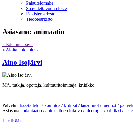
Palautelomake
Saavutettavuusseloste
Rekisteriseloste
Tiedotearkisto
Asiasana:
animaatio
« Edellinen sivu
« Aloita haku alusta
Aino Isojärvi
MA, tutkija, opettaja, kulttuuritoimittaja, kriitikko
Palvelut:
haastattelut
/
koulutus
/
kritiikit
/
lausunnot
/
luennot
/
paneel
Asiasanat:
adaptaatio
/
animaatio
/
elokuva
/
ideologia
/
kritiikki
/
last
Lue lisää »