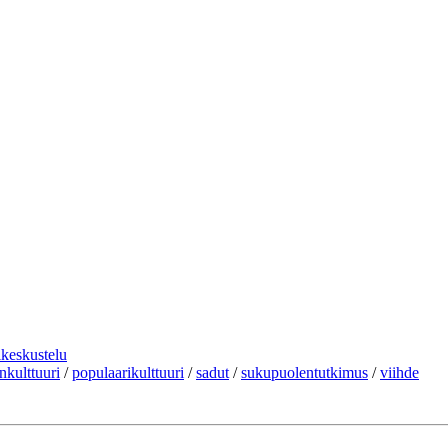
ikeskustelu
enkulttuuri
/
populaarikulttuuri
/
sadut
/
sukupuolentutkimus
/
viihde