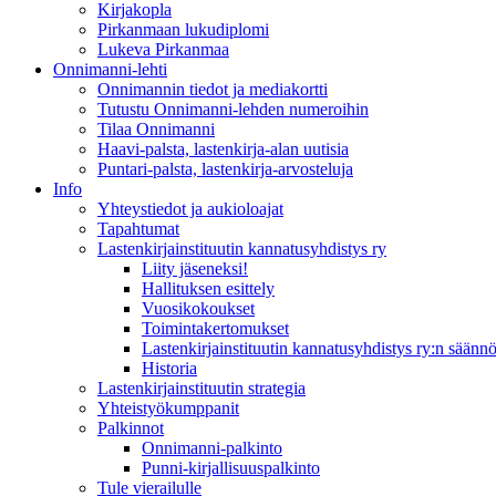
Kirjakopla
Pirkanmaan lukudiplomi
Lukeva Pirkanmaa
Onnimanni-lehti
Onnimannin tiedot ja mediakortti
Tutustu Onnimanni-lehden numeroihin
Tilaa Onnimanni
Haavi-palsta, lastenkirja-alan uutisia
Puntari-palsta, lastenkirja-arvosteluja
Info
Yhteystiedot ja aukioloajat
Tapahtumat
Lastenkirjainstituutin kannatusyhdistys ry
Liity jäseneksi!
Hallituksen esittely
Vuosikokoukset
Toimintakertomukset
Lastenkirjainstituutin kannatusyhdistys ry:n säännö
Historia
Lastenkirjainstituutin strategia
Yhteistyökumppanit
Palkinnot
Onnimanni-palkinto
Punni-kirjallisuuspalkinto
Tule vierailulle