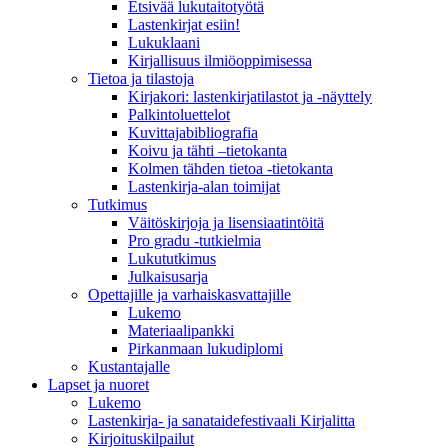
Etsivää lukutaitotyötä
Lastenkirjat esiin!
Lukuklaani
Kirjallisuus ilmiöoppimisessa
Tietoa ja tilastoja
Kirjakori: lastenkirjatilastot ja -näyttely
Palkintoluettelot
Kuvittaja­bibliografia
Koivu ja tähti –tietokanta
Kolmen tähden tietoa -tietokanta
Lastenkirja-alan toimijat
Tutkimus
Väitöskirjoja ja lisensiaatintöitä
Pro gradu -tutkielmia
Lukututkimus
Julkaisusarja
Opettajille ja varhaiskasvattajille
Lukemo
Materiaalipankki
Pirkanmaan lukudiplomi
Kustantajalle
Lapset ja nuoret
Lukemo
Lastenkirja- ja sanataidefestivaali Kirjalitta
Kirjoituskilpailut