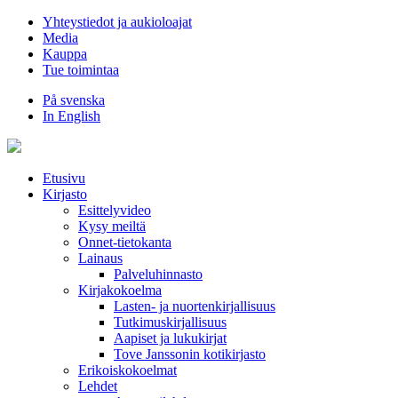
Hyppää
Yhteystiedot ja aukioloajat
sisältöön
Media
Kauppa
Tue toimintaa
På svenska
In English
Etusivu
Kirjasto
Esittelyvideo
Kysy meiltä
Onnet-tietokanta
Lainaus
Palveluhinnasto
Kirjakokoelma
Lasten- ja nuortenkirjallisuus
Tutkimuskirjallisuus
Aapiset ja lukukirjat
Tove Janssonin kotikirjasto
Erikoiskokoelmat
Lehdet