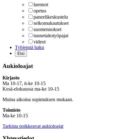
luennot
opetus
paneelikeskustelu
selkomukautukset
suomennokset
tunnetaitotyöpajat
videot
Tyhjennä haku
Aukioloajat
Kirjasto
Ma 10-17, ti-ke 10-15
Kesä-elokuussa ma-ke 10-15
Muina aikoina sopimuksen mukaan.
Toimisto
Ma-ke 10-15
Tarkista poikkeavat aukioloajat
Yhteystiedot