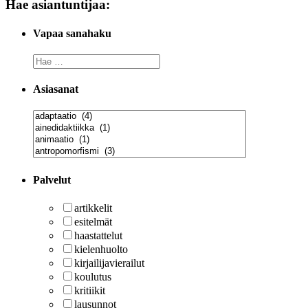
Hae asiantuntijaa:
Vapaa sanahaku
Asiasanat
Palvelut
artikkelit
esitelmät
haastattelut
kielenhuolto
kirjailijavierailut
koulutus
kritiikit
lausunnot