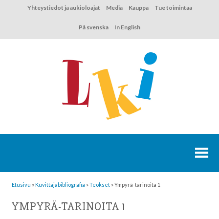
Hyppää
Yhteystiedot ja aukioloajat
Media
Kauppa
Tue toimintaa
sisältöön
På svenska
In English
Etusivu
»
Kuvittaja­bibliografia
»
Teokset
»
Ympyrä-tarinoita 1
YMPYRÄ-TARINOITA 1