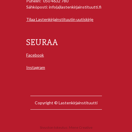
Puhelin: 050 4632 780
Sähköposti: info(a)lastenkirjainstituutti.fi
Tilaa Lastenkirjainstituutin uutiskirje
SEURAA
Facebook
Instagram
Copyright © Lastenkirjainstituutti
Sivuston toteutus:
Mene Creative