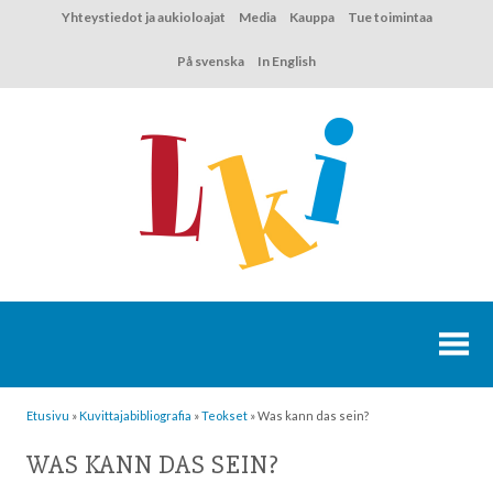
Hyppää
Yhteystiedot ja aukioloajat
Media
Kauppa
Tue toimintaa
sisältöön
På svenska
In English
Etusivu
»
Kuvittaja­bibliografia
»
Teokset
»
Was kann das sein?
WAS KANN DAS SEIN?