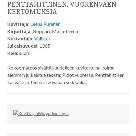
PENTTAHITTINEN. VUORENVÄEN
KERTOMUKSIA
Kuvittaja
:
Leena Puranen
Kirjoittaja
: Noppari, Maija-Leena
Kustantaja
:
Valistus
Julkaisuvuosi
: 1965
Kieli
: suomi
Kokoomateos sisältää uudelleen kuvitettuina kolme
aiemmin julkaistua teosta: Pidot vuoressa, Penttahittisen
kasvatti ja Teemu-Tahvanan seikkailut.