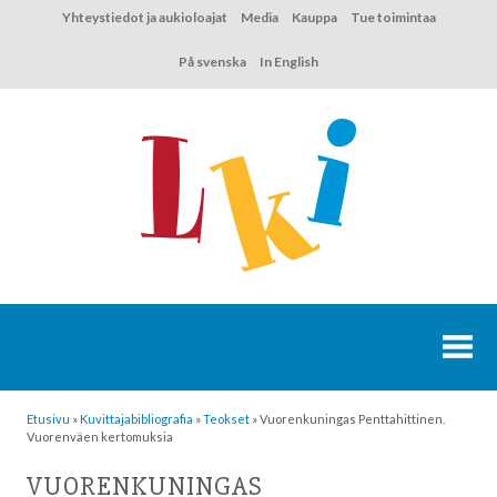
Hyppää
Yhteystiedot ja aukioloajat
Media
Kauppa
Tue toimintaa
sisältöön
På svenska
In English
Etusivu
»
Kuvittaja­bibliografia
»
Teokset
»
Vuorenkuningas Penttahittinen.
Vuorenväen kertomuksia
VUORENKUNINGAS