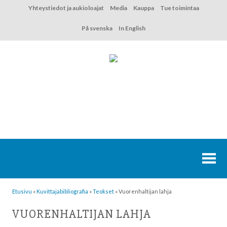
Hyppää
Yhteystiedot ja aukioloajat
Media
Kauppa
Tue toimintaa
sisältöön
På svenska
In English
Etusivu
»
Kuvittaja­bibliografia
»
Teokset
»
Vuorenhaltijan lahja
VUORENHALTIJAN LAHJA