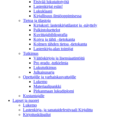
Etsivää lukutaitotyötä
Lastenkirjat esiin!
Lukuklaani
Kirjallisuus ilmiöoppimisessa
Tietoa ja tilastoja
Kirjakori: lastenkirjatilastot ja -näyttely
Palkintoluettelot
Kuvittaja­bibliografia
Koivu ja tähti –tietokanta
Kolmen tähden tietoa -tietokanta
Lastenkirja-alan toimijat
Tutkimus
Väitöskirjoja ja lisensiaatintöitä
Pro gradu -tutkielmia
Lukututkimus
Julkaisusarja
Opettajille ja varhaiskasvattajille
Lukemo
Materiaalipankki
Pirkanmaan lukudiplomi
Kustantajalle
Lapset ja nuoret
Lukemo
Lastenkirja- ja sanataidefestivaali Kirjalitta
Kirjoituskilpailut