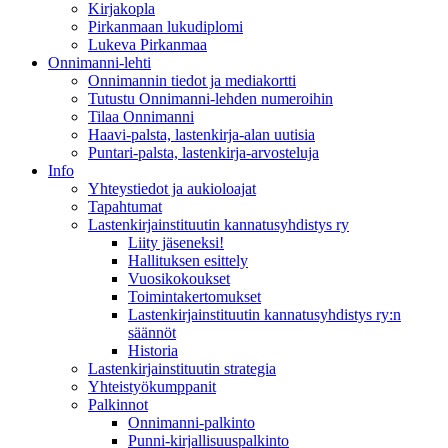
Kirjakopla
Pirkanmaan lukudiplomi
Lukeva Pirkanmaa
Onnimanni-lehti
Onnimannin tiedot ja mediakortti
Tutustu Onnimanni-lehden numeroihin
Tilaa Onnimanni
Haavi-palsta, lastenkirja-alan uutisia
Puntari-palsta, lastenkirja-arvosteluja
Info
Yhteystiedot ja aukioloajat
Tapahtumat
Lastenkirjainstituutin kannatusyhdistys ry
Liity jäseneksi!
Hallituksen esittely
Vuosikokoukset
Toimintakertomukset
Lastenkirjainstituutin kannatusyhdistys ry:n
säännöt
Historia
Lastenkirjainstituutin strategia
Yhteistyökumppanit
Palkinnot
Onnimanni-palkinto
Punni-kirjallisuuspalkinto