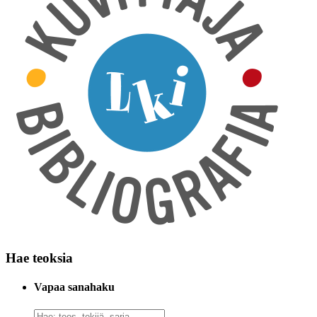
Hae teoksia
Vapaa sanahaku
Vapaa