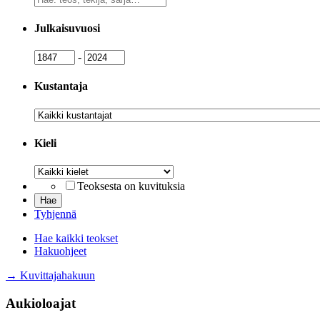
sanahaku
Julkaisuvuosi
Julkaisuvuosi
Julkaisuvuosi
-
Kustantaja
Kustantaja
Kieli
Kieli
Teoksesta on kuvituksia
Tyhjennä
Hae kaikki teokset
Hakuohjeet
→ Kuvittajahakuun
Aukioloajat