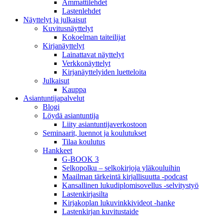
Ammattilehdet
Lastenlehdet
Näyttelyt ja julkaisut
Kuvitusnäyttelyt
Kokoelman taiteilijat
Kirjanäyttelyt
Lainattavat näyttelyt
Verkkonäyttelyt
Kirjanäyttelyiden luetteloita
Julkaisut
Kauppa
Asiantuntija­palvelut
Blogi
Löydä asiantuntija
Liity asiantuntijaverkostoon
Seminaarit, luennot ja koulutukset
Tilaa koulutus
Hankkeet
G-BOOK 3
Selkopolku – selkokirjoja yläkouluihin
Maailman tärkeintä kirjallisuutta -podcast
Kansallinen lukudiplomisovellus -selvitystyö
Lastenkirjasilta
Kirjakoplan lukuvinkkivideot -hanke
Lastenkirjan kuvitustaide