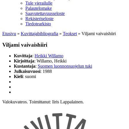
Tule vierailulle
Palautelomake
Saavutettavuusseloste
Rekisteriseloste
Tiedotearkisto
Etusivu
»
Kuvittaja­bibliografia
»
Teokset
»
Viljami vaivaishiiri
Viljami vaivaishiiri
Kuvittaja
:
Heikki Willamo
Kirjoittaja
: Willamo, Heikki
Kustantaja
:
Suomen luonnonsuojelun tuki
Julkaisuvuosi
: 1988
Kieli
: suomi
Valokuvateos. Toimittanut: Iiris Lappalainen.