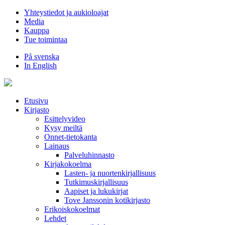
Hyppää
Yhteystiedot ja aukioloajat
sisältöön
Media
Kauppa
Tue toimintaa
På svenska
In English
Etusivu
Kirjasto
Esittelyvideo
Kysy meiltä
Onnet-tietokanta
Lainaus
Palveluhinnasto
Kirjakokoelma
Lasten- ja nuortenkirjallisuus
Tutkimuskirjallisuus
Aapiset ja lukukirjat
Tove Janssonin kotikirjasto
Erikoiskokoelmat
Lehdet