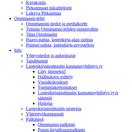
Kirjakopla
Pirkanmaan lukudiplomi
Lukeva Pirkanmaa
Onnimanni-lehti
Onnimannin tiedot ja mediakortti
Tutustu Onnimanni-lehden numeroihin
Tilaa Onnimanni
Haavi-palsta, lastenkirja-alan uutisia
Puntari-palsta, lastenkirja-arvosteluja
Info
Yhteystiedot ja aukioloajat
Tapahtumat
Lastenkirjainstituutin kannatusyhdistys ry
Liity jäseneksi!
Hallituksen esittely
Vuosikokoukset
Toimintakertomukset
Lastenkirjainstituutin kannatusyhdistys ry:n
säännöt
Historia
Lastenkirjainstituutin strategia
Yhteistyökumppanit
Palkinnot
Onnimanni-palkinto
Punni-kirjallisuuspalkinto