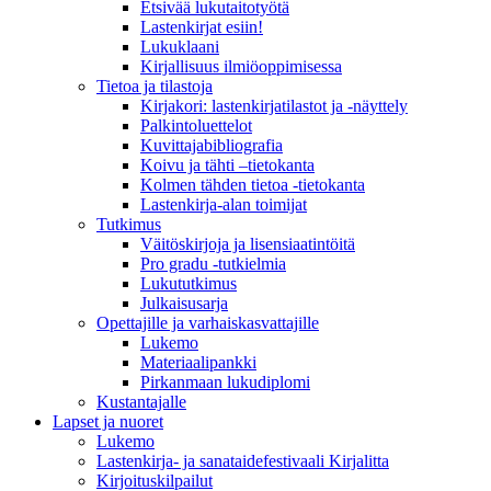
Etsivää lukutaitotyötä
Lastenkirjat esiin!
Lukuklaani
Kirjallisuus ilmiöoppimisessa
Tietoa ja tilastoja
Kirjakori: lastenkirjatilastot ja -näyttely
Palkintoluettelot
Kuvittaja­bibliografia
Koivu ja tähti –tietokanta
Kolmen tähden tietoa -tietokanta
Lastenkirja-alan toimijat
Tutkimus
Väitöskirjoja ja lisensiaatintöitä
Pro gradu -tutkielmia
Lukututkimus
Julkaisusarja
Opettajille ja varhaiskasvattajille
Lukemo
Materiaalipankki
Pirkanmaan lukudiplomi
Kustantajalle
Lapset ja nuoret
Lukemo
Lastenkirja- ja sanataidefestivaali Kirjalitta
Kirjoituskilpailut