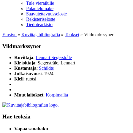
Tule vierailulle
Palautelomake
Saavutettavuusseloste
Rekisteriseloste
Tiedotearkisto
Etusivu
»
Kuvittaja­bibliografia
»
Teokset
»
Vildmarkssyner
Vildmarkssyner
Kuvittaja
:
Lennart Segerstråle
Kirjoittaja
: Segerstråle, Lennart
Kustantaja
:
Schildts
Julkaisuvuosi
: 1924
Kieli
: ruotsi
Muut laitokset
:
Korpimailta
Hae teoksia
Vapaa sanahaku