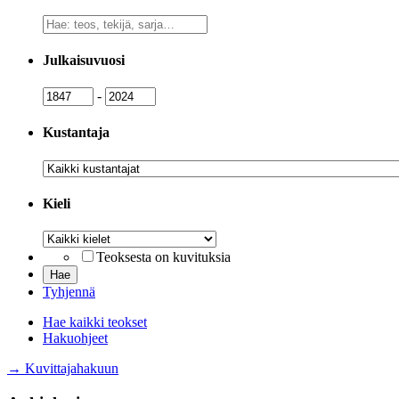
Vapaa
sanahaku
Julkaisuvuosi
Julkaisuvuosi
Julkaisuvuosi
-
Kustantaja
Kustantaja
Kieli
Kieli
Teoksesta on kuvituksia
Tyhjennä
Hae kaikki teokset
Hakuohjeet
→ Kuvittajahakuun