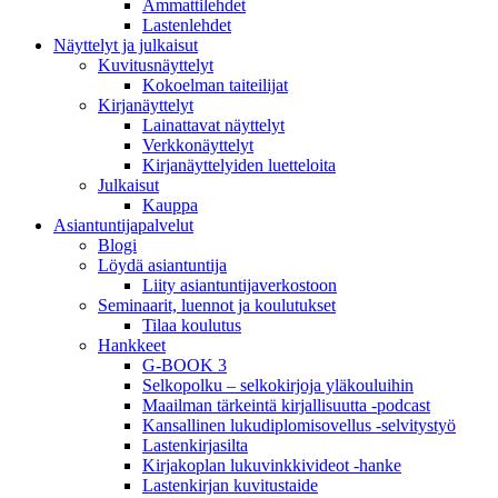
Ammattilehdet
Lastenlehdet
Näyttelyt ja julkaisut
Kuvitusnäyttelyt
Kokoelman taiteilijat
Kirjanäyttelyt
Lainattavat näyttelyt
Verkkonäyttelyt
Kirjanäyttelyiden luetteloita
Julkaisut
Kauppa
Asiantuntija­palvelut
Blogi
Löydä asiantuntija
Liity asiantuntijaverkostoon
Seminaarit, luennot ja koulutukset
Tilaa koulutus
Hankkeet
G-BOOK 3
Selkopolku – selkokirjoja yläkouluihin
Maailman tärkeintä kirjallisuutta -podcast
Kansallinen lukudiplomisovellus -selvitystyö
Lastenkirjasilta
Kirjakoplan lukuvinkkivideot -hanke
Lastenkirjan kuvitustaide