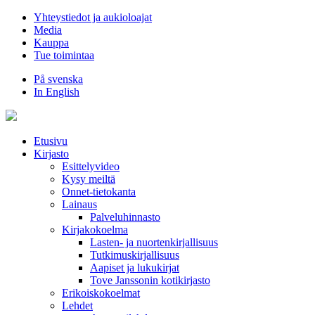
Hyppää
Yhteystiedot ja aukioloajat
sisältöön
Media
Kauppa
Tue toimintaa
På svenska
In English
Etusivu
Kirjasto
Esittelyvideo
Kysy meiltä
Onnet-tietokanta
Lainaus
Palveluhinnasto
Kirjakokoelma
Lasten- ja nuortenkirjallisuus
Tutkimuskirjallisuus
Aapiset ja lukukirjat
Tove Janssonin kotikirjasto
Erikoiskokoelmat
Lehdet