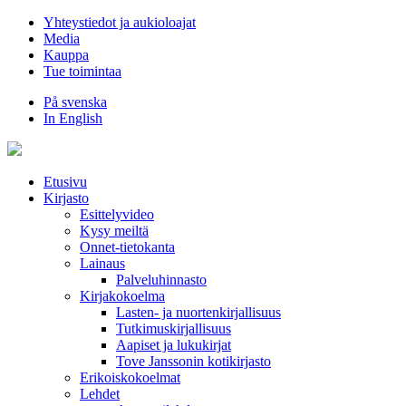
Hyppää
Yhteystiedot ja aukioloajat
sisältöön
Media
Kauppa
Tue toimintaa
På svenska
In English
Etusivu
Kirjasto
Esittelyvideo
Kysy meiltä
Onnet-tietokanta
Lainaus
Palveluhinnasto
Kirjakokoelma
Lasten- ja nuortenkirjallisuus
Tutkimuskirjallisuus
Aapiset ja lukukirjat
Tove Janssonin kotikirjasto
Erikoiskokoelmat
Lehdet