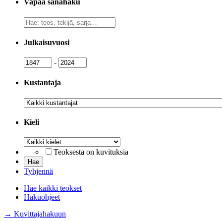
Vapaa sanahaku
Vapaa
sanahaku
Julkaisuvuosi
Julkaisuvuosi
Julkaisuvuosi
-
Kustantaja
Kustantaja
Kieli
Kieli
Teoksesta on kuvituksia
Tyhjennä
Hae kaikki teokset
Hakuohjeet
→ Kuvittajahakuun