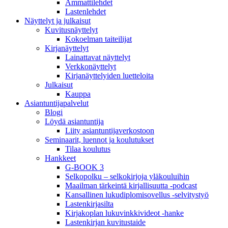
Ammattilehdet
Lastenlehdet
Näyttelyt ja julkaisut
Kuvitusnäyttelyt
Kokoelman taiteilijat
Kirjanäyttelyt
Lainattavat näyttelyt
Verkkonäyttelyt
Kirjanäyttelyiden luetteloita
Julkaisut
Kauppa
Asiantuntija­palvelut
Blogi
Löydä asiantuntija
Liity asiantuntijaverkostoon
Seminaarit, luennot ja koulutukset
Tilaa koulutus
Hankkeet
G-BOOK 3
Selkopolku – selkokirjoja yläkouluihin
Maailman tärkeintä kirjallisuutta -podcast
Kansallinen lukudiplomisovellus -selvitystyö
Lastenkirjasilta
Kirjakoplan lukuvinkkivideot -hanke
Lastenkirjan kuvitustaide