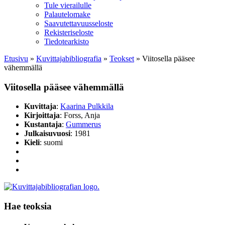
Tule vierailulle
Palautelomake
Saavutettavuusseloste
Rekisteriseloste
Tiedotearkisto
Etusivu
»
Kuvittaja­bibliografia
»
Teokset
»
Viitosella pääsee
vähemmällä
Viitosella pääsee vähemmällä
Kuvittaja
:
Kaarina Pulkkila
Kirjoittaja
: Forss, Anja
Kustantaja
:
Gummerus
Julkaisuvuosi
: 1981
Kieli
: suomi
Hae teoksia