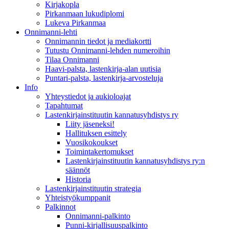
Kirjakopla
Pirkanmaan lukudiplomi
Lukeva Pirkanmaa
Onnimanni-lehti
Onnimannin tiedot ja mediakortti
Tutustu Onnimanni-lehden numeroihin
Tilaa Onnimanni
Haavi-palsta, lastenkirja-alan uutisia
Puntari-palsta, lastenkirja-arvosteluja
Info
Yhteystiedot ja aukioloajat
Tapahtumat
Lastenkirjainstituutin kannatusyhdistys ry
Liity jäseneksi!
Hallituksen esittely
Vuosikokoukset
Toimintakertomukset
Lastenkirjainstituutin kannatusyhdistys ry:n
säännöt
Historia
Lastenkirjainstituutin strategia
Yhteistyökumppanit
Palkinnot
Onnimanni-palkinto
Punni-kirjallisuuspalkinto