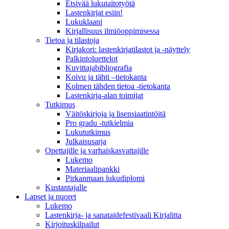
Etsivää lukutaitotyötä
Lastenkirjat esiin!
Lukuklaani
Kirjallisuus ilmiöoppimisessa
Tietoa ja tilastoja
Kirjakori: lastenkirjatilastot ja -näyttely
Palkintoluettelot
Kuvittaja­bibliografia
Koivu ja tähti –tietokanta
Kolmen tähden tietoa -tietokanta
Lastenkirja-alan toimijat
Tutkimus
Väitöskirjoja ja lisensiaatintöitä
Pro gradu -tutkielmia
Lukututkimus
Julkaisusarja
Opettajille ja varhaiskasvattajille
Lukemo
Materiaalipankki
Pirkanmaan lukudiplomi
Kustantajalle
Lapset ja nuoret
Lukemo
Lastenkirja- ja sanataidefestivaali Kirjalitta
Kirjoituskilpailut