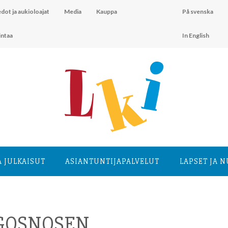
dot ja aukioloajat
Media
Kauppa
På svenska
intaa
In English
A JULKAISUT
ASIANTUNTIJA­PALVELUT
LAPSET JA 
 GOSNOSEN