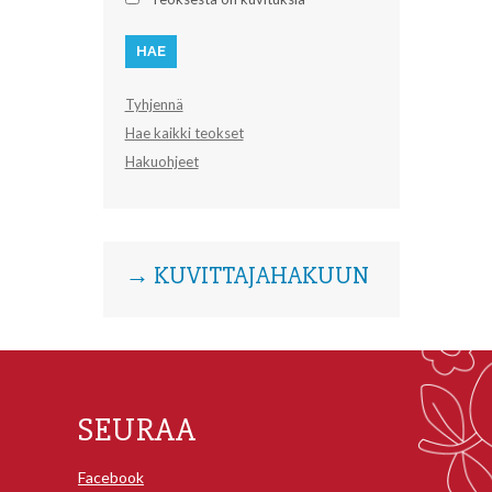
Tyhjennä
Hae kaikki teokset
Hakuohjeet
→ KUVITTAJAHAKUUN
SEURAA
Facebook