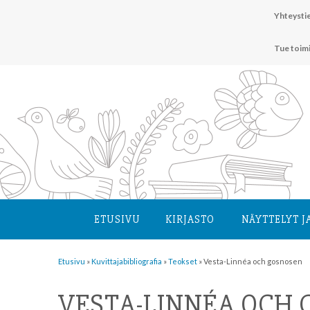
Hyppää
Yhteystie
sisältöön
Tue toim
ETUSIVU
KIRJASTO
NÄYTTELYT J
Etusivu
»
Kuvittaja­bibliografia
»
Teokset
»
Vesta-Linnéa och gosnosen
VESTA-LINNÉA OCH