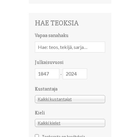
HAE TEOKSIA
Vapaa sanahaku
Vapaa
sanahaku
Julkaisuvuosi
Julkaisuvuosi
Julkaisuvuosi
-
Kustantaja
Kustantaja
Kaikki kustantajat
Kieli
Kieli
Kaikki kielet
Teoksesta on kuvituksia