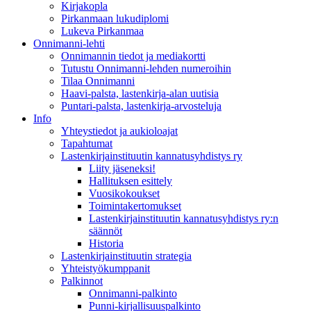
Kirjakopla
Pirkanmaan lukudiplomi
Lukeva Pirkanmaa
Onnimanni-lehti
Onnimannin tiedot ja mediakortti
Tutustu Onnimanni-lehden numeroihin
Tilaa Onnimanni
Haavi-palsta, lastenkirja-alan uutisia
Puntari-palsta, lastenkirja-arvosteluja
Info
Yhteystiedot ja aukioloajat
Tapahtumat
Lastenkirjainstituutin kannatusyhdistys ry
Liity jäseneksi!
Hallituksen esittely
Vuosikokoukset
Toimintakertomukset
Lastenkirjainstituutin kannatusyhdistys ry:n
säännöt
Historia
Lastenkirjainstituutin strategia
Yhteistyökumppanit
Palkinnot
Onnimanni-palkinto
Punni-kirjallisuuspalkinto