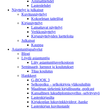
Ammattilehdet
Lastenlehdet
Näyttelyt ja julkaisut
Kuvitusnäyttelyt
Kokoelman taiteilijat
Kirjanäyttelyt
Lainattavat näyttelyt
Verkkonäyttelyt
Kirjanäyttelyiden luetteloita
Julkaisut
Kauppa
Asiantuntija­palvelut
Blogi
Löydä asiantuntija
Liity asiantuntijaverkostoon
Seminaarit, luennot ja koulutukset
Tilaa koulutus
Hankkeet
G-BOOK 3
Selkopolku – selkokirjoja yläkouluihin
Maailman tärkeintä kirjallisuutta -podcast
Kansallinen lukudiplomisovellus -selvitystyö
Lastenkirjasilta
Kirjakoplan lukuvinkkivideot -hanke
Lastenkirjan kuvitustaide