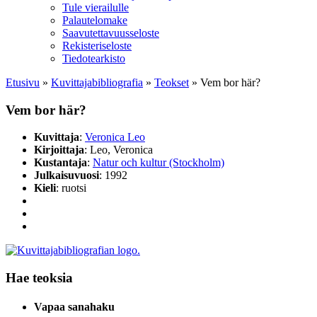
Tule vierailulle
Palautelomake
Saavutettavuusseloste
Rekisteriseloste
Tiedotearkisto
Etusivu
»
Kuvittaja­bibliografia
»
Teokset
»
Vem bor här?
Vem bor här?
Kuvittaja
:
Veronica Leo
Kirjoittaja
: Leo, Veronica
Kustantaja
:
Natur och kultur (Stockholm)
Julkaisuvuosi
: 1992
Kieli
: ruotsi
Hae teoksia
Vapaa sanahaku