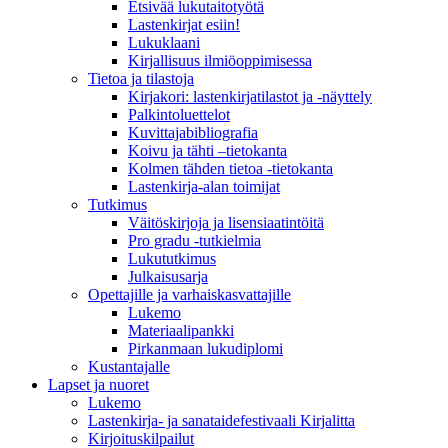
Etsivää lukutaitotyötä
Lastenkirjat esiin!
Lukuklaani
Kirjallisuus ilmiöoppimisessa
Tietoa ja tilastoja
Kirjakori: lastenkirjatilastot ja -näyttely
Palkintoluettelot
Kuvittaja­bibliografia
Koivu ja tähti –tietokanta
Kolmen tähden tietoa -tietokanta
Lastenkirja-alan toimijat
Tutkimus
Väitöskirjoja ja lisensiaatintöitä
Pro gradu -tutkielmia
Lukututkimus
Julkaisusarja
Opettajille ja varhaiskasvattajille
Lukemo
Materiaalipankki
Pirkanmaan lukudiplomi
Kustantajalle
Lapset ja nuoret
Lukemo
Lastenkirja- ja sanataidefestivaali Kirjalitta
Kirjoituskilpailut