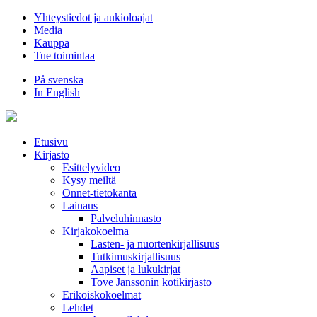
Hyppää
Yhteystiedot ja aukioloajat
sisältöön
Media
Kauppa
Tue toimintaa
På svenska
In English
Etusivu
Kirjasto
Esittelyvideo
Kysy meiltä
Onnet-tietokanta
Lainaus
Palveluhinnasto
Kirjakokoelma
Lasten- ja nuortenkirjallisuus
Tutkimuskirjallisuus
Aapiset ja lukukirjat
Tove Janssonin kotikirjasto
Erikoiskokoelmat
Lehdet