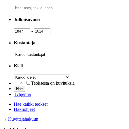
Vapaa
sanahaku
Julkaisuvuosi
Julkaisuvuosi
Julkaisuvuosi
-
Kustantaja
Kustantaja
Kieli
Kieli
Teoksesta on kuvituksia
Tyhjennä
Hae kaikki teokset
Hakuohjeet
→ Kuvittajahakuun