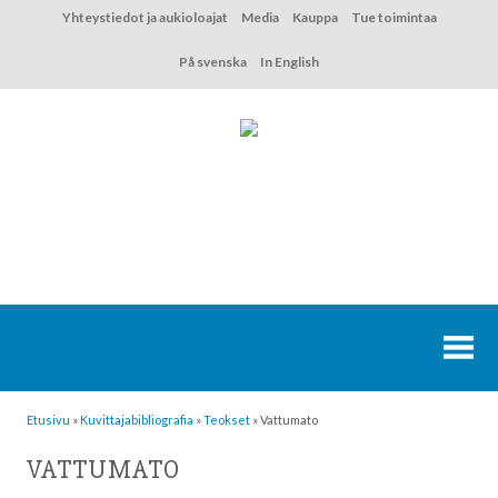
Hyppää
Yhteystiedot ja aukioloajat
Media
Kauppa
Tue toimintaa
sisältöön
På svenska
In English
Etusivu
»
Kuvittaja­bibliografia
»
Teokset
»
Vattumato
VATTUMATO