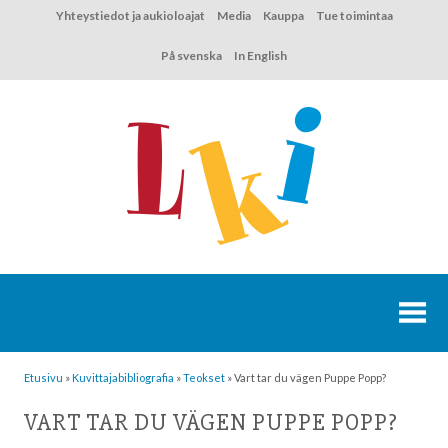
Hyppää
Yhteystiedot ja aukioloajat
Media
Kauppa
Tue toimintaa
sisältöön
På svenska
In English
Etusivu
»
Kuvittaja­bibliografia
»
Teokset
»
Vart tar du vägen Puppe Popp?
VART TAR DU VÄGEN PUPPE POPP?