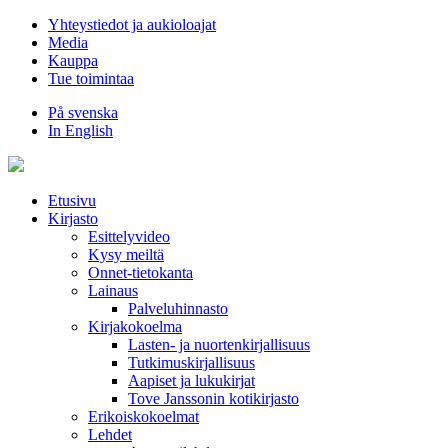
Hyppää
Yhteystiedot ja aukioloajat
sisältöön
Media
Kauppa
Tue toimintaa
På svenska
In English
Etusivu
Kirjasto
Esittelyvideo
Kysy meiltä
Onnet-tietokanta
Lainaus
Palveluhinnasto
Kirjakokoelma
Lasten- ja nuortenkirjallisuus
Tutkimuskirjallisuus
Aapiset ja lukukirjat
Tove Janssonin kotikirjasto
Erikoiskokoelmat
Lehdet