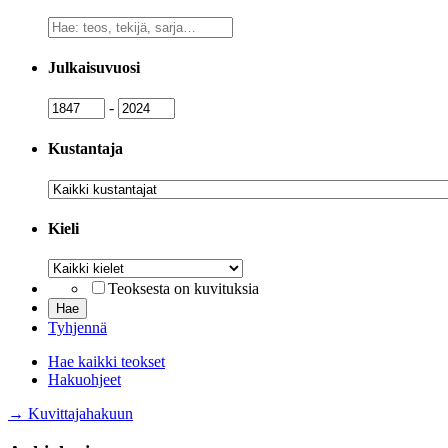
Vapaa
sanahaku
Julkaisuvuosi
Julkaisuvuosi
Julkaisuvuosi
-
Kustantaja
Kustantaja
Kieli
Kieli
Teoksesta on kuvituksia
Tyhjennä
Hae kaikki teokset
Hakuohjeet
→ Kuvittajahakuun