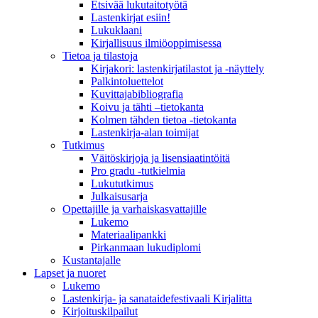
Etsivää lukutaitotyötä
Lastenkirjat esiin!
Lukuklaani
Kirjallisuus ilmiöoppimisessa
Tietoa ja tilastoja
Kirjakori: lastenkirjatilastot ja -näyttely
Palkintoluettelot
Kuvittaja­bibliografia
Koivu ja tähti –tietokanta
Kolmen tähden tietoa -tietokanta
Lastenkirja-alan toimijat
Tutkimus
Väitöskirjoja ja lisensiaatintöitä
Pro gradu -tutkielmia
Lukututkimus
Julkaisusarja
Opettajille ja varhaiskasvattajille
Lukemo
Materiaalipankki
Pirkanmaan lukudiplomi
Kustantajalle
Lapset ja nuoret
Lukemo
Lastenkirja- ja sanataidefestivaali Kirjalitta
Kirjoituskilpailut