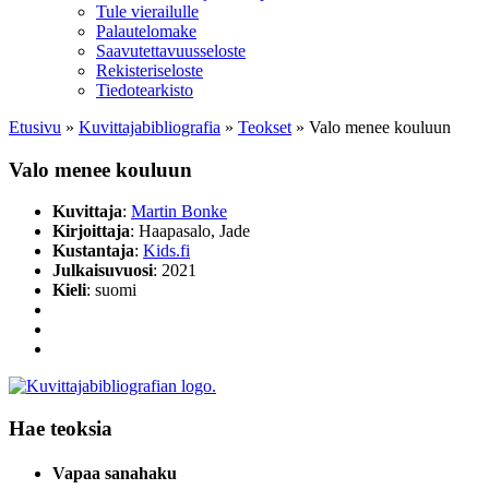
Tule vierailulle
Palautelomake
Saavutettavuusseloste
Rekisteriseloste
Tiedotearkisto
Etusivu
»
Kuvittaja­bibliografia
»
Teokset
»
Valo menee kouluun
Valo menee kouluun
Kuvittaja
:
Martin Bonke
Kirjoittaja
: Haapasalo, Jade
Kustantaja
:
Kids.fi
Julkaisuvuosi
: 2021
Kieli
: suomi
Hae teoksia
Vapaa sanahaku