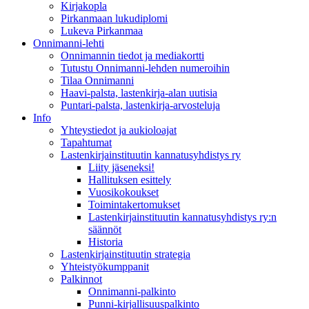
Kirjakopla
Pirkanmaan lukudiplomi
Lukeva Pirkanmaa
Onnimanni-lehti
Onnimannin tiedot ja mediakortti
Tutustu Onnimanni-lehden numeroihin
Tilaa Onnimanni
Haavi-palsta, lastenkirja-alan uutisia
Puntari-palsta, lastenkirja-arvosteluja
Info
Yhteystiedot ja aukioloajat
Tapahtumat
Lastenkirjainstituutin kannatusyhdistys ry
Liity jäseneksi!
Hallituksen esittely
Vuosikokoukset
Toimintakertomukset
Lastenkirjainstituutin kannatusyhdistys ry:n
säännöt
Historia
Lastenkirjainstituutin strategia
Yhteistyökumppanit
Palkinnot
Onnimanni-palkinto
Punni-kirjallisuuspalkinto