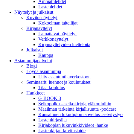
Ammattilehdet
Lastenlehdet
Näyttelyt ja julkaisut
Kuvitusnäyttelyt
Kokoelman taiteilijat
Kirjanäyttelyt
Lainattavat näyttelyt
Verkkonäyttelyt
Kirjanäyttelyiden luetteloita
Julkaisut
Kauppa
Asiantuntija­palvelut
Blogi
Löydä asiantuntija
Liity asiantuntijaverkostoon
Seminaarit, luennot ja koulutukset
Tilaa koulutus
Hankkeet
G-BOOK 3
Selkopolku – selkokirjoja yläkouluihin
Maailman tärkeintä kirjallisuutta -podcast
Kansallinen lukudiplomisovellus -selvitystyö
Lastenkirjasilta
Kirjakoplan lukuvinkkivideot -hanke
Lastenkirjan kuvitustaide