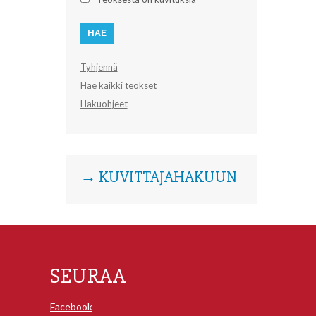
Tyhjennä
Hae kaikki teokset
Hakuohjeet
→ KUVITTAJAHAKUUN
SEURAA
Facebook