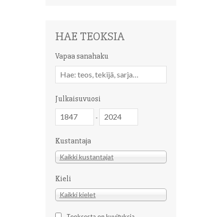
HAE TEOKSIA
Vapaa sanahaku
Vapaa
sanahaku
Julkaisuvuosi
Julkaisuvuosi
Julkaisuvuosi
-
Kustantaja
Kustantaja
Kaikki kustantajat
Kieli
Kieli
Kaikki kielet
Teoksesta on kuvituksia