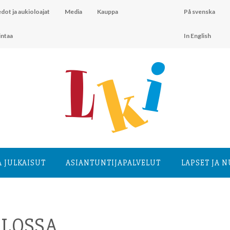
dot ja aukioloajat
Media
Kauppa
På svenska
intaa
In English
A JULKAISUT
ASIANTUNTIJA­PALVELUT
LAPSET JA 
ALOSSA