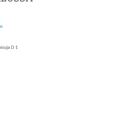
to
aisuja D 1