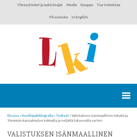
Hyppää
Yhteystiedot ja aukioloajat
Media
Kauppa
Tue toimintaa
sisältöön
På svenska
In English
Etusivu
»
Kuvittaja­bibliografia
»
Teokset
»
Valistuksen isänmaallinen lukukirja.
Ylemmän kansakoulun kolmatta ja neljättä lukuvuotta varten
VALISTUKSEN ISÄNMAALLINEN