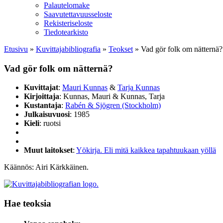
Palautelomake
Saavutettavuusseloste
Rekisteriseloste
Tiedotearkisto
Etusivu
»
Kuvittaja­bibliografia
»
Teokset
»
Vad gör folk om nätternä?
Vad gör folk om nätternä?
Kuvittajat
:
Mauri Kunnas
&
Tarja Kunnas
Kirjoittaja
: Kunnas, Mauri & Kunnas, Tarja
Kustantaja
:
Rabén & Sjögren (Stockholm)
Julkaisuvuosi
: 1985
Kieli
: ruotsi
Muut laitokset
:
Yökirja. Eli mitä kaikkea tapahtuukaan yöllä
Käännös: Airi Kärkkäinen.
Hae teoksia