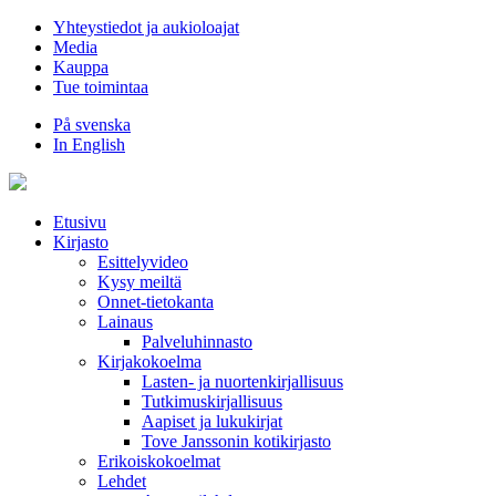
Hyppää
Yhteystiedot ja aukioloajat
sisältöön
Media
Kauppa
Tue toimintaa
På svenska
In English
Etusivu
Kirjasto
Esittelyvideo
Kysy meiltä
Onnet-tietokanta
Lainaus
Palveluhinnasto
Kirjakokoelma
Lasten- ja nuortenkirjallisuus
Tutkimuskirjallisuus
Aapiset ja lukukirjat
Tove Janssonin kotikirjasto
Erikoiskokoelmat
Lehdet