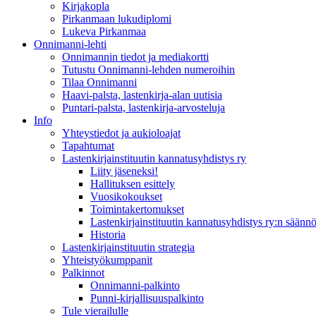
Kirjakopla
Pirkanmaan lukudiplomi
Lukeva Pirkanmaa
Onnimanni-lehti
Onnimannin tiedot ja mediakortti
Tutustu Onnimanni-lehden numeroihin
Tilaa Onnimanni
Haavi-palsta, lastenkirja-alan uutisia
Puntari-palsta, lastenkirja-arvosteluja
Info
Yhteystiedot ja aukioloajat
Tapahtumat
Lastenkirjainstituutin kannatusyhdistys ry
Liity jäseneksi!
Hallituksen esittely
Vuosikokoukset
Toimintakertomukset
Lastenkirjainstituutin kannatusyhdistys ry:n säännö
Historia
Lastenkirjainstituutin strategia
Yhteistyökumppanit
Palkinnot
Onnimanni-palkinto
Punni-kirjallisuuspalkinto
Tule vierailulle