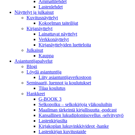
Ammattilehdet
Lastenlehdet
Näyttelyt ja julkaisut
Kuvitusnäyttelyt
Kokoelman taiteilijat
Kirjanäyttelyt
Lainattavat näyttelyt
Verkkonäyttelyt
Kirjanäyttelyiden luetteloita
Julkaisut
Kauppa
Asiantuntija­palvelut
Blogi
Löydä asiantuntija
Liity asiantuntijaverkostoon
Seminaarit, luennot ja koulutukset
Tilaa koulutus
Hankkeet
G-BOOK 3
Selkopolku – selkokirjoja yläkouluihin
Maailman tärkeintä kirjallisuutta -podcast
Kansallinen lukudiplomisovellus -selvitystyö
Lastenkirjasilta
Kirjakoplan lukuvinkkivideot -hanke
Lastenkirjan kuvitustaide