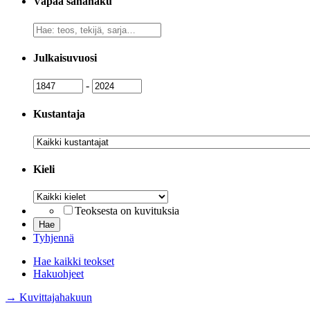
Vapaa sanahaku
Vapaa
sanahaku
Julkaisuvuosi
Julkaisuvuosi
Julkaisuvuosi
-
Kustantaja
Kustantaja
Kieli
Kieli
Teoksesta on kuvituksia
Tyhjennä
Hae kaikki teokset
Hakuohjeet
→ Kuvittajahakuun