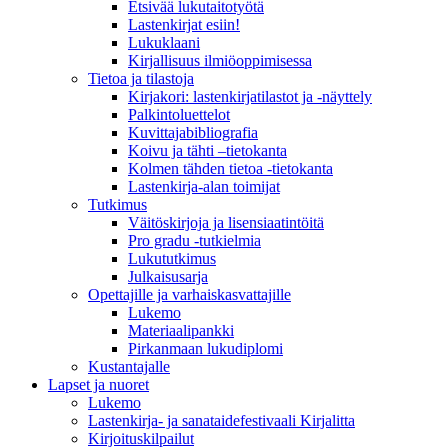
Etsivää lukutaitotyötä
Lastenkirjat esiin!
Lukuklaani
Kirjallisuus ilmiöoppimisessa
Tietoa ja tilastoja
Kirjakori: lastenkirjatilastot ja -näyttely
Palkintoluettelot
Kuvittaja­bibliografia
Koivu ja tähti –tietokanta
Kolmen tähden tietoa -tietokanta
Lastenkirja-alan toimijat
Tutkimus
Väitöskirjoja ja lisensiaatintöitä
Pro gradu -tutkielmia
Lukututkimus
Julkaisusarja
Opettajille ja varhaiskasvattajille
Lukemo
Materiaalipankki
Pirkanmaan lukudiplomi
Kustantajalle
Lapset ja nuoret
Lukemo
Lastenkirja- ja sanataidefestivaali Kirjalitta
Kirjoituskilpailut