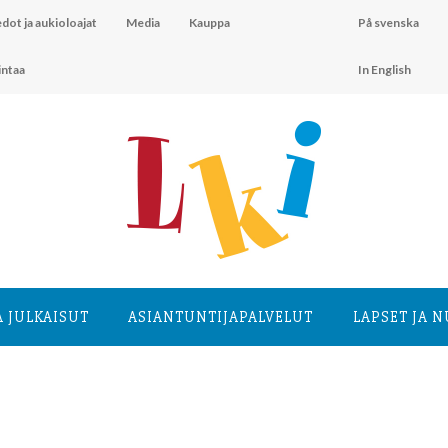
dot ja aukioloajat
Media
Kauppa
På svenska
intaa
In English
A JULKAISUT
ASIANTUNTIJA­PALVELUT
LAPSET JA 