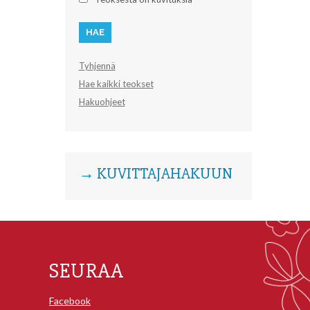
Tyhjennä
Hae kaikki teokset
Hakuohjeet
→ KUVITTAJAHAKUUN
SEURAA
Facebook