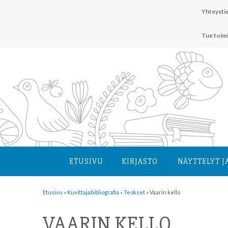
Hyppää
Yhteystie
sisältöön
Tue toim
ETUSIVU
KIRJASTO
NÄYTTELYT J
Etusivu
»
Kuvittaja­bibliografia
»
Teokset
»
Vaarin kello
VAARIN KELLO