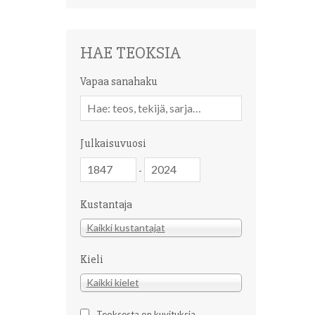
HAE TEOKSIA
Vapaa sanahaku
Vapaa
sanahaku
Julkaisuvuosi
Julkaisuvuosi
Julkaisuvuosi
-
Kustantaja
Kustantaja
Kaikki kustantajat
Kieli
Kieli
Kaikki kielet
Teoksesta on kuvituksia