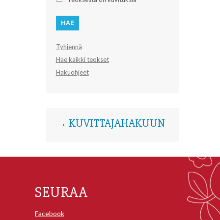
Tyhjennä
Hae kaikki teokset
Hakuohjeet
→ KUVITTAJAHAKUUN
SEURAA
Facebook