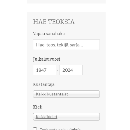
HAE TEOKSIA
Vapaa sanahaku
Vapaa
sanahaku
Julkaisuvuosi
Julkaisuvuosi
Julkaisuvuosi
-
Kustantaja
Kustantaja
Kaikki kustantajat
Kieli
Kieli
Kaikki kielet
Teoksesta on kuvituksia