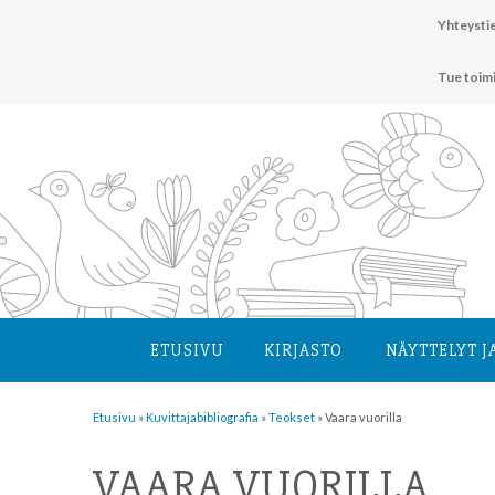
Hyppää
Yhteystie
sisältöön
Tue toim
ETUSIVU
KIRJASTO
NÄYTTELYT J
Etusivu
»
Kuvittaja­bibliografia
»
Teokset
»
Vaara vuorilla
VAARA VUORILLA