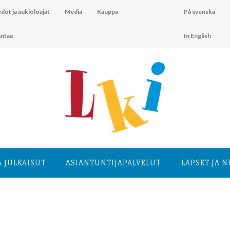
dot ja aukioloajat
Media
Kauppa
På svenska
intaa
In English
A JULKAISUT
ASIANTUNTIJA­PALVELUT
LAPSET JA 