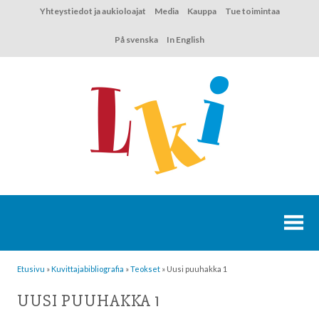
Hyppää
Yhteystiedot ja aukioloajat
Media
Kauppa
Tue toimintaa
sisältöön
På svenska
In English
Etusivu
»
Kuvittaja­bibliografia
»
Teokset
»
Uusi puuhakka 1
UUSI PUUHAKKA 1