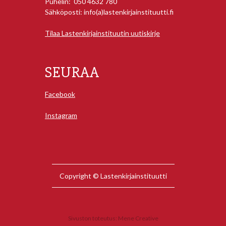
Puhelin: 050 4632 780
Sähköposti: info(a)lastenkirjainstituutti.fi
Tilaa Lastenkirjainstituutin uutiskirje
SEURAA
Facebook
Instagram
Copyright © Lastenkirjainstituutti
Sivuston toteutus:
Mene Creative