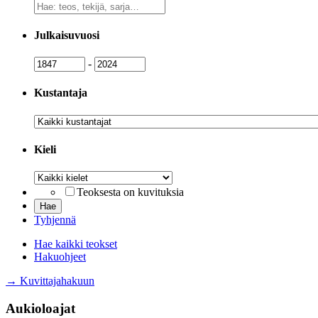
Vapaa
sanahaku
Julkaisuvuosi
Julkaisuvuosi
Julkaisuvuosi
-
Kustantaja
Kustantaja
Kieli
Kieli
Teoksesta on kuvituksia
Tyhjennä
Hae kaikki teokset
Hakuohjeet
→ Kuvittajahakuun
Aukioloajat