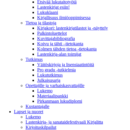
Etsivää lukutaitotyötä
Lastenkirjat esiin!
Lukuklaani
Kirjallisuus ilmiöoppimisessa
Tietoa ja tilastoja
Kirjakori: lastenkirjatilastot ja -näyttely
Palkintoluettelot
Kuvittaja­bibliografia
Koivu ja tähti –tietokanta
Kolmen tähden tietoa -tietokanta
Lastenkirja-alan toimijat
Tutkimus
Väitöskirjoja ja lisensiaatintöitä
Pro gradu -tutkielmia
Lukututkimus
Julkaisusarja
Opettajille ja varhaiskasvattajille
Lukemo
Materiaalipankki
Pirkanmaan lukudiplomi
Kustantajalle
Lapset ja nuoret
Lukemo
Lastenkirja- ja sanataidefestivaali Kirjalitta
Kirjoituskilpailut