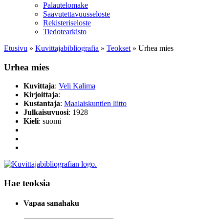
Palautelomake
Saavutettavuusseloste
Rekisteriseloste
Tiedotearkisto
Etusivu
»
Kuvittaja­bibliografia
»
Teokset
»
Urhea mies
Urhea mies
Kuvittaja
:
Veli Kalima
Kirjoittaja
:
Kustantaja
:
Maalaiskuntien liitto
Julkaisuvuosi
: 1928
Kieli
: suomi
Hae teoksia
Vapaa sanahaku