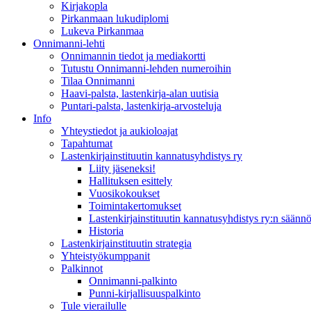
Kirjakopla
Pirkanmaan lukudiplomi
Lukeva Pirkanmaa
Onnimanni-lehti
Onnimannin tiedot ja mediakortti
Tutustu Onnimanni-lehden numeroihin
Tilaa Onnimanni
Haavi-palsta, lastenkirja-alan uutisia
Puntari-palsta, lastenkirja-arvosteluja
Info
Yhteystiedot ja aukioloajat
Tapahtumat
Lastenkirjainstituutin kannatusyhdistys ry
Liity jäseneksi!
Hallituksen esittely
Vuosikokoukset
Toimintakertomukset
Lastenkirjainstituutin kannatusyhdistys ry:n säännö
Historia
Lastenkirjainstituutin strategia
Yhteistyökumppanit
Palkinnot
Onnimanni-palkinto
Punni-kirjallisuuspalkinto
Tule vierailulle