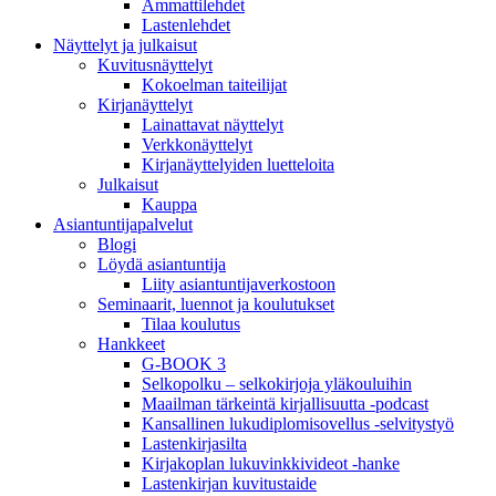
Ammattilehdet
Lastenlehdet
Näyttelyt ja julkaisut
Kuvitusnäyttelyt
Kokoelman taiteilijat
Kirjanäyttelyt
Lainattavat näyttelyt
Verkkonäyttelyt
Kirjanäyttelyiden luetteloita
Julkaisut
Kauppa
Asiantuntija­palvelut
Blogi
Löydä asiantuntija
Liity asiantuntijaverkostoon
Seminaarit, luennot ja koulutukset
Tilaa koulutus
Hankkeet
G-BOOK 3
Selkopolku – selkokirjoja yläkouluihin
Maailman tärkeintä kirjallisuutta -podcast
Kansallinen lukudiplomisovellus -selvitystyö
Lastenkirjasilta
Kirjakoplan lukuvinkkivideot -hanke
Lastenkirjan kuvitustaide