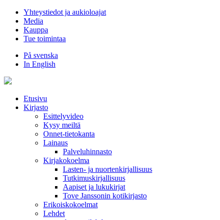
Hyppää
Yhteystiedot ja aukioloajat
sisältöön
Media
Kauppa
Tue toimintaa
På svenska
In English
Etusivu
Kirjasto
Esittelyvideo
Kysy meiltä
Onnet-tietokanta
Lainaus
Palveluhinnasto
Kirjakokoelma
Lasten- ja nuortenkirjallisuus
Tutkimuskirjallisuus
Aapiset ja lukukirjat
Tove Janssonin kotikirjasto
Erikoiskokoelmat
Lehdet