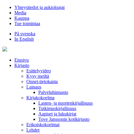
Hyppää
Yhteystiedot ja aukioloajat
sisältöön
Media
Kauppa
Tue toimintaa
På svenska
In English
Etusivu
Kirjasto
Esittelyvideo
Kysy meiltä
Onnet-tietokanta
Lainaus
Palveluhinnasto
Kirjakokoelma
Lasten- ja nuortenkirjallisuus
Tutkimuskirjallisuus
Aapiset ja lukukirjat
Tove Janssonin kotikirjasto
Erikoiskokoelmat
Lehdet