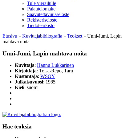
Tule vierailulle
Palautelomake
Saavutettavuusseloste
Rekisteriseloste
Tiedotearkisto
Etusivu
»
Kuvittaja­bibliografia
»
Teokset
»
Unni-Jumi, Lapin
mahtava noita
Unni-Jumi, Lapin mahtava noita
Kuvittaja
:
Hannu Lukkarinen
Kirjoittaja
: Tolsa-Repo, Taru
Kustantaja
:
WSOY
Julkaisuvuosi
: 1985
Kieli
: suomi
Hae teoksia