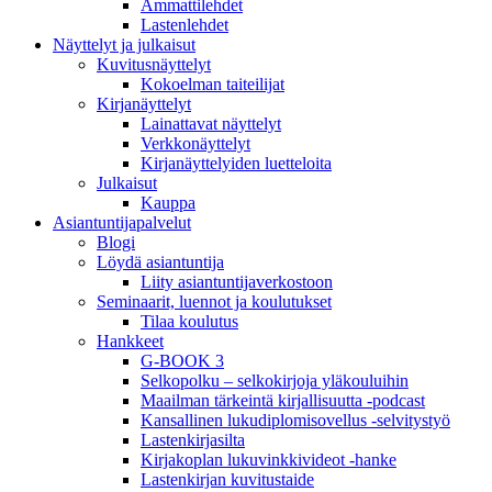
Ammattilehdet
Lastenlehdet
Näyttelyt ja julkaisut
Kuvitusnäyttelyt
Kokoelman taiteilijat
Kirjanäyttelyt
Lainattavat näyttelyt
Verkkonäyttelyt
Kirjanäyttelyiden luetteloita
Julkaisut
Kauppa
Asiantuntija­palvelut
Blogi
Löydä asiantuntija
Liity asiantuntijaverkostoon
Seminaarit, luennot ja koulutukset
Tilaa koulutus
Hankkeet
G-BOOK 3
Selkopolku – selkokirjoja yläkouluihin
Maailman tärkeintä kirjallisuutta -podcast
Kansallinen lukudiplomisovellus -selvitystyö
Lastenkirjasilta
Kirjakoplan lukuvinkkivideot -hanke
Lastenkirjan kuvitustaide