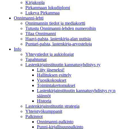
Kirjakopla
Pirkanmaan lukudiplomi
Lukeva Pirkanmaa
Onnimanni-lehti
Onnimannin tiedot ja mediakortti
Tutustu Onnimanni-lehden numeroihin
Tilaa Onnimanni
Haavi-palsta, lastenkirja-alan uutisia
Puntari-palsta, lastenkirja-arvosteluja
Info
Yhteystiedot ja aukioloajat
Tapahtumat
Lastenkirjainstituutin kannatusyhdistys ry
Liity jäseneksi!
Hallituksen esittely
Vuosikokoukset
Toimintakertomukset
Lastenkirjainstituutin kannatusyhdistys ry:n
säännöt
Historia
Lastenkirjainstituutin strategia
Yhteistyökumppanit
Palkinnot
Onnimanni-palkinto
Punni-kirjallisuuspalkinto