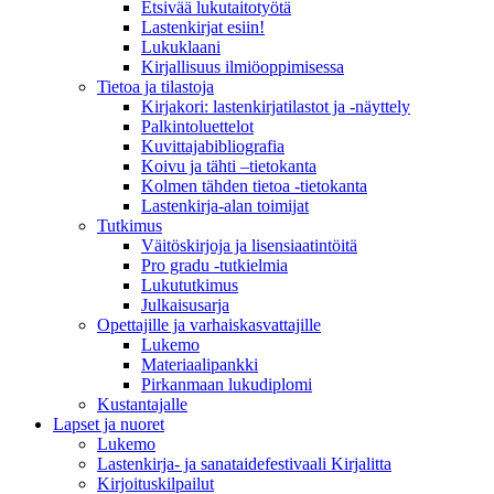
Etsivää lukutaitotyötä
Lastenkirjat esiin!
Lukuklaani
Kirjallisuus ilmiöoppimisessa
Tietoa ja tilastoja
Kirjakori: lastenkirjatilastot ja -näyttely
Palkintoluettelot
Kuvittaja­bibliografia
Koivu ja tähti –tietokanta
Kolmen tähden tietoa -tietokanta
Lastenkirja-alan toimijat
Tutkimus
Väitöskirjoja ja lisensiaatintöitä
Pro gradu -tutkielmia
Lukututkimus
Julkaisusarja
Opettajille ja varhaiskasvattajille
Lukemo
Materiaalipankki
Pirkanmaan lukudiplomi
Kustantajalle
Lapset ja nuoret
Lukemo
Lastenkirja- ja sanataidefestivaali Kirjalitta
Kirjoituskilpailut