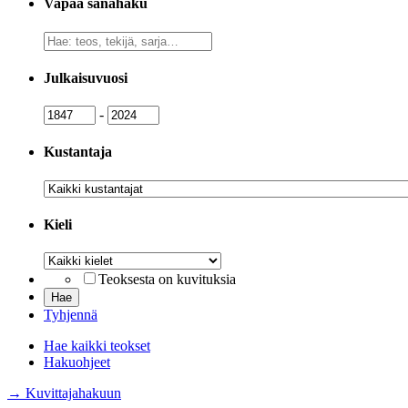
Vapaa sanahaku
Vapaa
sanahaku
Julkaisuvuosi
Julkaisuvuosi
Julkaisuvuosi
-
Kustantaja
Kustantaja
Kieli
Kieli
Teoksesta on kuvituksia
Tyhjennä
Hae kaikki teokset
Hakuohjeet
→ Kuvittajahakuun