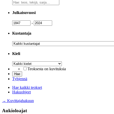
Vapaa
sanahaku
Julkaisuvuosi
Julkaisuvuosi
Julkaisuvuosi
-
Kustantaja
Kustantaja
Kieli
Kieli
Teoksesta on kuvituksia
Tyhjennä
Hae kaikki teokset
Hakuohjeet
→ Kuvittajahakuun
Aukioloajat