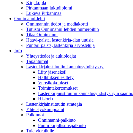
Kirjakopla
Pirkanmaan lukudiplomi
Lukeva Pirkanmaa
Onnimanni-lehti
Onnimannin tiedot ja mediakortti
Tutustu Onnimanni-lehden numeroihin
Tilaa Onnimanni
Haavi-palsta, lastenkirja-alan uutisia
Puntari-palsta, lastenkirja-arvosteluja
Info
Yhteystiedot ja aukioloajat
Tapahtumat
Lastenkirjainstituutin kannatusyhdistys ry
Liity jäseneksi!
Hallituksen esittely
Vuosikokoukset
Toimintakertomukset
Lastenkirjainstituutin kannatusyhdistys ry:n säännö
Historia
Lastenkirjainstituutin strategia
Yhteistyökumppanit
Palkinnot
Onnimanni-palkinto
Punni-kirjallisuuspalkinto
Tule vierailulle