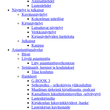
Ammattilehdet
Lastenlehdet
Näyttelyt ja julkaisut
Kuvitusnäyttelyt
Kokoelman taiteilijat
Kirjanäyttelyt
Lainattavat näyttelyt
Verkkonäyttelyt
Kirjanäyttelyiden luetteloita
Julkaisut
Kauppa
Asiantuntija­palvelut
Blogi
Löydä asiantuntija
Liity asiantuntijaverkostoon
Seminaarit, luennot ja koulutukset
Tilaa koulutus
Hankkeet
G-BOOK 3
Selkopolku – selkokirjoja yläkouluihin
Maailman tärkeintä kirjallisuutta -podcast
Kansallinen lukudiplomisovellus -selvitystyö
Lastenkirjasilta
Kirjakoplan lukuvinkkivideot -hanke
Lastenkirjan kuvitustaide