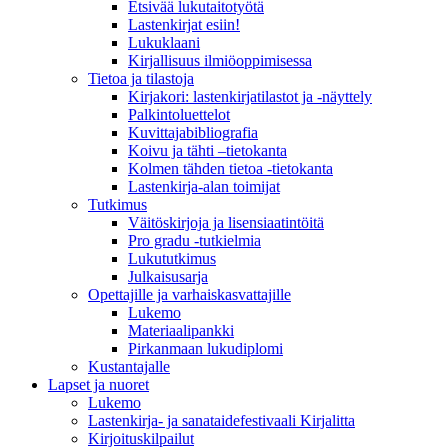
Etsivää lukutaitotyötä
Lastenkirjat esiin!
Lukuklaani
Kirjallisuus ilmiöoppimisessa
Tietoa ja tilastoja
Kirjakori: lastenkirjatilastot ja -näyttely
Palkintoluettelot
Kuvittaja­bibliografia
Koivu ja tähti –tietokanta
Kolmen tähden tietoa -tietokanta
Lastenkirja-alan toimijat
Tutkimus
Väitöskirjoja ja lisensiaatintöitä
Pro gradu -tutkielmia
Lukututkimus
Julkaisusarja
Opettajille ja varhaiskasvattajille
Lukemo
Materiaalipankki
Pirkanmaan lukudiplomi
Kustantajalle
Lapset ja nuoret
Lukemo
Lastenkirja- ja sanataidefestivaali Kirjalitta
Kirjoituskilpailut