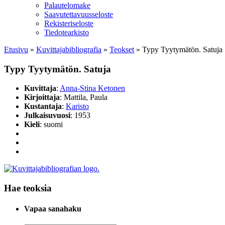
Palautelomake
Saavutettavuusseloste
Rekisteriseloste
Tiedotearkisto
Etusivu
»
Kuvittaja­bibliografia
»
Teokset
»
Typy Tyytymätön. Satuja
Typy Tyytymätön. Satuja
Kuvittaja
:
Anna-Stina Ketonen
Kirjoittaja
: Mattila, Paula
Kustantaja
:
Karisto
Julkaisuvuosi
: 1953
Kieli
: suomi
Hae teoksia
Vapaa sanahaku