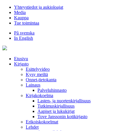
Hyppää
Yhteystiedot ja aukioloajat
sisältöön
Media
Kauppa
Tue toimintaa
På svenska
In English
Etusivu
Kirjasto
Esittelyvideo
Kysy meiltä
Onnet-tietokanta
Lainaus
Palveluhinnasto
Kirjakokoelma
Lasten- ja nuortenkirjallisuus
Tutkimuskirjallisuus
Aapiset ja lukukirjat
Tove Janssonin kotikirjasto
Erikoiskokoelmat
Lehdet